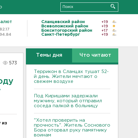
о
валют
Сланцевский район
+19
Всеволожский район
+19
82.17
Бокситогорский район
+17
94.84
Санкт-Петербург
+19
Темы дня
Что читают
573
Террикон в Сланцах тушат 52-
й день. Жители мечтают о
оду
свежем воздухе
у
Под Киришами задержали
мужчину, который отправил
соседа палкой в больницу
"Хотел проверить на
 из
прочность". Житель Соснового
Бора оторвал руку памятнику
воинам