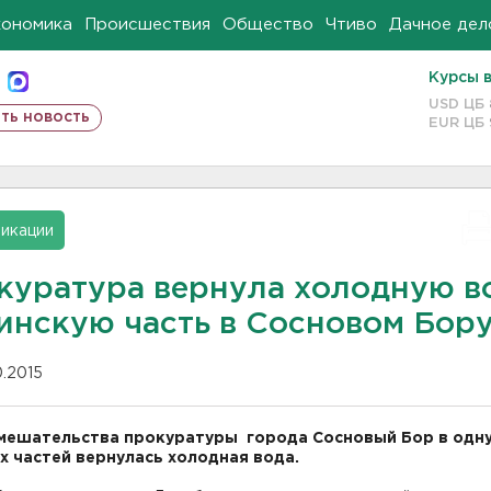
кономика
Происшествия
Общество
Чтиво
Дачное дел
Курсы 
USD ЦБ
ть новость
EUR ЦБ
икации
куратура вернула холодную в
оинскую часть в Сосновом Бор
10.2015
мешательства прокуратуры города Сосновый Бор в одну
х частей вернулась холодная вода.