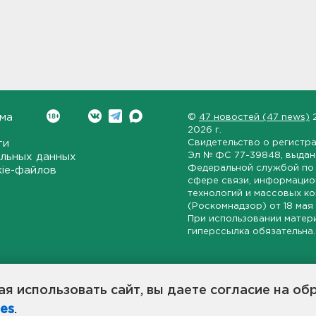
ма
©
47 новостей (47 news)
2026 г.
ти
Свидетельство о регистр
Эл № ФС 77-39848
, выда
льных данных
Федеральной службой по 
kie-файлов
сфере связи, информаци
технологий и массовых к
(Роскомнадзор) от
18 мая
При использовании матер
гиперссылка обязательна.
ет-издание, направленное на всестороннее освещение политиче
ской области, экономической и инвестиционной активности в ре
я использовать сайт, вы даете согласие на об
7 новостей» станет популярной и конструктивной площадкой дл
es
.
оисходят в 47-м регионе России.