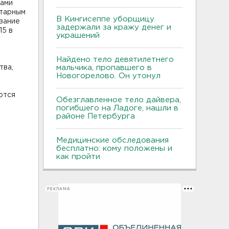
рами
итарным
В Кингисеппе уборщицу
зание
задержали за кражу денег и
15 в
украшений
Найдено тело девятилетнего
тва,
мальчика, пропавшего в
Новогорелово. Он утонул
ются
Обезглавленное тело дайвера,
погибшего на Ладоге, нашли в
районе Петербурга
Медицинские обследования
бесплатно: кому положены и
как пройти
РЕКЛАМА