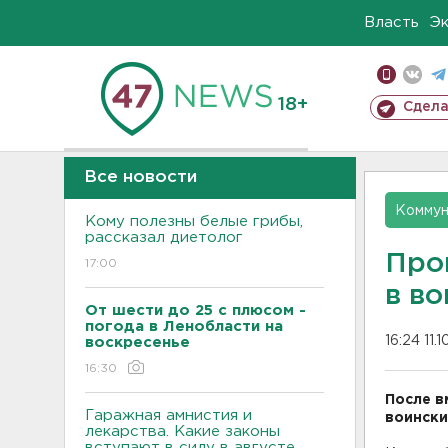
Власть
Э
18+
Сдела
Все новости
Коммун
Кому полезны белые грибы,
рассказал диетолог
Про
17:00
в в
От шести до 25 с плюсом -
погода в Ленобласти на
16:24 11.
воскресенье
16:30
После в
Гаражная амнистия и
воински
лекарства. Какие законы
вступают в силу в августе