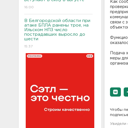
Как соо
проверк
16:00
предприя
коммунал
В Белгородской области при
связи с 
атаке БПЛА ранены трое, на
объекто
Ильском НПЗ число
пострадавших выросло до
Функцио
шести
оказалос
15:37
Подача 
РЕКЛАМА
меры дл
организа
Чтобы пе
подписы
Увидели