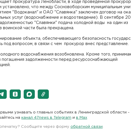
бщает прокуратура Ленобласти, в ходе проведенной прокуро
и установлено, что между Сосновоборским муниципальным ун
тием "Водоканал" и ОАО "Славянка" заключен договор на ока
ьных услуг (водоснабжение и водоотведение). В сентябре 20
задолженностью "Славянки" подача холодной воды на один из
в воинской части была прекращена.
нирование объекта, обеспечивающего безопасность государс
ь под вопросом, в связи с чем прокурор внес представление.
холодного водоснабжения возобновлена. Кроме того, принима
я погашения задолженности перед ресурсоснабжающей
цией.
рвыми узнавать о главных событиях в Ленинградской области -
вайтесь на
канал 47news в Telegram
и
в Maх
 опечатку? Сообщите через форму
обратной связи
.