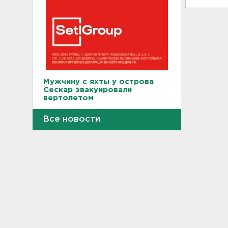
Мужчину с яхты у острова
Сескар эвакуировали
вертолетом
15:12
Все новости
В Севастополе после атаки
БПЛА повреждены 15
многоквартирных домов и
автомобили
14:57
Скончался отец футболиста
Месси
14:38