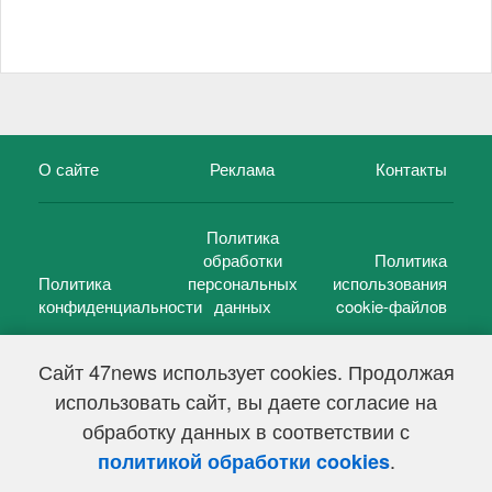
О сайте
Реклама
Контакты
Политика
обработки
Политика
Политика
персональных
использования
конфиденциальности
данных
cookie-файлов
Сайт 47news использует cookies. Продолжая
использовать сайт, вы даете согласие на
©
47 новостей (47 news)
2005 — 2026 г.
обработку данных в соответствии с
Свидетельство о регистрации СМИ Эл № ФС 77-39848, выдано
Федеральной службой по надзору в сфере связи,
.
политикой обработки cookies
информационных технологий и массовых коммуникаций
(Роскомнадзор) от 18 мая 2010г.