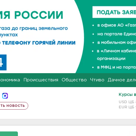
кономика
Происшествия
Общество
Чтиво
Дачное дел
Курсы 
USD ЦБ
ть новость
EUR ЦБ