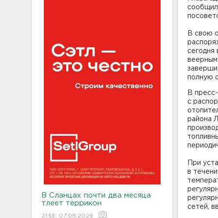
сообщил
посовет
В свою о
распоряж
сегодня 
веерным
завершит
полную 
В пресс
с распо
отопител
района Л
произво
топливны
периоди
При уст
в течени
темпера
регулярн
В Сланцах почти два месяца
регуляр
тлеет террикон
сетей, в
21:55, 07.08.2026