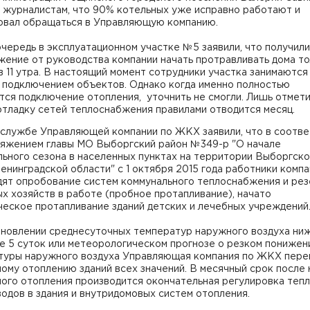
 журналистам, что 90% котельных уже исправно работают и
овал обращаться в Управляющую компанию.
чередь в эксплуатационном участке №5 заявили, что получили
ение от руководства компании начать протравливать дома т
в 11 утра. В настоящий момент сотрудники участка занимаются
 подключением объектов. Однако когда именно полностью
ся подключение отопления, уточнить не смогли. Лишь отмети
отладку сетей теплоснабжения правилами отводится месяц.
-службе Управляющей компании по ЖКХ заявили, что в соотв
ряжением главы МО Выборгский район №349-р "О начале
ьного сезона в населенных пунктах на территории Выборгско
енинградской области" с 1 октября 2015 года работники комп
дят опробование систем коммунального теплоснабжения и ре
х хозяйств в работе (пробное протапливание), начато
ческое протапливание зданий детских и лечебных учреждений
ановлении среднесуточных температур наружного воздуха ни
е 5 суток или метеорологическом прогнозе о резком понижен
туры наружного воздуха Управляющая компания по ЖКХ пере
ому отоплению зданий всех значений. В месячный срок после 
ного отопления производится окончательная регулировка теп
водов в здания и внутридомовых систем отопления.