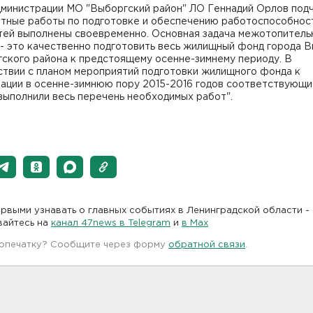
дминистрации МО "Выборгский район" ЛО Геннадий Орлов подч
атные работы по подготовке и обеспечению работоспособнос
тей выполнены своевременно. Основная задача межотопитель
 - это качественно подготовить весь жилищный фонд города 
гского района к предстоящему осенне-зимнему периоду. В
ствии с планом мероприятий подготовки жилищного фонда к
тации в осенне-зимнюю пору 2015-2016 годов соответствующ
выполнили весь перечень необходимых работ".
рвыми узнавать о главных событиях в Ленинградской области -
вайтесь на
канал 47news в Telegram
и
в Maх
 опечатку? Сообщите через форму
обратной связи
.