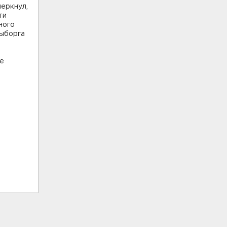
еркнул,
ти
ного
Выборга
ие