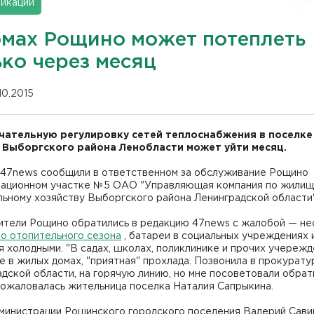
икации
омах Рощино может потеплеть
ько через месяц
10.2015
чательную регулировку сетей теплоснабжения в поселке
Выборгского района Ленобласти может уйти месяц.
 47news сообщили в ответственном за обслуживание Рощино
тационном участке №5 ОАО "Управляющая компания по жилищ
ьному хозяйству Выборгского района Ленинградской области"
ители Рощино обратились в редакцию 47news с жалобой — не
ло отопительного сезона
, батареи в социальных учреждениях 
 холодными. "В садах, школах, поликлинике и прочих учережд
е в жилых домах, "приятная" прохлада. Позвонила в прокурату
дской области, на горячую линию, но мне посоветовали обрат
пожаловалась жительница поселка Наталия Сапрыкина.
дминистрации Рощинского городского поселения Валерий Сави