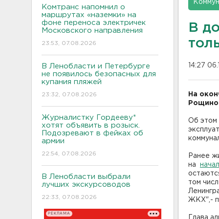
Коммун
Комтранс напомнил о
маршрутах «наземки» на
фоне переноса электричек
В д
Московского направления
тол
23:53, 07.08.2026
14:27 06.
В Ленобласти и Петербурге
не появилось безопасных для
купания пляжей
На окон
23:32, 07.08.2026
Рощино 
Журналистку Гордееву*
Об этом
хотят объявить в розыск.
эксплуа
Подозревают в фейках об
коммунал
армии
22:54, 07.08.2026
Ранее ж
на
нача
остаются
В Ленобласти выбрали
том числ
лучших экскурсоводов
Ленингра
22:33, 07.08.2026
ЖКХ",- 
РЕКЛАМА
Глава а