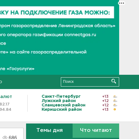
о
валют
Санкт-Петербург
+13
Лужский район
+12
82.17
Сланцевский район
+12
94.84
Киришский район
+13
Темы дня
Что читают
686