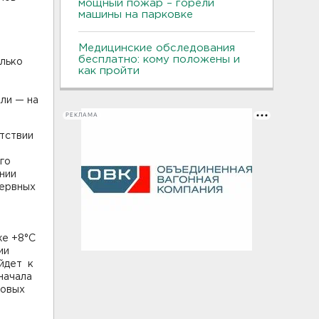
мощный пожар – горели
машины на парковке
Медицинские обследования
бесплатно: кому положены и
олько
как пройти
ли — на
РЕКЛАМА
етствии
го
ании
зервных
.
же +8°С
ии
йдет к
начала
ловых