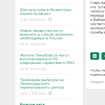
Глава А
что "шт
Дом культуры в Вознесенье
теплосе
реконструируют
периода
21:34, 07.08.2026
и Выбор
соответ
эксплуа
Новые лекарства могут
службы 
включить в список жизненно
необходимых в России
20:56, 07.08.2026
Жители Ленобласти могут
воспользоваться 110
цифровыми сервисами в МАХ
20:35, 07.08.2026
Чтобы пе
подписы
Тройняшек выписали из
Увидели
Ленинградского
перинатального центра
20:16, 07.08.2026
Больше часа.