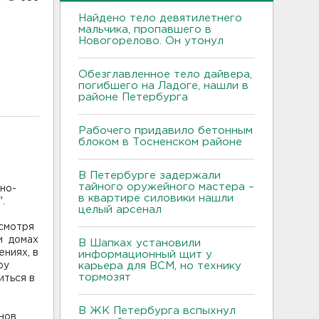
Найдено тело девятилетнего
мальчика, пропавшего в
Новогорелово. Он утонул
Обезглавленное тело дайвера,
погибшего на Ладоге, нашли в
районе Петербурга
Рабочего придавило бетонным
блоком в Тосненском районе
В Петербурге задержали
тайного оружейного мастера –
но-
в квартире силовики нашли
.
целый арсенал
смотря
и домах
В Шапках установили
ениях, в
информационный щит у
ру
карьера для ВСМ, но технику
тормозят
иться в
В ЖК Петербурга вспыхнул
нов