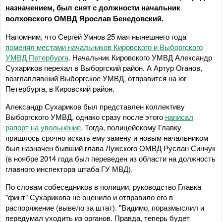
назначением, был снят с должности начальник
волховского ОМВД Ярослав Бенедовский.
Напомним, что Сергей Умнов 25 мая нынешнего года
поменял местами начальников Кировского и Выборгского
УМВД Петербурга
. Начальник Кировского УМВД Александр
Сухариков перехал в Выборгский район. А Артур Оганов,
возглавлявший Выборгское УМВД, отправится на юг
Петербурга, в Кировский район.
Александр Сухариков был представлен коллективу
Выборгского УМВД, однако сразу после этого
написал
рапорт на увольнение
. Тогда, полицейскому Главку
пришлось срочно искать ему замену и новым начальником
был назначен бывший глава Лужского ОМВД Руслан Синчук
(в ноябре 2014 года был переведен из области на должность
главного инспектора штаба ГУ МВД).
По словам собеседников в полиции, руководство Главка
"финт" Сухарикова не оценило и отправило его в
распоряжение (вывело за штат). "Видимо, поразмыслил и
передумал уходить из органов. Правда, теперь будет