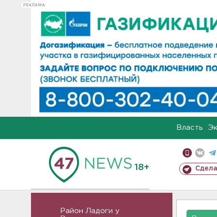
РЕКЛАМА
Власть
Э
18+
Сдела
Район Ладоги у