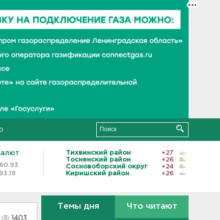
о
валют
Тихвинский район
+27
Тосненский район
+26
80.93
Сосновоборский округ
+24
93.19
Киришский район
+26
Темы дня
Что читают
1403