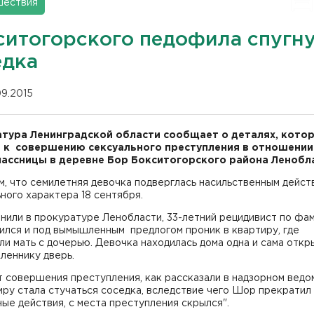
шествия
ситогорского педофила спугн
едка
09.2015
тура Ленинградской области сообщает о деталях, кото
 к совершению сексуального преступления в отношении
ассницы в деревне Бор Бокситогорского района Ленобл
, что семилетняя девочка подверглась насильственным дейст
ного характера 18 сентября.
нили в прокуратуре Ленобласти, 33-летний рецидивист по фа
ился и под вымышленным предлогом проник в квартиру, где
и мать с дочерью. Девочка находилась дома одна и сама откр
леннику дверь.
 совершения преступления, как рассказали в надзорном ведо
иру стала стучаться соседка, вследствие чего Шор прекратил
ые действия, с места преступления скрылся".