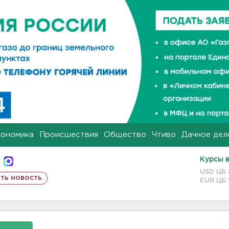
кономика
Происшествия
Общество
Чтиво
Дачное дел
Курсы 
USD ЦБ
ть новость
EUR ЦБ