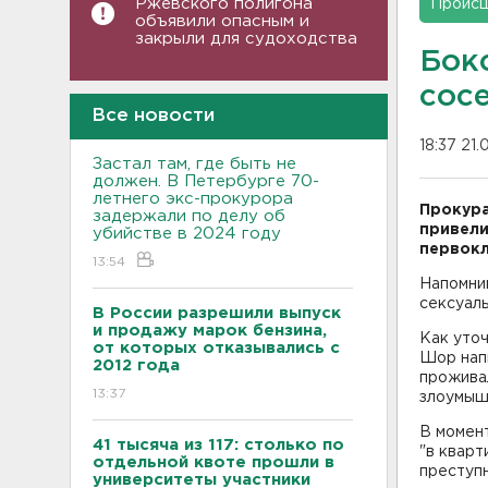
Ржевского полигона
Проис
объявили опасным и
закрыли для судоходства
Бок
сос
Все новости
18:37 21.
Застал там, где быть не
должен. В Петербурге 70-
летнего экс-прокурора
Прокура
задержали по делу об
привели
убийстве в 2024 году
первокл
13:54
Напомним
сексуаль
В России разрешили выпуск
и продажу марок бензина,
Как уточ
от которых отказывались с
Шор нап
2012 года
проживал
13:37
злоумыш
В момент
41 тысяча из 117: столько по
"в кварт
отдельной квоте прошли в
преступн
университеты участники