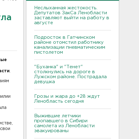
Неслыханная жестокость.
Депутатов ЗакСа Ленобласти
ула
заставляют выйти на работу в
августе
Подросток в Гатчинском
районе отомстил работнику
канализации пневматическим
пистолетом
рые
"Буханка" и "Тенет"
асти
.
столкнулись на дороге в
Лужском районе. Пострадала
виям
девушка
Грозы и жара до +28 ждут
милии
Ленобласть сегодня
ыла
Выжившие летчики
пропавшего в Сибири
мстве,
самолета из Ленобласти
 свои
эвакуированы