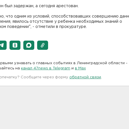
н был задержан, а сегодня арестован.
о, что одним из условий, способствовавших совершению дан
ения, явилось отсутствие у ребенка необходимых знаний о
ом поведении", - отметили в прокуратуре.
рвыми узнавать о главных событиях в Ленинградской области -
вайтесь на
канал 47news в Telegram
и
в Maх
 опечатку? Сообщите через форму
обратной связи
.