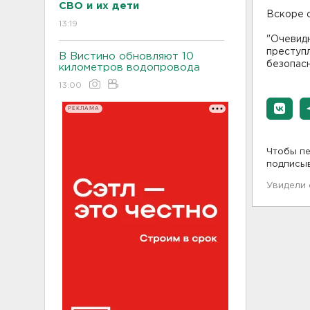
СВО и их дети
Вскоре о
13:19
"Очевидн
преступл
В Вистино обновляют 10
безопасн
километров водопровода
13:00
РЕКЛАМА
Чтобы пе
подписы
Увидели