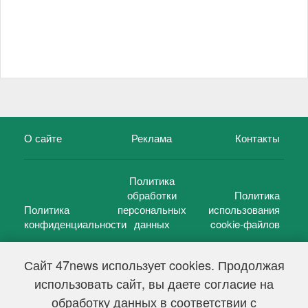
О сайте
Реклама
Контакты
Политика
обработки
Политика
Политика
персональных
использования
конфиденциальности
данных
cookie-файлов
Сайт 47news использует cookies. Продолжая
использовать сайт, вы даете согласие на
©
47 новостей (47 news)
2005 — 2026 г.
обработку данных в соответствии с
Свидетельство о регистрации СМИ Эл № ФС 77-39848, выдано