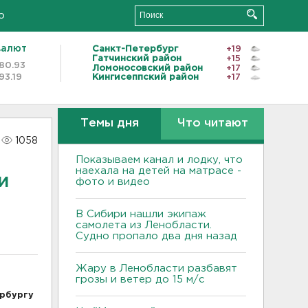
о
валют
Санкт-Петербург
+19
Гатчинский район
+15
80.93
Ломоносовский район
+17
93.19
Кингисеппский район
+17
Темы дня
Что читают
1058
Показываем канал и лодку, что
наехала на детей на матрасе -
и
фото и видео
В Сибири нашли экипаж
самолета из Ленобласти.
Судно пропало два дня назад
Жару в Ленобласти разбавят
грозы и ветер до 15 м/с
рбургу