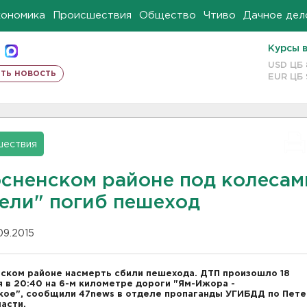
кономика
Происшествия
Общество
Чтиво
Дачное дел
Курсы 
USD ЦБ
ть новость
EUR ЦБ
шествия
осненском районе под колесам
зели" погиб пешеход
.09.2015
нском районе насмерть сбили пешехода. ДТП произошло 18
я
в 20:40 на 6-м километре дороги "Ям-Ижора -
кое",
сообщили 47news в отделе пропаганды УГИБДД по Пете
ласти.