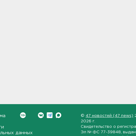
ма
©
47 новостей (47 news)
2026 г.
ти
Свидетельство о регистр
Эл № ФС 77-39848
, выда
льных данных