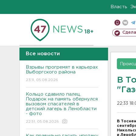
Власть
Э
18+
Сдела
Все новости
Проис
Взрывы прогремят в карьерах
Выборгского района
В Т
23:11, 05.08.2026
"Га
Кольцо сдавило палец.
Подарок на память обернулся
22:33 18
вызовом спасателей в
детский лагерь в Ленобласти
- фото
В Тосне
22:51, 05.08.2026
сентябр
Никольс
и Леноб
Как правильно гасить ипотеку