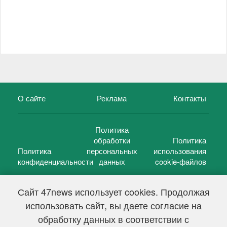
О сайте
Реклама
Контакты
Политика
обработки
Политика
Политика
персональных
использования
конфиденциальности
данных
cookie-файлов
Сайт 47news использует cookies. Продолжая
использовать сайт, вы даете согласие на
©
47 новостей (47 news)
2005 — 2026 г.
обработку данных в соответствии с
Свидетельство о регистрации СМИ Эл № ФС 77-39848, выдано