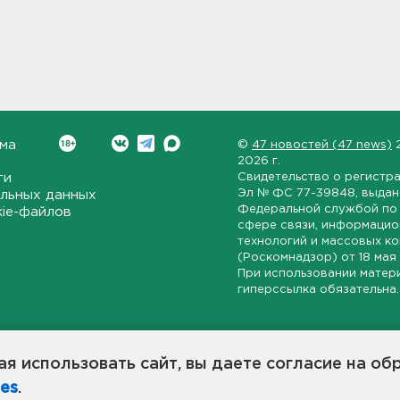
ма
©
47 новостей (47 news)
2026 г.
ти
Свидетельство о регистр
Эл № ФС 77-39848
, выда
льных данных
Федеральной службой по 
kie-файлов
сфере связи, информаци
технологий и массовых к
(Роскомнадзор) от
18 мая
При использовании матер
гиперссылка обязательна.
ет-издание, направленное на всестороннее освещение политиче
ской области, экономической и инвестиционной активности в ре
я использовать сайт, вы даете согласие на об
7 новостей» станет популярной и конструктивной площадкой дл
es
.
оисходят в 47-м регионе России.