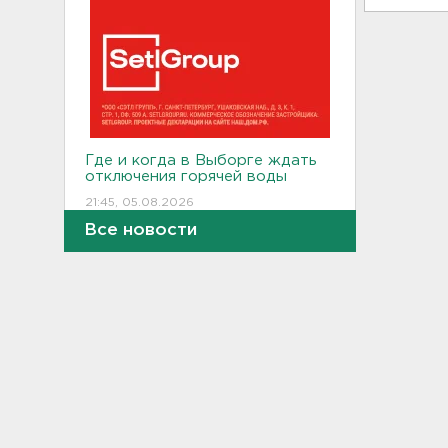
Где и когда в Выборге ждать
отключения горячей воды
21:45, 05.08.2026
Все новости
Показываем канал и лодку,
что наехала на детей на
матрасе - фото и видео
21:14, 05.08.2026
Не путать с черникой.
Ядовитый вороний глаз
созрел в лесах Ленобласти
20:55, 05.08.2026