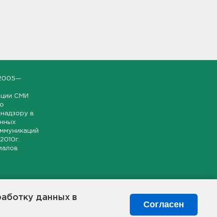
2005—
ации СМИ
но
надзору в
онных
оммуникаций
 2010г.
иалов
ской и
гионе.
работку данных в
я свободного
Согласен