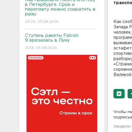
транспо
в Петербурге. Срок и
переплату можно сократить в
разы
22:24, 05.08.2026
Как сооб
Запада Р
человек,
Ступень ракеты Falcon
програм
9 врезалась в Луну
выживани
21:58, 05.08.2026
эстафет
спортивн
РЕКЛАМА
разборку
«Страниц
соревно
Великой 
Чтобы пе
подписы
Увидели