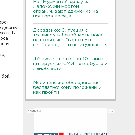
На "Мурманке" сразу за
Ладожским мостом
ограничивают движение на
полтора месяца
еро-
о десять
Дрозденко: Ситуация с
июня. В
топливом в Ленобласти пока
лоса
не позволяет "вздохнуть
рная
свободно", но и не ухудшается
та,
47news вошел в топ-10 самых
цитируемых СМИ Петербурга и
Ленобласти
я
 бой.
Медицинские обследования
бесплатно: кому положены и
как пройти
РЕКЛАМА