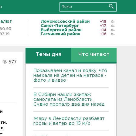
о
валют
Ломоносовский район
+18
Санкт-Петербург
+17
80.93
Выборгский район
+14
93.19
Гатчинский район
+16
Темы дня
Что читают
577
Показываем канал и лодку, что
наехала на детей на матрасе -
фото и видео
В Сибири нашли экипаж
самолета из Ленобласти.
Судно пропало два дня назад
 и
Жару в Ленобласти разбавят
ти.
грозы и ветер до 15 м/с
 в
о-