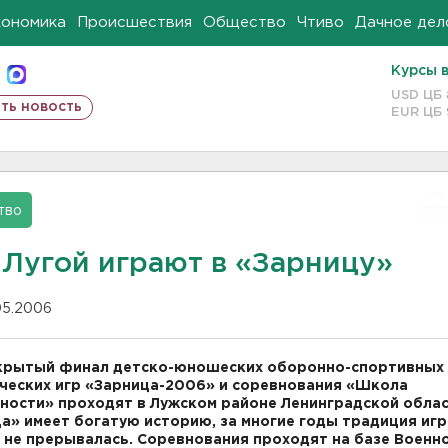
кономика
Происшествия
Общество
Чтиво
Дачное дел
Курсы 
USD ЦБ
ть новость
EUR ЦБ
тво
 Лугой играют в «Зарницу»
.05.2006
крытый финал детско-юношеских оборонно-спортивных
ческих игр «Зарница-2006» и соревнования «Школа
ности» проходят в Лужском районе Ленинградской облас
а» имеет богатую историю, за многие годы традиция игр
 не прерывалась. Соревнования проходят на базе Военн