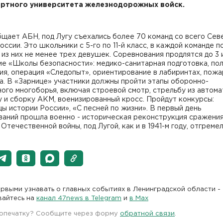
ртного университета железнодорожных войск.
щает АБН, под Лугу съехались более 70 команд со всего Сев
оссии. Это школьники с 5-го по 11-й класс, в каждой команде п
 из них не менее трех девушек. Соревнования продлятся до 3 
ме «Школы безопасности»: медико-санитарная подготовка, по
я, операция «Следопыт», ориентирование в лабиринтах, пожа
а. В «Зарнице» участники должны пройти этапы оборонно-
ого многоборья, включая строевой смотр, стрельбу из автома
 и сборку АКМ, военизированный кросс. Пройдут конкурсы:
ы истории России», «С песней по жизни». В первый день
ваний прошла военно - историческая реконструкция сражени
Отечественной войны, под Лугой, как и в 1941-м году, отгремел
рвыми узнавать о главных событиях в Ленинградской области -
вайтесь на
канал 47news в Telegram
и
в Maх
 опечатку? Сообщите через форму
обратной связи
.