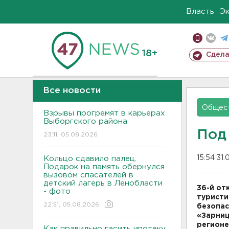
Власть
Э
18+
Сдела
Все новости
Общес
Взрывы прогремят в карьерах
Выборгского района
Под
23:11, 05.08.2026
15:54 31
Кольцо сдавило палец.
Подарок на память обернулся
вызовом спасателей в
детский лагерь в Ленобласти
36-й от
- фото
туристи
22:51, 05.08.2026
безопас
«Зарниц
регионе
Как правильно гасить ипотеку