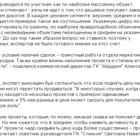
роводился по участкам, как по наиболее массовому объект.
и отмечают - речь не идет о том, что дешевое покупают зав
ем дорогое. В каждом ценовом сегменте: верхнем, среднем и 
дается примерно такое же соотношение. Указанную цифру м
тировать по-разному, но наиболее правдоподобное объяснени
 с неликвидными объектами переоценены в среднем на указан
. До сих пор таким образом вопрос не ставился, поэтому у
ых экспертов не было готового мнения на этот счет.
 условие наличия сделок – грамотный работа отдела маркетин
родаж. Также крайне важны наполнение проекта и степень ег
ти", - поделился коммерческий директор ГК "Айдадом" Алекс
.
 эксперт вынужден был согласиться, что если поднять цену на
они могут перестать продаваться: "В некоторых случаях, когда
ву находятся несколько проектов с примерно одинаковым
нием, и 5%-ная разница в цене может сыграть для покупателя
ю роль".
кие проекты, которым, по-моему, никакая скидка не поможет д
 Но мне кажется, что в среднем, чтобы оживить активность в
" проекте, надо скидывать цену куда более существенно – п
- считает советник руководителя ГК "Стинком" Светлана Невел