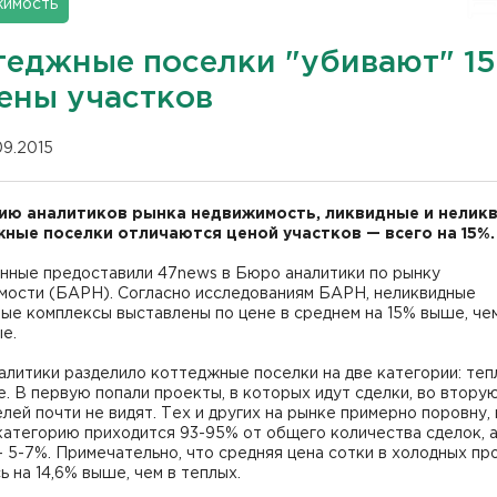
имость
теджные поселки "убивают" 1
цены участков
09.2015
ию аналитиков рынка недвижимость, ликвидные и нелик
ные поселки отличаются ценой участков — всего на 15%.
анные предоставили 47news в Бюро аналитики по рынку
мости (БАРН). Согласно исследованиям БАРН, неликвидные
ые комплексы выставлены по цене в среднем на 15% выше, че
е.
литики разделило коттеджные поселки на две категории: теп
. В первую попали проекты, в которых идут сделки, во вторую
лей почти не видят. Тех и других на рынке примерно поровну, 
атегорию приходится 93-95% от общего количества сделок, а
 5-7%. Примечательно, что средняя цена сотки в холодных пр
ь на 14,6% выше, чем в теплых.