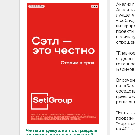
Анализ п
РЕКЛАМА
Аналитик
лучше, ч
– соблю
интерпре
проекты
величину
опрошенн
"Главное
отдела п
готовнос
Баринов
Впрочем,
на 15%, 
соседст
предложе
решающу
"Есть та
продажи.
"мертвом
на 40", 
Четыре девушки пострадали