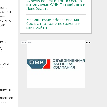
47news вошел в топ-10 самых
цитируемых СМИ Петербурга и
едомо
Ленобласти
нижнем
ожно
Медицинские обследования
е, что
бесплатно: кому положены и
ную
как пройти
га и
РЕКЛАМА
о
ей
 лоты
 по
винуть
роцентов
ева.