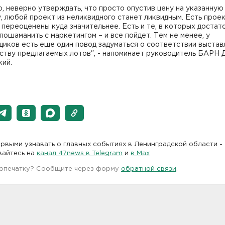
, неверно утверждать, что просто опустив цену на указанную
, любой проект из неликвидного станет ликвидным. Есть проек
переоценены куда значительнее. Есть и те, в которых достат
пошаманить с маркетингом – и все пойдет. Тем не менее, у
иков есть еще один повод задуматься о соответствии выста
ству предлагаемых лотов", - напоминает руководитель БАРН 
кий.
рвыми узнавать о главных событиях в Ленинградской области -
вайтесь на
канал 47news в Telegram
и
в Maх
 опечатку? Сообщите через форму
обратной связи
.