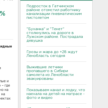
Подросток в Гатчинском
районе отомстил работнику
5%
канализации пневматическим
пистолетом
"Буханка" и "Тенет"
столкнулись на дороге в
Лужском районе. Пострадала
девушка
видные
Грозы и жара до +28 ждут
Ленобласть сегодня
Выжившие летчики
м
пропавшего в Сибири
самолета из Ленобласти
эвакуированы
лые и
 – где
но на
Показываем канал и лодку, что
наехала на детей на матрасе -
 на
фото и видео
оектах