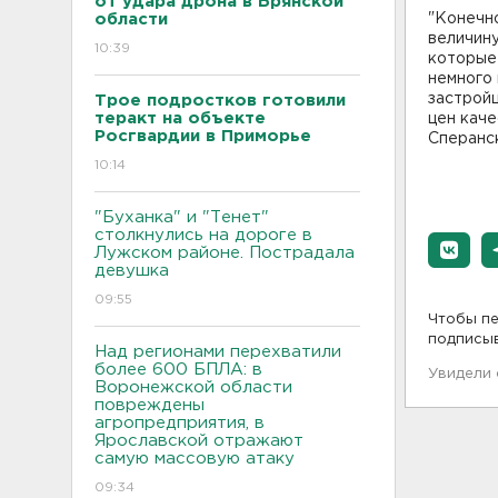
от удара дрона в Брянской
области
"Конечно
величину
10:39
которые 
немного 
застройщ
Трое подростков готовили
теракт на объекте
цен каче
Росгвардии в Приморье
Сперанс
10:14
"Буханка" и "Тенет"
столкнулись на дороге в
Лужском районе. Пострадала
девушка
09:55
Чтобы пе
подписы
Над регионами перехватили
более 600 БПЛА: в
Увидели
Воронежской области
повреждены
агропредприятия, в
Ярославской отражают
самую массовую атаку
09:34