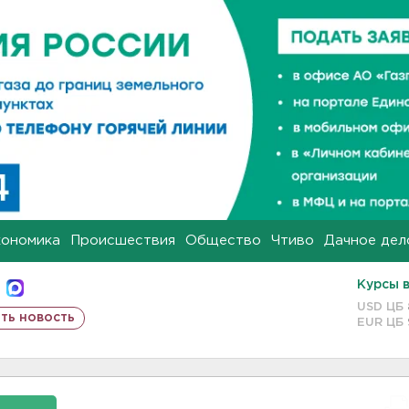
кономика
Происшествия
Общество
Чтиво
Дачное дел
Курсы 
USD ЦБ
ть новость
EUR ЦБ