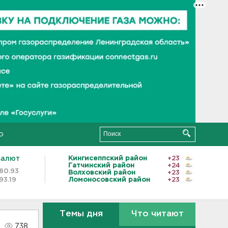
о
валют
Кингисеппский район
+23
Гатчинский район
+24
80.93
Волховский район
+23
93.19
Ломоносовский район
+23
Темы дня
Что читают
738