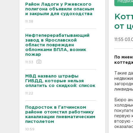
Недвиж
Район Ладоги у Ржевского
полигона объявили опасным
и закрыли для судоходства
Кот
11:38
от 
Нефтеперерабатывающий
11:55 03.
завод в Ярославской
области поврежден
обломками БПЛА, возник
пожар
По мнен
11:33
коттедж
Такие д
МВД назвало штрафы
недвижи
ГИБДД, которые нельзя
загородн
оплатить со скидкой: список
ликвидны
11:22
Бюро ана
холодные
Подросток в Гатчинском
покупате
районе отомстил работнику
первую к
канализации пневматическим
пистолетом
вторую –
оказалас
10:59