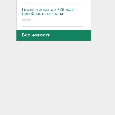
Грозы и жара до +28 ждут
Ленобласть сегодня
09:08
Поврежден логистический
Все новости
комплекс Wildberries в
Тверской области
08:47
Выжившие летчики
пропавшего в Сибири
самолета из Ленобласти
эвакуированы
08:22
В годовщину вторжения
ВСУ в Курскую область СК
рассказал, сколько человек
при этом погибли
07:48