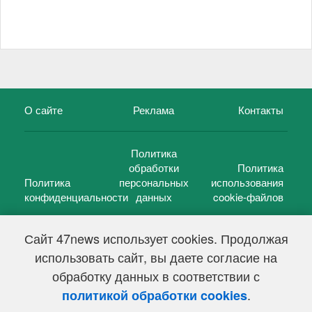
О сайте
Реклама
Контакты
Политика
обработки
Политика
Политика
персональных
использования
конфиденциальности
данных
cookie-файлов
Сайт 47news использует cookies. Продолжая
использовать сайт, вы даете согласие на
©
47 новостей (47 news)
2005 — 2026 г.
обработку данных в соответствии с
Свидетельство о регистрации СМИ Эл № ФС 77-39848, выдано
Федеральной службой по надзору в сфере связи,
.
политикой обработки cookies
информационных технологий и массовых коммуникаций