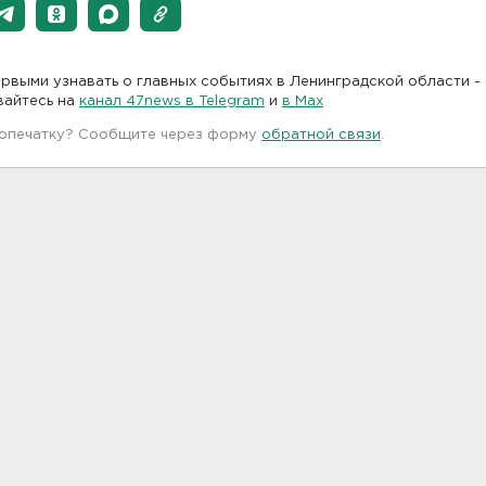
рвыми узнавать о главных событиях в Ленинградской области -
вайтесь на
канал 47news в Telegram
и
в Maх
 опечатку? Сообщите через форму
обратной связи
.