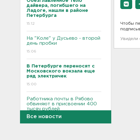
Обезглавленное тело
дайвера, погибшего на
Ладоге, нашли в районе
Петербурга
15:12
Чтобы пе
подписы
На "Коле" у Дусьево - второй
Увидели
день пробки
15:06
В Петербурге переносят с
Московского вокзала еще
ряд электричек
15:00
Работника почты в Рябово
обвиняют в присвоении 400
тысяч рублей
Все новости
14:46
Верховный суд просят снять
партию "Яблоко" с выборов