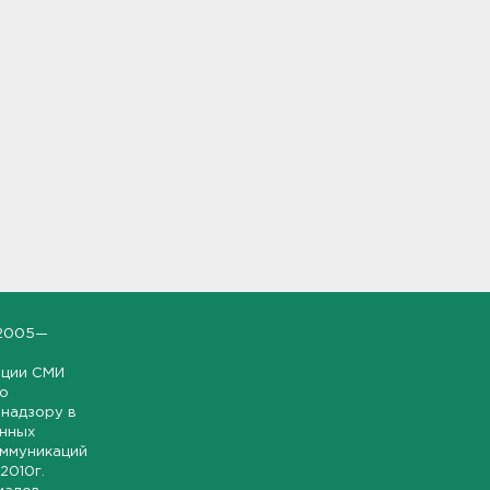
2005—
ации СМИ
но
надзору в
онных
оммуникаций
 2010г.