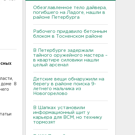
Обезглавленное тело дайвера,
погибшего на Ладоге, нашли в
районе Петербурга
Рабочего придавило бетонным
блоком в Тосненском районе
В Петербурге задержали
тайного оружейного мастера –
в квартире силовики нашли
есных
целый арсенал
ласти,
Детские вещи обнаружили на
берегу в районе поиска 9-
в доме 8
летнего мальчика из
него
Новогорелово
В Шапках установили
информационный щит у
татьи
карьера для ВСМ, но технику
тормозят