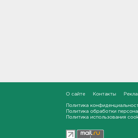
14:31
Рабочего придавило
бетонным блоком в
Тосненском районе
14:25
Дачников ждет реверс на
"Скандинавии"
14:18
В Петербурге задержали
тайного оружейного мастера
– в квартире силовики нашли
целый арсенал
О сайте
Контакты
Рекла
14:07
Политика конфиденциальнос
Политика обработки персона
Минтранс предлагает
Политика использования coo
включить защиту трасс от
БПЛА в перечень дорожных
работ