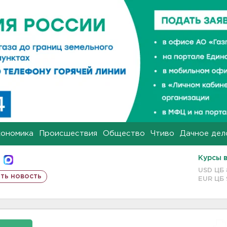
кономика
Происшествия
Общество
Чтиво
Дачное дел
Курсы 
USD ЦБ
ть новость
EUR ЦБ