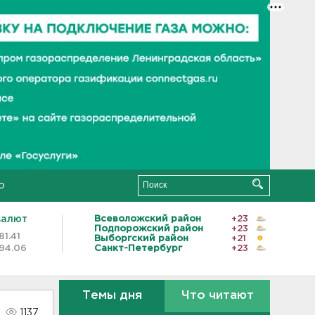
о
валют
Всеволожский район
+23
Подпорожский район
+23
81.41
Выборгский район
+21
94.06
Санкт-Петербург
+23
Темы дня
Что читают
1137