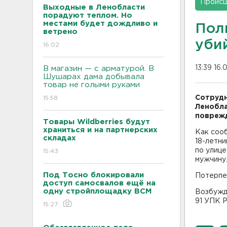
Проис
Выходные в Ленобласти
порадуют теплом. Но
местами будет дождливо и
Пол
ветрено
уби
16:02
13:39 16.
В магазин — с арматурой. В
Шушарах дама добывала
товар не голыми руками
Сотрудн
15:58
Ленобла
повреж
Товары Wildberries будут
храниться и на партнерских
Как соо
складах
18-летни
по улице
15:43
мужчину
Под Тосно блокировали
Потерпе
доступ самосвалов ещё на
одну стройплощадку ВСМ
Возбужд
91 УПК 
15:27