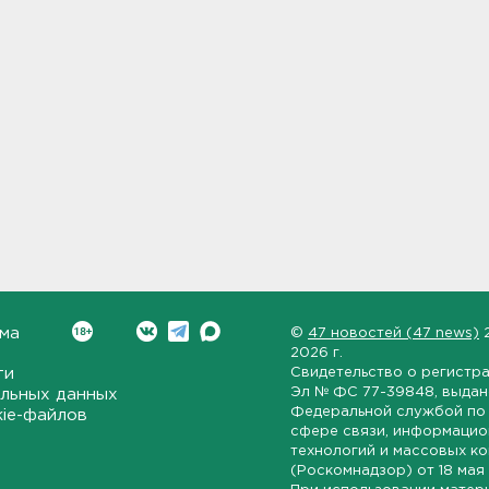
ма
©
47 новостей (47 news)
2026 г.
ти
Свидетельство о регистр
Эл № ФС 77-39848
, выда
льных данных
Федеральной службой по 
kie-файлов
сфере связи, информаци
технологий и массовых к
(Роскомнадзор) от
18 мая