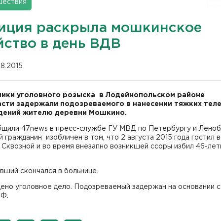
шествия
иция раскрыла мошкинское
йство в день ВДВ
08.2015
ики уголовного розыска в Лодейнопольском районе
сти задержали подозреваемого в нанесении тяжких тел
дений жителю деревни Мошкино.
бщили 47news в пресс-службе ГУ МВД по Петербургу и Леноб
й гражданин изобличен в том, что 2 августа 2015 года гостил 
 Сквозной и во время внезапно возникшей ссоры избил 46-лет
.
вший скончался в больнице.
ено уголовное дело. Подозреваемый задержан на основании с
РФ.