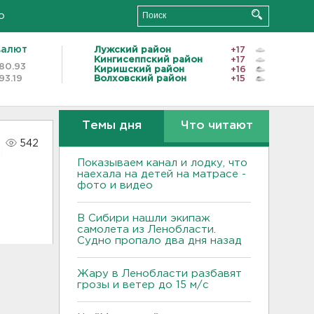
о
валют
Лужский район
+17
Кингисеппский район
+17
80.93
Киришский район
+16
93.19
Волховский район
+15
Темы дня
Что читают
542
Показываем канал и лодку, что
наехала на детей на матрасе -
фото и видео
В Сибири нашли экипаж
самолета из Ленобласти.
Судно пропало два дня назад
Жару в Ленобласти разбавят
грозы и ветер до 15 м/с