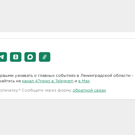
рвыми узнавать о главных событиях в Ленинградской области -
вайтесь на
канал 47news в Telegram
и
в Maх
 опечатку? Сообщите через форму
обратной связи
.