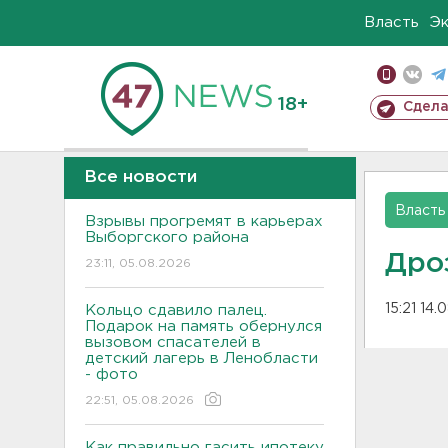
Власть
Э
18+
Сдела
Все новости
Власть
Взрывы прогремят в карьерах
Выборгского района
Дро
23:11, 05.08.2026
15:21 14.
Кольцо сдавило палец.
Подарок на память обернулся
вызовом спасателей в
детский лагерь в Ленобласти
- фото
22:51, 05.08.2026
Как правильно гасить ипотеку