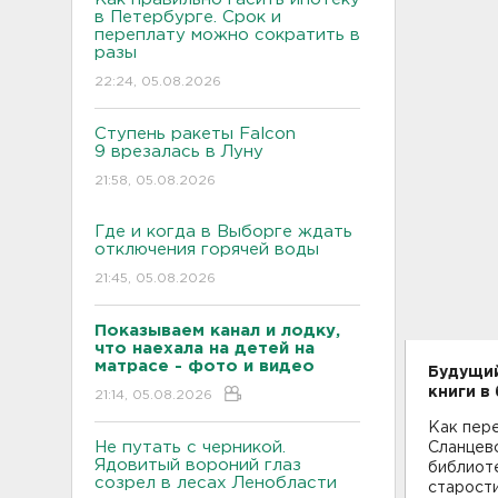
в Петербурге. Срок и
переплату можно сократить в
разы
22:24, 05.08.2026
Ступень ракеты Falcon
9 врезалась в Луну
21:58, 05.08.2026
Где и когда в Выборге ждать
отключения горячей воды
21:45, 05.08.2026
Показываем канал и лодку,
что наехала на детей на
матрасе - фото и видео
Будущий
книги в
21:14, 05.08.2026
Как пер
Не путать с черникой.
Сланцев
Ядовитый вороний глаз
библиоте
созрел в лесах Ленобласти
старости