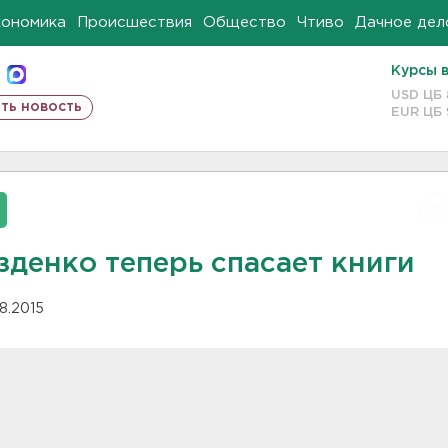
кономика
Происшествия
Общество
Чтиво
Дачное дел
Курсы 
USD ЦБ
ть новость
EUR ЦБ
зденко теперь спасает книги
08.2015