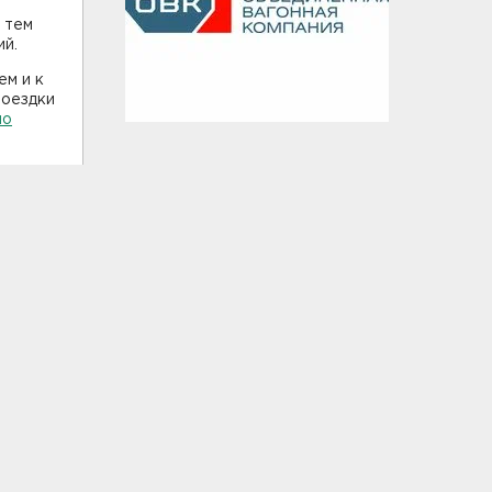
 тем
ий.
ем и к
поездки
по