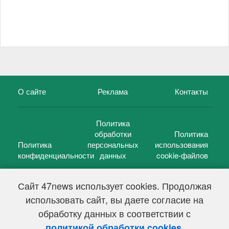
О сайте
Реклама
Контакты
Политика
обработки
Политика
Политика
персональных
использования
конфиденциальности
данных
cookie-файлов
Сайт 47news использует cookies. Продолжая
использовать сайт, вы даете согласие на
©
47 новостей (47 news)
2005 — 2026 г.
обработку данных в соответствии с
Свидетельство о регистрации СМИ Эл № ФС 77-39848, выдано
Федеральной службой по надзору в сфере связи,
.
политикой обработки cookies