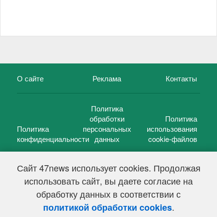
О сайте
Реклама
Контакты
Политика
обработки
Политика
Политика
персональных
использования
конфиденциальности
данных
cookie-файлов
Сайт 47news использует cookies. Продолжая
использовать сайт, вы даете согласие на
©
47 новостей (47 news)
2005 — 2026 г.
обработку данных в соответствии с
Свидетельство о регистрации СМИ Эл № ФС 77-39848, выдано
Федеральной службой по надзору в сфере связи,
.
политикой обработки cookies
информационных технологий и массовых коммуникаций