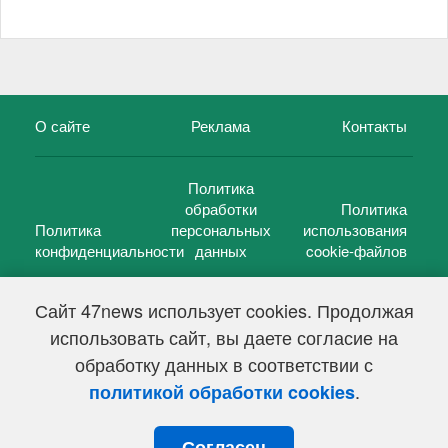
О сайте
Реклама
Контакты
Политика
обработки
Политика
Политика
персональных
использования
конфиденциальности
данных
cookie-файлов
Сайт 47news использует cookies. Продолжая
использовать сайт, вы даете согласие на
©
47 новостей (47 news)
2005 — 2026 г.
обработку данных в соответствии с
Свидетельство о регистрации СМИ Эл № ФС 77-39848, выдано
Федеральной службой по надзору в сфере связи,
.
политикой обработки cookies
информационных технологий и массовых коммуникаций
(Роскомнадзор) от 18 мая 2010г.