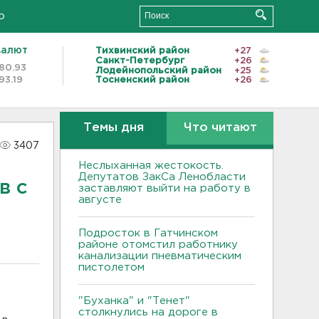
о
валют
Тихвинский район
+27
Санкт-Петербург
+26
80.93
Лодейнопольский район
+25
93.19
Тосненский район
+26
Темы дня
Что читают
3407
Неслыханная жестокость.
Депутатов ЗакСа Ленобласти
в с
заставляют выйти на работу в
августе
Подросток в Гатчинском
районе отомстил работнику
канализации пневматическим
пистолетом
"Буханка" и "Тенет"
столкнулись на дороге в