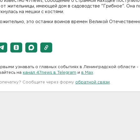
о известно 47news, сообщение о странной находке поступило
от жительницы, имеющей дом в садоводстве "Грибное". Она п
ткнулась на мешки с костями.
ожительно, это останки воинов времен Великой Отечественн
рвыми узнавать о главных событиях в Ленинградской области -
вайтесь на
канал 47news в Telegram
и
в Maх
 опечатку? Сообщите через форму
обратной связи
.