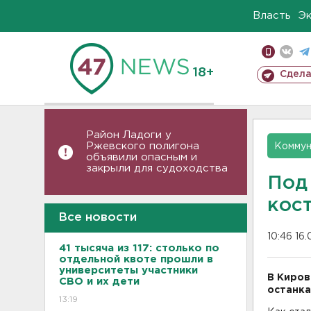
Власть
Э
18+
Сдела
Район Ладоги у
Ржевского полигона
Коммун
объявили опасным и
закрыли для судоходства
Под
кос
Все новости
10:46 16.
41 тысяча из 117: столько по
отдельной квоте прошли в
университеты участники
В Киров
СВО и их дети
останка
13:19