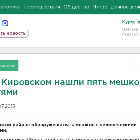
кономика
Происшествия
Общество
Чтиво
Дачное дел
Курсы 
USD ЦБ
ть новость
EUR ЦБ
икации
 Кировском нашли пять мешко
тями
07.2015
ском районе обнаружены пять мешков с человеческими
ми.