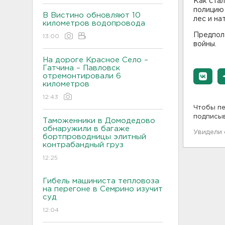
Как стал
полицию 
В Вистино обновляют 10
лес и на
километров водопровода
Предпол
13:00
войны.
На дороге Красное Село –
Гатчина – Павловск
отремонтировали 6
километров
12:43
Чтобы пе
подписы
Таможенники в Домодедово
обнаружили в багаже
Увидели
бортпроводницы элитный
контрабандный груз
12:25
Гибель машиниста тепловоза
на перегоне в Семрино изучит
суд
12:04