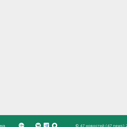
ма
©
47 новостей (47 news)