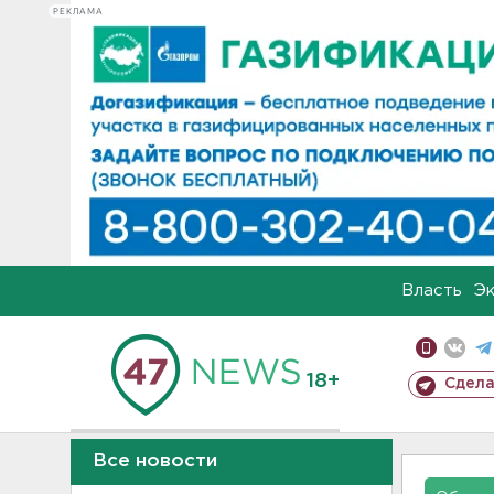
РЕКЛАМА
Власть
Э
18+
Сдела
Все новости