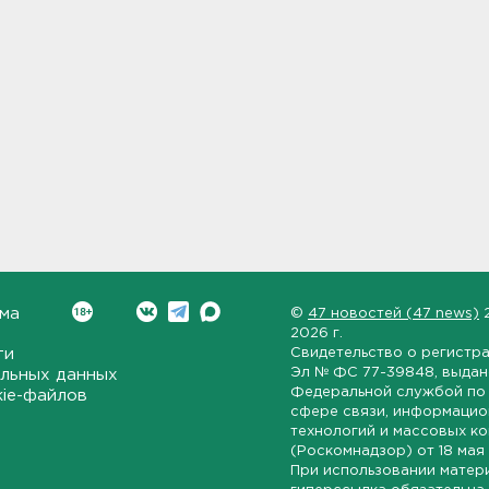
ма
©
47 новостей (47 news)
2026 г.
ти
Свидетельство о регистр
Эл № ФС 77-39848
, выда
льных данных
Федеральной службой по 
kie-файлов
сфере связи, информаци
технологий и массовых к
(Роскомнадзор) от
18 мая
При использовании матер