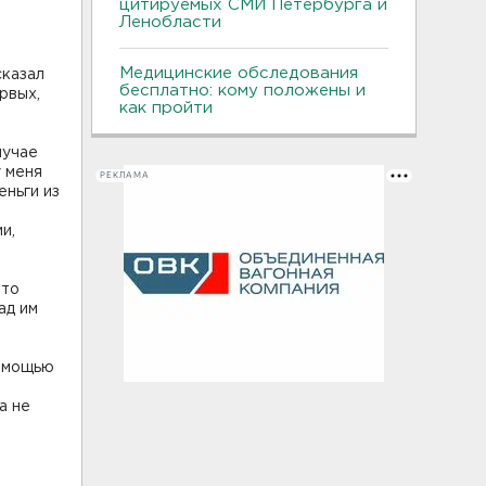
цитируемых СМИ Петербурга и
-
Ленобласти
Медицинские обследования
сказал
бесплатно: кому положены и
рвых,
как пройти
лучае
у меня
РЕКЛАМА
еньги из
и,
 то
ад им
помощью
а не