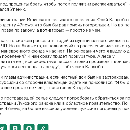
под проценты брать, чтобы потом полжизни расплачиваться", 
ался Упеник.
дминистрации Мшинского сельского поселения Юрий Кандыба 
нденту 47news, что был бы рад помочь погорельцам. Но во-пе
 права по закону, а вот-вторых — просто не чем.
как-то сможем расселить людей из муниципального жилья в с
 ЧП. Но ни бюджета, ни полномочий на расселение частников 
и маневренного фонда у нас нет. На основании чего я выделю д
поселения? К нам сразу придет прокуратура. А леса у
литета нет, все окрестные лесозаготовки производят компани
участки лесфонда в аренду", - объяснил Кандыба.
м главы администрации, если частный дом был не застрахован,
субсидий со стороны владельцам ждать не приходится. "Я бы р
но мне просто не чем", - посетовал Кандыба.
о пострадавшей семье следует попробовать обратиться за 
страции Лужского района или в областное правительство. По
м 47news, на более высокий уровень лужские погорельцы пок
и.