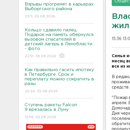
Общес
Взрывы прогремят в карьерах
Выборгского района
Влас
23:11, 05.08.2026
жил
Кольцо сдавило палец.
Подарок на память обернулся
15:36 13.
вызовом спасателей в
детский лагерь в Ленобласти
- фото
Семья и
22:51, 05.08.2026
месяц в
все их 
Как правильно гасить ипотеку
в Петербурге. Срок и
В редакц
переплату можно сократить в
прожива
разы
средств 
22:24, 05.08.2026
"Пожар в
апреля. 
Ступень ракеты Falcon
Домочадц
9 врезалась в Луну
Дня чер
21:58, 05.08.2026
поселени
обратит
РЕКЛАМА
продадут