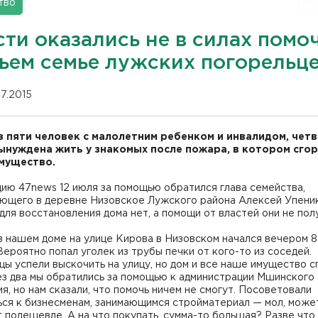
тво
ти оказались не в силах помоч
ьем семье лужских погорельц
07.2015
з пяти человек с малолетним ребенком и инвалидом, чет
ынуждена жить у знакомых после пожара, в котором сго
имущество.
ию 47news 12 июля за помощью обратился глава семейства,
ющего в
деревне Низовское
Лужского района Алексей Упеник
для восстановления дома нет, а помощи от властей они не пол
 нашем доме на улице Кирова в Низовском начался вечером 8
Вероятно попал уголек из трубы печки от кого-то из соседей.
ы успели выскочить на улицу, но дом и все наше имущество с
ез два мы обратились за помощью к администрации Мшинского
я, но нам сказали, что помочь ничем не смогут. Посоветовали
ься к бизнесменам, занимающимся стройматериал — мол, може
 подешевле. А на что покупать, сумма-то большая? Разве что