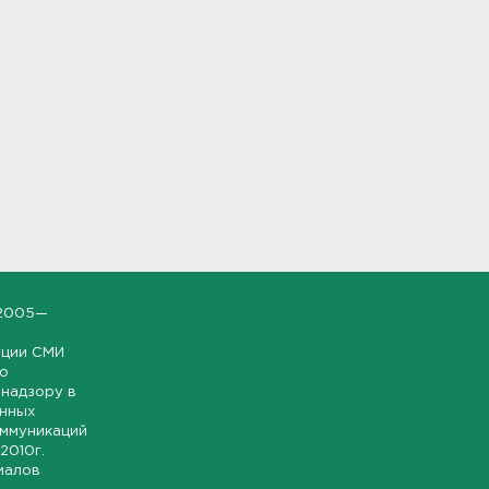
2005—
ации СМИ
но
надзору в
онных
оммуникаций
 2010г.
иалов