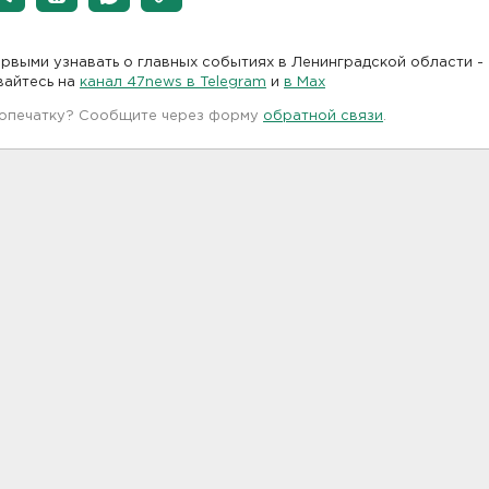
рвыми узнавать о главных событиях в Ленинградской области -
вайтесь на
канал 47news в Telegram
и
в Maх
 опечатку? Сообщите через форму
обратной связи
.