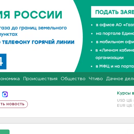
кономика
Происшествия
Общество
Чтиво
Дачное дел
Курсы 
USD ЦБ
ть новость
EUR ЦБ