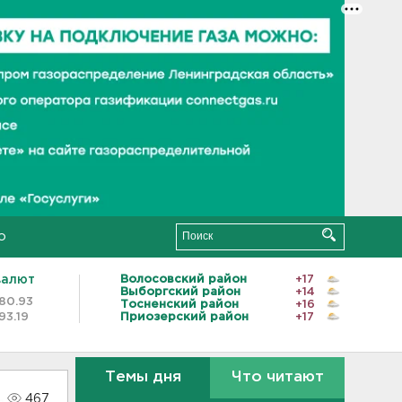
о
валют
Волосовский район
+17
Выборгский район
+14
80.93
Тосненский район
+16
93.19
Приозерский район
+17
Темы дня
Что читают
467