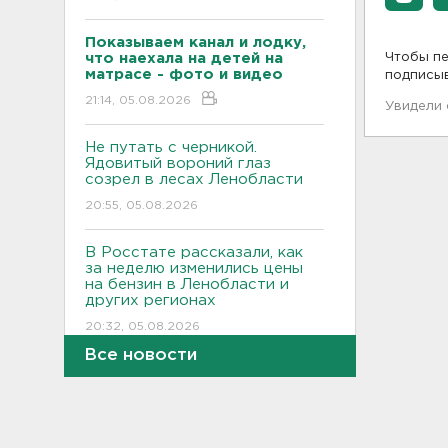
Показываем канал и лодку,
что наехала на детей на
Чтобы пе
матрасе - фото и видео
подписы
21:14, 05.08.2026
Увидели
Не путать с черникой.
Ядовитый вороний глаз
созрел в лесах Ленобласти
20:55, 05.08.2026
В Росстате рассказали, как
за неделю изменились цены
на бензин в Ленобласти и
других регионах
20:32, 05.08.2026
Все новости
В Ленобласти маломерное
судно наехало на матрас с
детьми
20:13, 05.08.2026