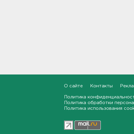
Почему пробелы в памяти —
это не всегда плохо,
раскрыла психолог
19:54, 05.08.2026
Обезглавленное тело
дайвера продолжают искать
в Ладоге
19:35, 05.08.2026
В Сибири нашли экипаж
самолета из Ленобласти.
Судно пропало два дня
О сайте
Контакты
Рекла
назад
18:58, 05.08.2026
Политика конфиденциальнос
Политика обработки персона
Во Всеволожске построят
Политика использования coo
детсад на 140 детей
18:41, 05.08.2026