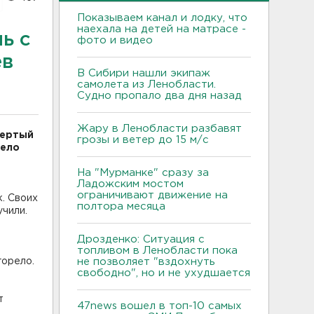
Показываем канал и лодку, что
наехала на детей на матрасе -
ь с
фото и видео
ев
В Сибири нашли экипаж
самолета из Ленобласти.
Судно пропало два дня назад
Жару в Ленобласти разбавят
вертый
грозы и ветер до 15 м/с
рело
На "Мурманке" сразу за
Ладожским мостом
ограничивают движение на
. Своих
полтора месяца
учили.
Дрозденко: Ситуация с
топливом в Ленобласти пока
горело.
не позволяет "вздохнуть
свободно", но и не ухудшается
т
47news вошел в топ-10 самых