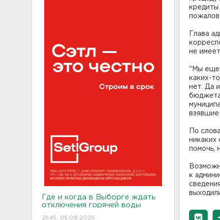
кредиты 
пожалов
Глава а
корреспо
не имеет
"Мы еще 
каких-то
нет. Да 
бюджета 
муниципа
взявшие 
По слова
никаких 
помочь, 
Возможн
к админи
сведения
выходил
Где и когда в Выборге ждать
отключения горячей воды
21:45, 05.08.2026