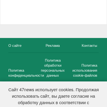
О сайте
Реклама
Контакты
Политика
обработки
Политика
Политика
персональных
использования
конфиденциальности
данных
cookie-файлов
Сайт 47news использует cookies. Продолжая
использовать сайт, вы даете согласие на
©
47 новостей (47 news)
2005 — 2026 г.
обработку данных в соответствии с
Свидетельство о регистрации СМИ Эл № ФС 77-39848, выдано
Федеральной службой по надзору в сфере связи,