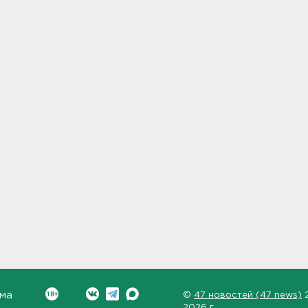
ма
©
47 новостей (47 news)
2026 г.