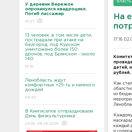
Власть
У деревни Бережок
опрокинулся квадроцикл.
Погиб пассажир
На 
10:27
пот
13 человек. в том числе дети,
17:16 02.
пострадали при атаке на
Белгород, под Курском
уничтожено более 150
дронов, под Брянском - около
Комитет
140
проведе
10:16
детей, 
рублей.
Ленобласть ждут
Как стал
комфортные +25-ть и немного
обалстно
дождей
из бюдже
09:43
мероприя
Леноблас
В Кингисеппе отпраздновали
Каждому
День физкультурника
маскарад
23:45, 08.08.2026
каждый д
и содерж