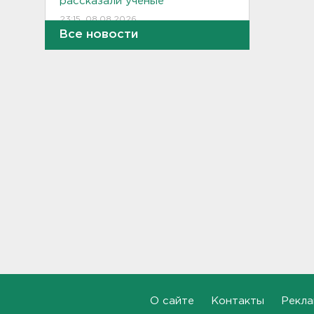
рассказали ученые
23:15, 08.08.2026
Все новости
В Петербурге и Ленобласти
сняли с продажи энергетики
„под губу“ из-за никотина в
составе
22:44, 08.08.2026
За день над Россией сбиты
360 украинских
беспилотников
22:11, 08.08.2026
Женщина прыгнула в Неву на
востоке Петербурга
21:41, 08.08.2026
В лобовом столкновении
автомобилей близ Киришей
пострадали дети
О сайте
Контакты
Рекла
21:17, 08.08.2026