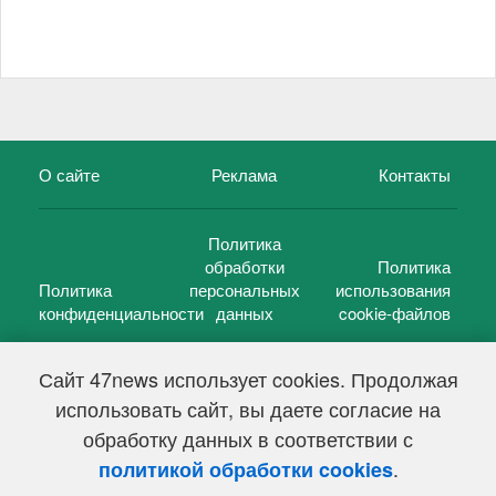
О сайте
Реклама
Контакты
Политика
обработки
Политика
Политика
персональных
использования
конфиденциальности
данных
cookie-файлов
Сайт 47news использует cookies. Продолжая
использовать сайт, вы даете согласие на
©
47 новостей (47 news)
2005 — 2026 г.
обработку данных в соответствии с
Свидетельство о регистрации СМИ Эл № ФС 77-39848, выдано
Федеральной службой по надзору в сфере связи,
.
политикой обработки cookies
информационных технологий и массовых коммуникаций