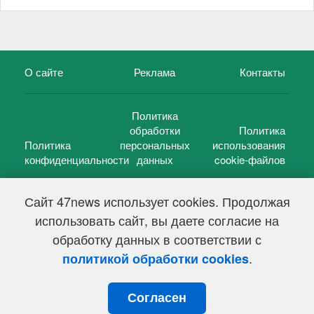
О сайте
Реклама
Контакты
Политика
обработки
Политика
Политика
персональных
использования
конфиденциальности
данных
cookie-файлов
Сайт 47news использует cookies. Продолжая
использовать сайт, вы даете согласие на
©
47 новостей (47 news)
2005 — 2026 г.
обработку данных в соответствии с
Свидетельство о регистрации СМИ Эл № ФС 77-39848, выдано
Федеральной службой по надзору в сфере связи,
.
политикой обработки cookies
информационных технологий и массовых коммуникаций
(Роскомнадзор) от 18 мая 2010г.
Согласен