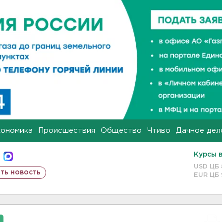
кономика
Происшествия
Общество
Чтиво
Дачное дел
Курсы 
USD ЦБ
ть новость
EUR ЦБ