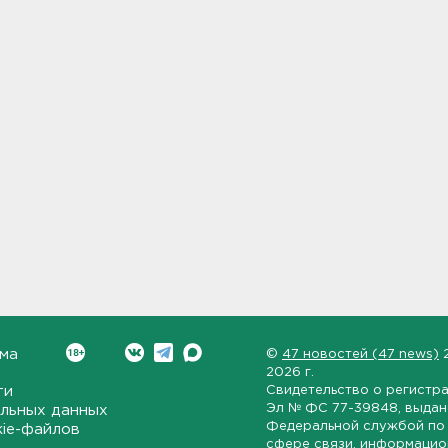
ма
©
47 новостей (47 news)
2026 г.
ти
Свидетельство о регистр
Эл № ФС 77-39848
, выда
льных данных
Федеральной службой по 
kie-файлов
сфере связи, информаци