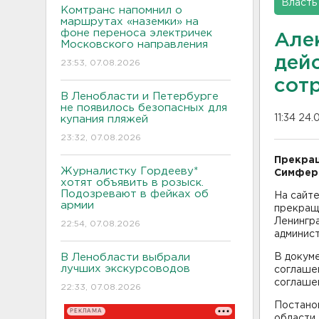
Власть
Комтранс напомнил о
маршрутах «наземки» на
фоне переноса электричек
Але
Московского направления
дей
23:53, 07.08.2026
сот
В Ленобласти и Петербурге
не появилось безопасных для
11:34 24.
купания пляжей
23:32, 07.08.2026
Прекращ
Журналистку Гордееву*
Симферо
хотят объявить в розыск.
Подозревают в фейках об
На сайт
армии
прекращ
Ленингр
22:54, 07.08.2026
админист
В Ленобласти выбрали
В докуме
лучших экскурсоводов
соглашен
соглашен
22:33, 07.08.2026
Постано
РЕКЛАМА
области 