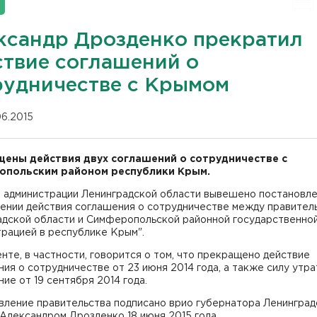
ксандр Дрозденко прекратил
ствие соглашений о
рудничестве с Крымом
06.2015
ены действия двух соглашений о сотрудничестве с
польским районом республики Крым.
е администрации Ленинградской области вывешено постановл
ении действия соглашения о сотрудничестве между правител
адской области и Симферопольской районной государственно
рацией в республике Крым".
нте, в частности, говорится о том, что прекращено действие
ия о сотрудничестве от 23 июня 2014 года, а также силу утр
ие от 19 сентября 2014 года.
вление правительства подписано врио губернатора Ленинград
Александром Дрозденко 18 июня 2015 года.