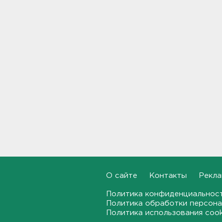
Задерживаются электрички
между Петербургом и
Ленобластью
19:57, 07.08.2026
В Гатчине два
спецтранспорта не поделили
дорогу
19:36, 07.08.2026
Медведи Бу и Тяпа из «Дома
тигра» в Ленобласти
долетели до Ирландии
19:17, 07.08.2026
Больше десятка человек
утонули в Ленобласти за
О сайте
Контакты
Рекла
июль
18:58, 07.08.2026
Политика конфиденциальнос
Политика обработки персона
Политика использования coo
Задерживаются "Сапсаны" из