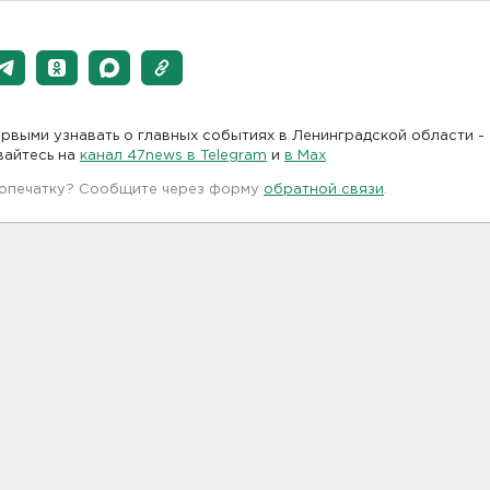
рвыми узнавать о главных событиях в Ленинградской области -
вайтесь на
канал 47news в Telegram
и
в Maх
 опечатку? Сообщите через форму
обратной связи
.