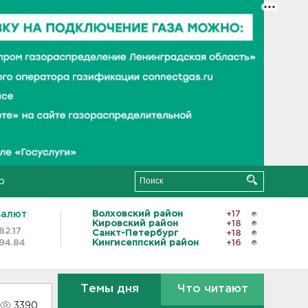
о
валют
Волховский район
+17
Кировский район
+18
82.17
Санкт-Петербург
+18
94.84
Кингисеппский район
+16
Темы дня
Что читают
3390