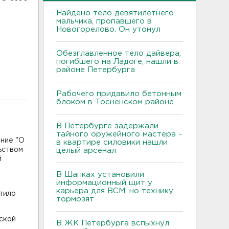
Найдено тело девятилетнего
мальчика, пропавшего в
Новогорелово. Он утонул
Обезглавленное тело дайвера,
погибшего на Ладоге, нашли в
районе Петербурга
Рабочего придавило бетонным
блоком в Тосненском районе
В Петербурге задержали
тайного оружейного мастера –
ение "О
в квартире силовики нашли
ьством
целый арсенал
й
В Шапках установили
информационный щит у
карьера для ВСМ, но технику
атило
тормозят
ской
В ЖК Петербурга вспыхнул