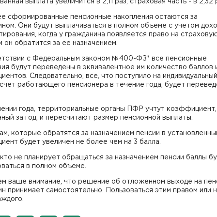
анная выплата увеличится в 2,11 раз, страховая часть - в 2,32 
ее сформированные пенсионные накопления остаются за
ном. Они будут выплачиваться в полном объеме с учетом дохо
тирования, когда у гражданина появляется право на страхову
и он обратится за ее назначением.
етствии с Федеральным законом №400-ФЗ* все пенсионные
ия будут переведены в эквивалентное им количество баллов 
ентов. Следовательно, все, что поступило на индивидуальны
счет работающего пенсионера в течение года, будет перевед
чении года, территориальные органы ПФР учтут коэффициент,
ный за год, и пересчитают размер пенсионной выплаты.
м, которые обратятся за назначением пенсии в установленны
ент будет увеличен не более чем на 3 балла.
 кто не планирует обращаться за назначением пенсии баллы б
ваться в полном объеме.
м ваше внимание, что решение об отложенном выходе на пе
н принимает самостоятельно. Пользоваться этим правом или н
аждого.