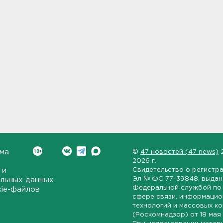
ма
©
47 новостей (47 news)
2026 г.
ти
Свидетельство о регистр
Эл № ФС 77-39848
, выда
льных данных
Федеральной службой по 
kie-файлов
сфере связи, информаци
технологий и массовых к
(Роскомнадзор) от
18 мая