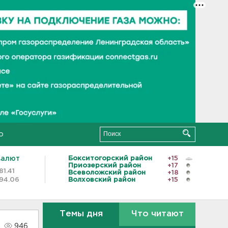
о
валют
Бокситогорский район
+15
Приозерский район
+17
81.41
Всеволожский район
+18
94.06
Волховский район
+15
Темы дня
Что читают
946