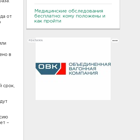
раза.
Медицинские обследования
бесплатно: кому положены и
да от
как пройти
ю
РЕКЛАМА
или
й
ено в
й срок,
удут
нсию
ет –