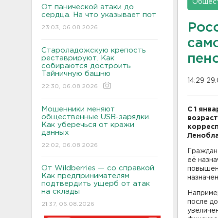
Общес
От панической атаки до
сердца. На что указывает пот
Рос
23:03, 06.08.2026
сам
Староладожскую крепость
пен
реставрируют. Как
собираются достроить
Тайничную башню
14:29 29
22:30, 06.08.2026
Мошенники меняют
С 1 янв
общественные USB-зарядки.
возраст
Как уберечься от кражи
корресп
данных
Ленобла
22:02, 06.08.2026
Граждане
её назна
От Wildberries — со справкой.
повышенн
Как предпринимателям
назначен
подтвердить ущерб от атак
на склады
Например
после до
21:37, 06.08.2026
увеличен