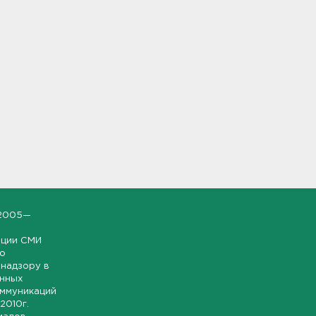
2005—
ации СМИ
но
надзору в
онных
оммуникаций
 2010г.