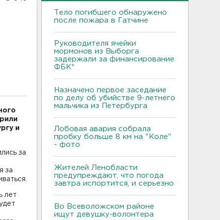
Тело погибшего обнаружено
после пожара в Гатчине
Руководителя ячейки
мормонов из Выборга
задержали за финансирование
ФБК*
Назначено первое заседание
по делу об убийстве 9-летнего
мальчика из Петербурга
ного
ерили
ргу и
Лобовая авария собрала
пробку больше 8 км на "Коле"
- фото
лись за
Жителей Ленобласти
я за
предупреждают, что погода
иваться.
завтра испортится, и серьезно
ь лет
удет
Во Всеволожском районе
ищут девушку-волонтера