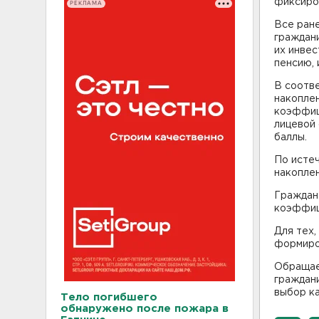
фиксиров
РЕКЛАМА
Все ран
граждани
их инвес
пенсию, 
В соотв
накоплен
коэффици
лицевой 
баллы.
По исте
накоплен
Граждана
коэффици
Для тех,
формиро
Обращае
граждани
выбор к
Тело погибшего
обнаружено после пожара в