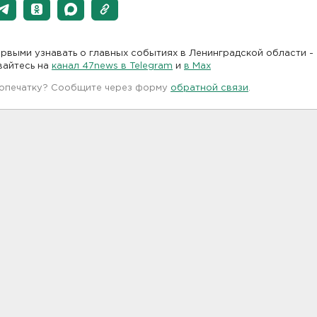
рвыми узнавать о главных событиях в Ленинградской области -
вайтесь на
канал 47news в Telegram
и
в Maх
 опечатку? Сообщите через форму
обратной связи
.