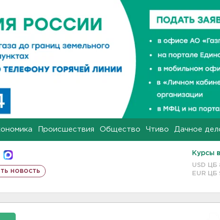
кономика
Происшествия
Общество
Чтиво
Дачное дел
Курсы 
USD ЦБ
ть новость
EUR ЦБ