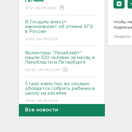
Гатчине
21:12, 06.08.2026
В Госдуму внесут
Чтобы пе
законопроект об отмене ЕГЭ
подписы
в России
Увидели
21:02, 06.08.2026
Волонтеры "ЛизаАлерт"
нашли 320 человек за месяц в
Ленобласти и Петербурге
20:40, 06.08.2026
Стало известно, во сколько
обойдется собрать ребенка в
школу на ресейле
20:18, 06.08.2026
Все новости
В Ленобласти обнаружили
могильник эпохи неолита
19:55, 06.08.2026