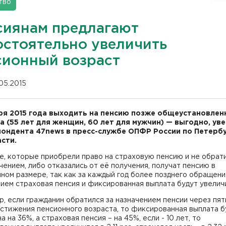
тво
сиянам предлагают
остоятельно увеличить
сионный возраст
.05.2015
аря 2015 года выходить на пенсию позже общеустановлен
а (55 лет для женщин, 60 лет для мужчин) — выгодно, ув
ондента 47news в пресс-службе ОПФР России по Петербу
сти.
, которые приобрели право на страховую пенсию и не обрати
чением, либо отказались от её получения, получат пенсию в
ом размере, так как за каждый год более позднего обращени
ием страховая пенсия и фиксированная выплата будут увелич
, если гражданин обратился за назначением пенсии через пят
стижения пенсионного возраста, то фиксированная выплата б
а на 36%, а страховая пенсия – на 45%, если - 10 лет, то