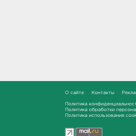
"Духота, комары, слепни". В
Ленобласти с трудом, но
находят грибы и ягоды в лесу
19:36, 06.08.2026
Ученые пришли к выводу, что
дача или проживание рядом с
парком спасает от этой
болезни
19:07, 06.08.2026
Для иностранных
абитуриентов хотят ввести
экзамен по русскому
О сайте
Контакты
Рекла
18:49, 06.08.2026
Политика конфиденциальнос
Смертельное ДТП
Политика обработки персона
произошло на КАД у Низино
Политика использования coo
18:23, 06.08.2026