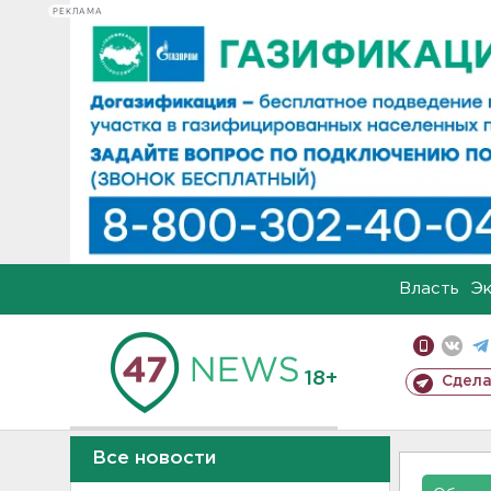
РЕКЛАМА
Власть
Э
18+
Сдела
Все новости