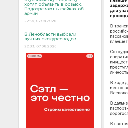
планшет
хотят объявить в розыск.
задержа
Подозревают в фейках об
для уча
армии
проводя
22:54, 07.08.2026
В транс
российск
В Ленобласти выбрали
пассажи
лучших экскурсоводов
планшет
22:33, 07.08.2026
Сотрудн
РЕКЛАМА
операти
имущест
преступ
личность
В ходе 
местонах
Всеволо
В дальн
паспорт
дорогос
В насто