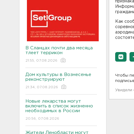
признака
Информа
граждан
Как сооб
соревно
аэродин
состояте
В Сланцах почти два месяца
тлеет террикон
21:55, 07.08.2026
Дом культуры в Вознесенье
Чтобы пе
реконструируют
подписы
21:34, 07.08.2026
Увидели
Новые лекарства могут
включить в список жизненно
необходимых в России
20:56, 07.08.2026
Жители Ленобласти могут