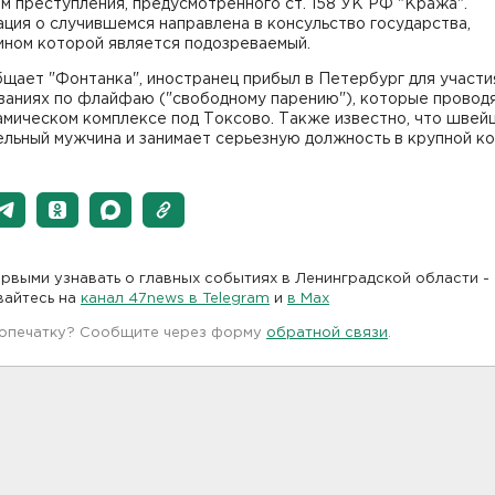
м преступления, предусмотренного ст. 158 УК РФ "Кража".
ция о случившемся направлена в консульство государства,
ином которой является подозреваемый.
щает "Фонтанка", иностранец прибыл в Петербург для участи
ваниях по флайфаю ("свободному парению"), которые проводя
амическом комплексе под Токсово. Также известно, что швей
льный мужчина и занимает серьезную должность в крупной ко
рвыми узнавать о главных событиях в Ленинградской области -
вайтесь на
канал 47news в Telegram
и
в Maх
 опечатку? Сообщите через форму
обратной связи
.