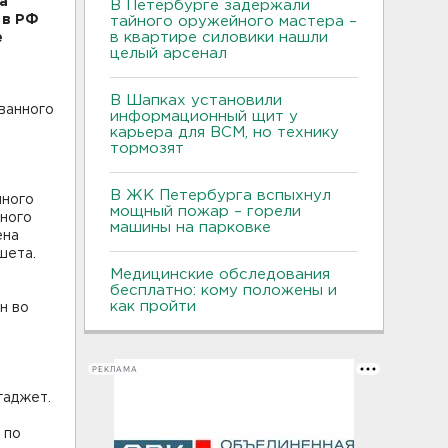
а
В Петербурге задержали
 в РФ
тайного оружейного мастера –
в квартире силовики нашли
е
целый арсенал
В Шапках установили
ованного
информационный щит у
карьера для ВСМ, но технику
тормозят
В ЖК Петербурга вспыхнул
нного
мощный пожар – горели
нного
машины на парковке
ена
шета.
Медицинские обследования
бесплатно: кому положены и
как пройти
н во
РЕКЛАМА
гаджет.
 по