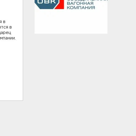
я в
тся в
царец
мпании.