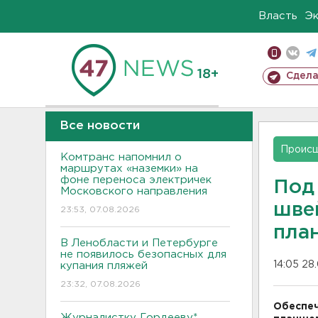
Власть
Э
18+
Сдела
Все новости
Проис
Комтранс напомнил о
маршрутах «наземки» на
фоне переноса электричек
Под
Московского направления
шве
23:53, 07.08.2026
пла
В Ленобласти и Петербурге
не появилось безопасных для
14:05 28
купания пляжей
23:32, 07.08.2026
Обеспеч
Журналистку Гордееву*