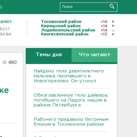
о
валют
Тосненский район
+14
Киришский район
+14
82.17
Лодейнопольский район
+14
94.84
Кингисеппский район
+13
Темы дня
Что читают
480
Найдено тело девятилетнего
мальчика, пропавшего в
Новогорелово. Он утонул
же
Обезглавленное тело дайвера,
погибшего на Ладоге, нашли в
районе Петербурга
Рабочего придавило бетонным
блоком в Тосненском районе