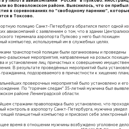
а у пилота авиакомпании "Россия" в Пулково. Иностранц
ли во Всеволожском районе. Выяснилось, что он прибыл
стия в соревнованиях по "свободному парению", которы
тся в Токсово.
портную полицию Санкт-Петербурга обратился пилот одной из
их авиакомпаний с заявлением о том, что в здании Централиз
рского терминала аэропорта Пулково у него был похищен
ный компьютер, используемый им в служебных целях.
иками транспортной полиции были организованы и проведены
вно-разыскные мероприятия, направленные на розыск похище
ва и установление лиц, причастных к совершению имуществе
ления. В результате проведённых мероприятий была установл
 гражданина, подозреваемого в причастности к хищению план
дальнейших проверочных мероприятий было установлено и его
ождение. По "горячим следам" 35-летний мужчина был выявле
жском районе Ленинградской области.
ейшем стражами правопорядка было установлено, что проходя
ный контроль в аэропорту Санкт-Петербурга, мужчина увидел
тоящий планшетный компьютер и присвоил себе электронный 
ящее время в отношении мужчины возбуждено уголовное дело