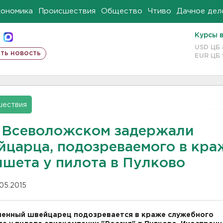
кономика
Происшествия
Общество
Чтиво
Дачное дел
Курсы 
USD ЦБ
ть новость
EUR ЦБ
шествия
 Всеволожском задержали
йцарца, подозреваемого в кра
ншета у пилота в Пулково
.05.2015
енный швейцарец подозревается в краже служебного