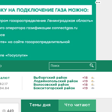
о
валют
Выборгский район
+18
Лодейнопольский район
+19
82.17
Волосовский район
+18
94.84
Бокситогорский район
+19
Темы дня
Что читают
449