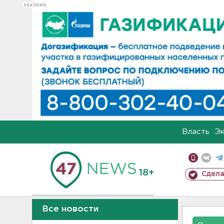
РЕКЛАМА
Власть
Э
18+
Сдела
Все новости