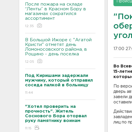
Проис
После пожара на складе
“Ленты” в Красном Бору в
магазинах сократился
"По
ассортимент
обе
12:35
уго
В Большой Ижоре с "Агатой
Кристи" отметят день
17:00 27
Ломоносовского района, в
Рощино - день поселка
12:05
Во Всев
15-летн
Под Киришами задержали
которые
мужчину, который отправил
соседа палкой в больницу
По верси
дверь ав
11:44
завели д
оставил
"Хотел проверить на
прочность". Житель
Действи
Соснового Бора оторвал
завладе
руку памятнику воинам
лиц по п
11:15