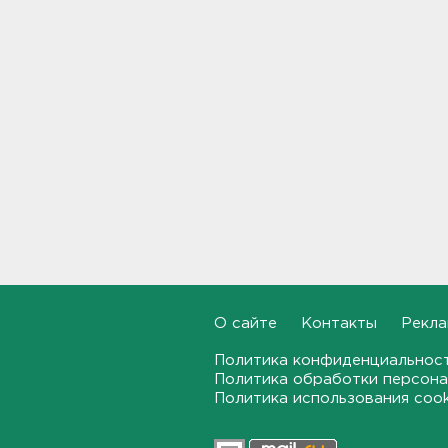
бригаду скорой помощи.
Агрессор задержан
11:04
Рыбаков эвакуировали с
Ладожского озера у Назии
10:37
В Кингисеппе уборщицу
задержали за кражу денег и
украшений
10:17
Инспекторы проверят
водителей на трезвость в
Петербурге и Ленобласти
О сайте
Контакты
Рекла
09:54
Политика конфиденциальнос
Политика обработки персона
Почти 400 за ночь, почти 90 -
Политика использования coo
за утро - беспилотники
атакуют регионы России
09:23