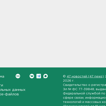
ма
©
47 новостей (47 news)
2026 г.
ти
Свидетельство о регистр
Эл № ФС 77-39848
, выда
льных данных
Федеральной службой по 
kie-файлов
сфере связи, информаци
технологий и массовых к