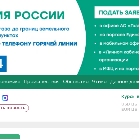
кономика
Происшествия
Общество
Чтиво
Дачное дел
Курсы 
USD ЦБ
ть новость
EUR ЦБ