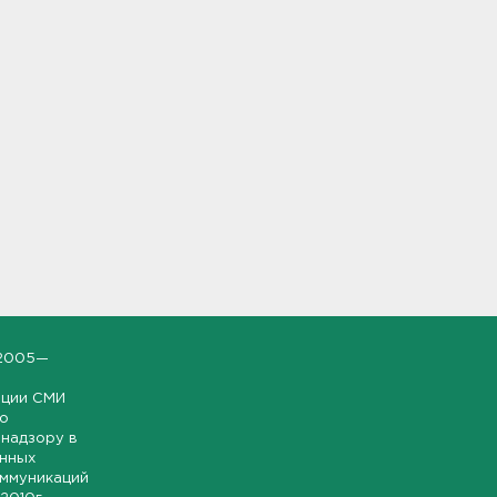
2005—
ации СМИ
но
надзору в
онных
оммуникаций