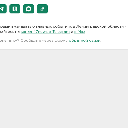
рвыми узнавать о главных событиях в Ленинградской области -
вайтесь на
канал 47news в Telegram
и
в Maх
 опечатку? Сообщите через форму
обратной связи
.