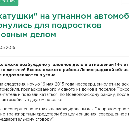
шествия
катушки" на угнанном автомо
рнулись для подростков
ловным делом
.05.2015
оложске возбуждено уголовное дело в отношении 14-лет
его жителей Всеволожского района Ленинградской облас
 подозреваются в угоне.
и следствия, ночью 16 мая 2015 года несовершеннолетние вс
томобиля, припаркованного у одного из домов в поселке Токсо
вигатель и поехали кататься по Всеволожскому району, после
и автомобиль в другом поселке.
я несовершеннолетних квалифицированы как "неправомерное
ние транспортным средством без цели хищения, совершенное 
редварительному сговору".