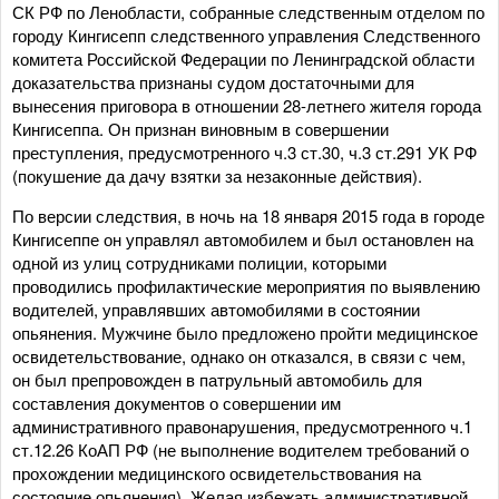
СК РФ по Ленобласти, собранные следственным отделом по
городу Кингисепп следственного управления Следственного
комитета Российской Федерации по Ленинградской области
доказательства признаны судом достаточными для
вынесения приговора в отношении 28-летнего жителя города
Кингисеппа. Он признан виновным в совершении
преступления, предусмотренного ч.3 ст.30, ч.3 ст.291 УК РФ
(покушение да дачу взятки за незаконные действия).
По версии следствия, в ночь на 18 января 2015 года в городе
Кингисеппе он управлял автомобилем и был остановлен на
одной из улиц сотрудниками полиции, которыми
проводились профилактические мероприятия по выявлению
водителей, управлявших автомобилями в состоянии
опьянения. Мужчине было предложено пройти медицинское
освидетельствование, однако он отказался, в связи с чем,
он был препровожден в патрульный автомобиль для
составления документов о совершении им
административного правонарушения, предусмотренного ч.1
ст.12.26 КоАП РФ (не выполнение водителем требований о
прохождении медицинского освидетельствования на
состояние опьянения). Желая избежать административной