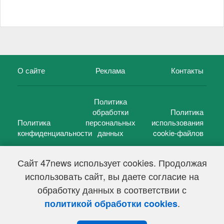
О сайте
Реклама
Контакты
Политика
обработки
Политика
Политика
персональных
использования
конфиденциальности
данных
cookie-файлов
Сайт 47news использует cookies. Продолжая
использовать сайт, вы даете согласие на
©
47 новостей (47 news)
2005 — 2026 г.
обработку данных в соответствии с
Свидетельство о регистрации СМИ Эл № ФС 77-39848, выдано
Федеральной службой по надзору в сфере связи,
.
политикой обработки cookies
информационных технологий и массовых коммуникаций
(Роскомнадзор) от 18 мая 2010г.