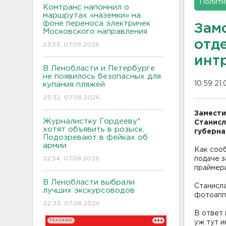
Полити
Комтранс напомнил о
маршрутах «наземки» на
фоне переноса электричек
Зам
Московского направления
отд
23:53, 07.08.2026
инт
В Ленобласти и Петербурге
не появилось безопасных для
10:59 21.
купания пляжей
23:32, 07.08.2026
Замести
Журналистку Гордееву*
Станисл
хотят объявить в розыск.
губерна
Подозревают в фейках об
армии
Как сооб
22:54, 07.08.2026
подаче з
праймери
В Ленобласти выбрали
Станисла
лучших экскурсоводов
фотоапп
22:33, 07.08.2026
В ответ 
РЕКЛАМА
уж тут и