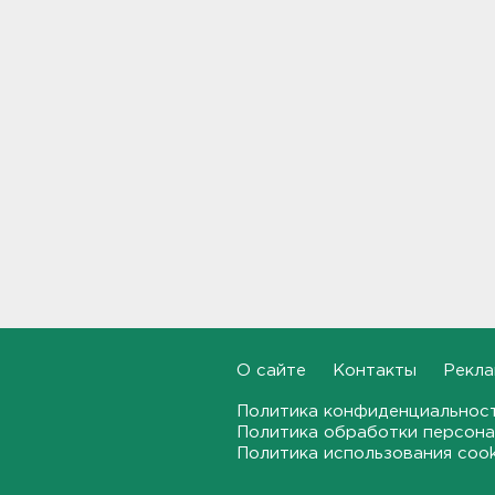
Дом культуры в Вознесенье
реконструируют
21:34, 07.08.2026
Новые лекарства могут
включить в список жизненно
необходимых в России
20:56, 07.08.2026
Жители Ленобласти могут
воспользоваться 110
цифровыми сервисами в МАХ
20:35, 07.08.2026
О сайте
Контакты
Рекла
Тройняшек выписали из
Ленинградского
Политика конфиденциальнос
перинатального центра
Политика обработки персона
20:16, 07.08.2026
Политика использования coo
Больше часа.