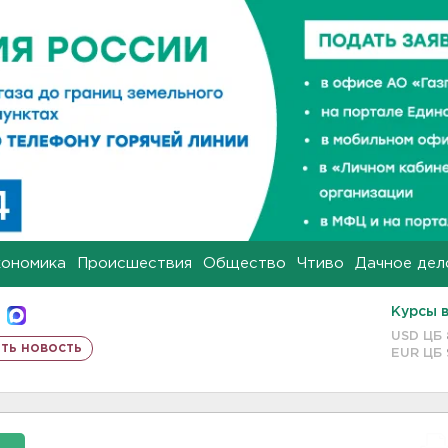
кономика
Происшествия
Общество
Чтиво
Дачное дел
Курсы 
USD ЦБ
ть новость
EUR ЦБ