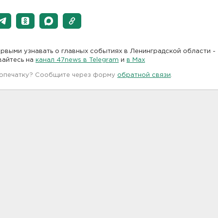
рвыми узнавать о главных событиях в Ленинградской области -
вайтесь на
канал 47news в Telegram
и
в Maх
 опечатку? Сообщите через форму
обратной связи
.