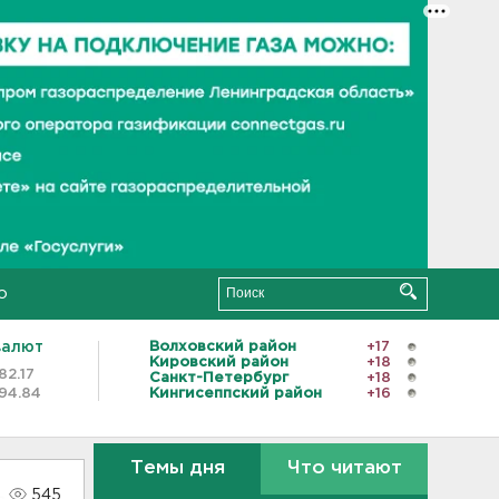
о
валют
Волховский район
+17
Кировский район
+18
82.17
Санкт-Петербург
+18
94.84
Кингисеппский район
+16
Темы дня
Что читают
545