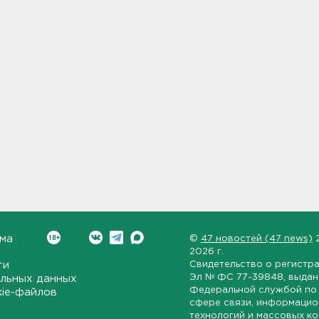
ма
©
47 новостей (47 news)
2026 г.
ти
Свидетельство о регистр
Эл № ФС 77-39848
, выда
льных данных
Федеральной службой по 
kie-файлов
сфере связи, информаци
технологий и массовых к