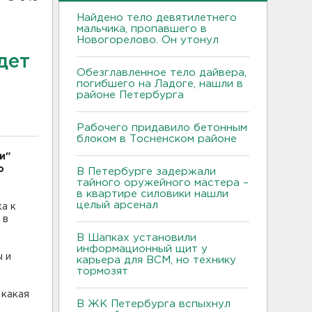
Найдено тело девятилетнего
мальчика, пропавшего в
Новогорелово. Он утонул
дет
Обезглавленное тело дайвера,
погибшего на Ладоге, нашли в
районе Петербурга
Рабочего придавило бетонным
блоком в Тосненском районе
и"
о
В Петербурге задержали
тайного оружейного мастера –
в квартире силовики нашли
целый арсенал
а к
 в
В Шапках установили
информационный щит у
ы и
карьера для ВСМ, но технику
тормозят
 какая
В ЖК Петербурга вспыхнул