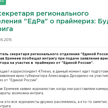
ка
секретаря регионального
еления "ЕдРа" о праймериз: Бу
рига
05.2015
тель секретаря регионального отделения "Единой Росси
ав Еремеев пообещал интригу при подаче заявления ври
тора на участие в праймериз от "Единой России".
щает корреспондент 47news, в данный момент идет подготовк
аявления врио губернатора Александра Дрозденко на участие
з от "Единой России".
в Еремеев заявил журналистам, когда они расставляли камер
араты: возможна интрига.
на это все журналисты дружно рассмеялись, а кто-то заметил,
нтрига.