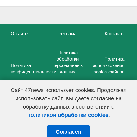
О сайте
Реклама
Контакты
Политика
обработки
Политика
Политика
персональных
использования
конфиденциальности
данных
cookie-файлов
Сайт 47news использует cookies. Продолжая
использовать сайт, вы даете согласие на
©
47 новостей (47 news)
2005 — 2026 г.
обработку данных в соответствии с
Свидетельство о регистрации СМИ Эл № ФС 77-39848, выдано
Федеральной службой по надзору в сфере связи,
.
политикой обработки cookies
информационных технологий и массовых коммуникаций
(Роскомнадзор) от 18 мая 2010г.
Согласен