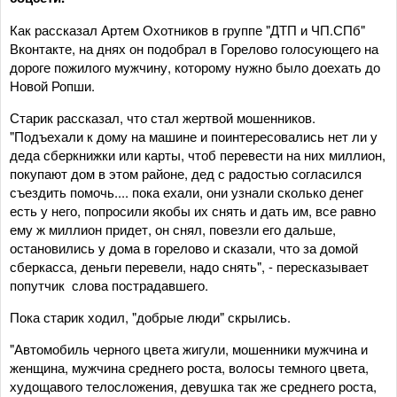
Как рассказал Артем Охотников в группе "ДТП и ЧП.СПб"
Вконтакте, на днях он подобрал в Горелово голосующего на
дороге пожилого мужчину, которому нужно было доехать до
Новой Ропши.
Старик рассказал, что стал жертвой мошенников.
"Подъехали к дому на машине и поинтересовались нет ли у
деда сберкнижки или карты, чтоб перевести на них миллион,
покупают дом в этом районе, дед с радостью согласился
съездить помочь.... пока ехали, они узнали сколько денег
есть у него, попросили якобы их снять и дать им, все равно
ему ж миллион придет, он снял, повезли его дальше,
остановились у дома в горелово и сказали, что за домой
сберкасса, деньги перевели, надо снять", - пересказывает
попутчик слова пострадавшего.
Пока старик ходил, "добрые люди" скрылись.
"Автомобиль черного цвета жигули, мошенники мужчина и
женщина, мужчина среднего роста, волосы темного цвета,
худощавого телосложения, девушка так же среднего роста,