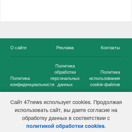
О сайте
Реклама
Контакты
Политика
обработки
Политика
Политика
персональных
использования
конфиденциальности
данных
cookie-файлов
Сайт 47news использует cookies. Продолжая
использовать сайт, вы даете согласие на
©
47 новостей (47 news)
2005 — 2026 г.
обработку данных в соответствии с
Свидетельство о регистрации СМИ Эл № ФС 77-39848, выдано
Федеральной службой по надзору в сфере связи,
.
политикой обработки cookies
информационных технологий и массовых коммуникаций