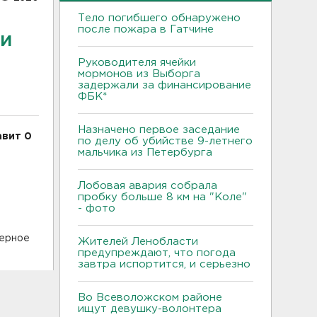
Тело погибшего обнаружено
после пожара в Гатчине
ми
Руководителя ячейки
мормонов из Выборга
задержали за финансирование
ФБК*
Назначено первое заседание
авит 0
по делу об убийстве 9-летнего
мальчика из Петербурга
Лобовая авария собрала
пробку больше 8 км на "Коле"
и
- фото
ферное
Жителей Ленобласти
предупреждают, что погода
завтра испортится, и серьезно
Во Всеволожском районе
ищут девушку-волонтера