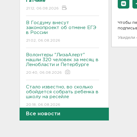
Гатчине
21:12, 06.08.2026
В Госдуму внесут
Чтобы пе
законопроект об отмене ЕГЭ
подписы
в России
Увидели
21:02, 06.08.2026
Волонтеры "ЛизаАлерт"
нашли 320 человек за месяц в
Ленобласти и Петербурге
20:40, 06.08.2026
Стало известно, во сколько
обойдется собрать ребенка в
школу на ресейле
20:18, 06.08.2026
Все новости
В Ленобласти обнаружили
могильник эпохи неолита
19:55, 06.08.2026