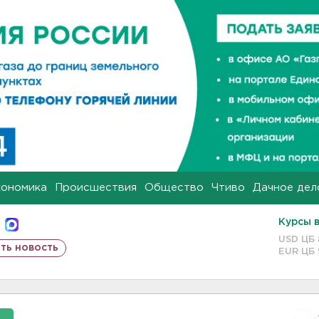
кономика
Происшествия
Общество
Чтиво
Дачное дел
Курсы 
USD ЦБ
ть новость
EUR ЦБ