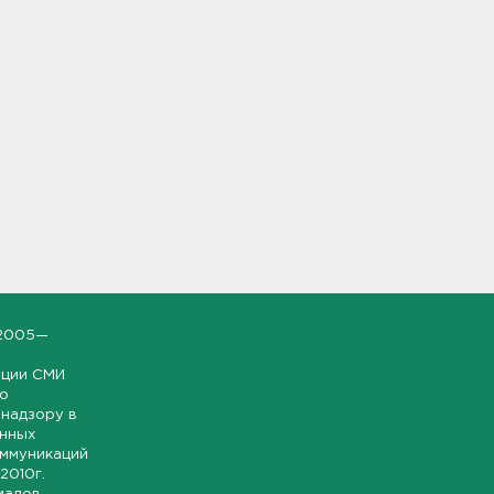
2005—
ации СМИ
но
надзору в
онных
оммуникаций
 2010г.