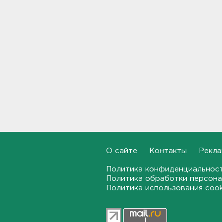
"Духота, комары, слепни". В
Ленобласти с трудом, но
находят грибы и ягоды в лесу
19:36, 06.08.2026
Ученые пришли к выводу, что
дача или проживание рядом с
парком спасает от этой
болезни
19:07, 06.08.2026
Для иностранных
абитуриентов хотят ввести
экзамен по русскому
О сайте
Контакты
Рекла
18:49, 06.08.2026
Политика конфиденциальнос
Политика обработки персона
Смертельное ДТП
произошло на КАД у Низино
Политика использования coo
18:23, 06.08.2026