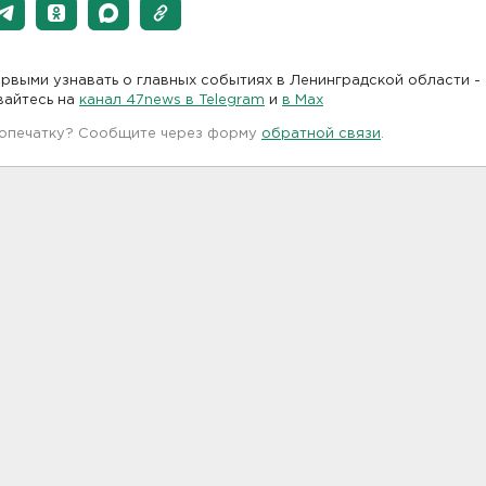
рвыми узнавать о главных событиях в Ленинградской области -
вайтесь на
канал 47news в Telegram
и
в Maх
 опечатку? Сообщите через форму
обратной связи
.