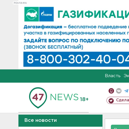
РЕКЛАМА
Власть
Э
18+
Сдела
Все новости