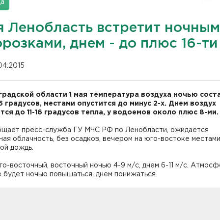
да
ая Ленобласть встретит ночны
розками, днем - до плюс 16-ти
.04.2015
градской области 1 мая температура воздуха ночью сост
5 градусов, местами опустится до минус 2-х. Днем воздух
тся до 11-16 градусов тепла, у водоемов около плюс 8-ми.
бщает пресс-служба ГУ МЧС РФ по Ленобласти, ожидается
ая облачность, без осадков, вечером на юго-востоке местам
ой дождь.
о-восточный, восточный ночью 4-9 м/с, днем 6-11 м/с. Атмос
 будет ночью повышаться, днем понижаться.