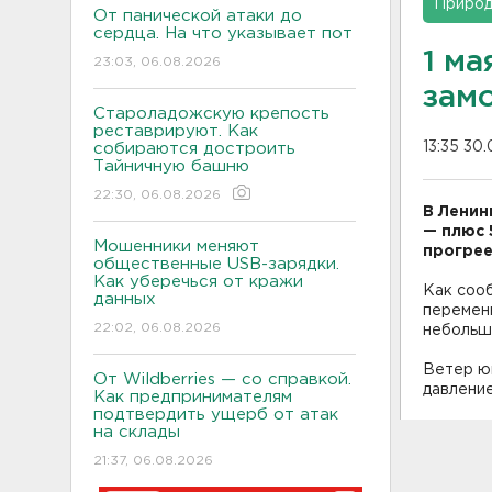
Приро
От панической атаки до
сердца. На что указывает пот
1 м
23:03, 06.08.2026
замо
Староладожскую крепость
реставрируют. Как
13:35 30
собираются достроить
Тайничную башню
22:30, 06.08.2026
В Ленин
— плюс 
Мошенники меняют
прогрее
общественные USB-зарядки.
Как уберечься от кражи
Как соо
данных
переменн
22:02, 06.08.2026
небольш
Ветер юг
От Wildberries — со справкой.
давление
Как предпринимателям
подтвердить ущерб от атак
на склады
21:37, 06.08.2026