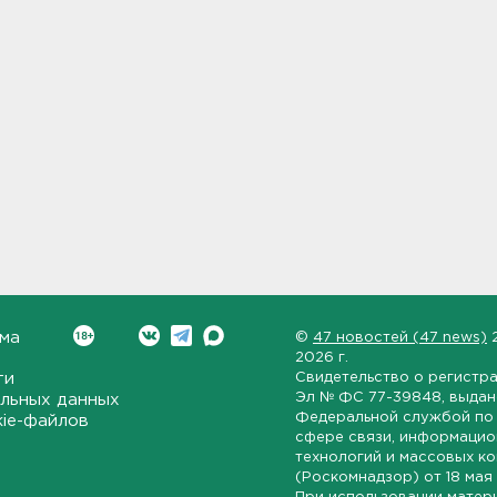
ма
©
47 новостей (47 news)
2026 г.
ти
Свидетельство о регистр
Эл № ФС 77-39848
, выда
льных данных
Федеральной службой по 
kie-файлов
сфере связи, информаци
технологий и массовых к
(Роскомнадзор) от
18 мая