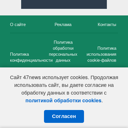
О сайте
Реклама
Контакты
Политика
обработки
Политика
Политика
персональных
использования
конфиденциальности
данных
cookie-файлов
Сайт 47news использует cookies. Продолжая
использовать сайт, вы даете согласие на
©
47 новостей (47 news)
2005 — 2026 г.
обработку данных в соответствии с
Свидетельство о регистрации СМИ Эл № ФС 77-39848, выдано
Федеральной службой по надзору в сфере связи,
.
политикой обработки cookies
информационных технологий и массовых коммуникаций
(Роскомнадзор) от 18 мая 2010г.
Согласен