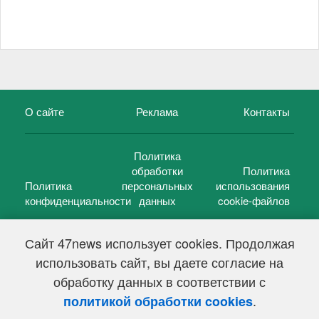
О сайте
Реклама
Контакты
Политика
обработки
Политика
Политика
персональных
использования
конфиденциальности
данных
cookie-файлов
Сайт 47news использует cookies. Продолжая
использовать сайт, вы даете согласие на
©
47 новостей (47 news)
2005 — 2026 г.
обработку данных в соответствии с
Свидетельство о регистрации СМИ Эл № ФС 77-39848, выдано
Федеральной службой по надзору в сфере связи,
.
политикой обработки cookies
информационных технологий и массовых коммуникаций