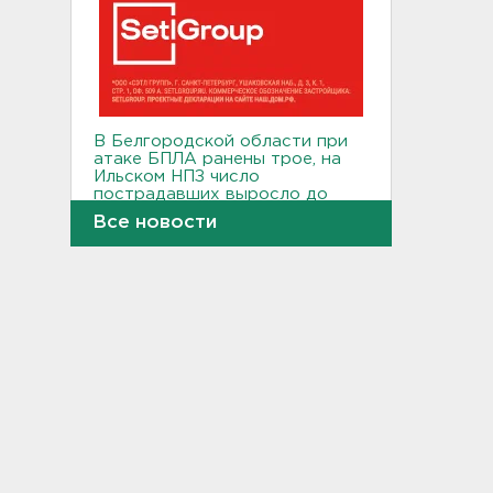
В Белгородской области при
атаке БПЛА ранены трое, на
Ильском НПЗ число
пострадавших выросло до
шести
Все новости
15:37
Мужчину с яхты у острова
Сескар эвакуировали
вертолетом
15:12
В Севастополе после атаки
БПЛА повреждены 15
многоквартирных домов и
автомобили
14:57