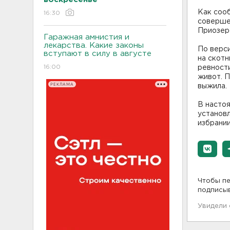
Как соо
16:30
соверше
Приозер
Гаражная амнистия и
лекарства. Какие законы
По верси
вступают в силу в августе
на скотн
16:00
ревност
живот. 
РЕКЛАМА
выжила.
В насто
установ
избрани
Чтобы пе
подписы
Увидели