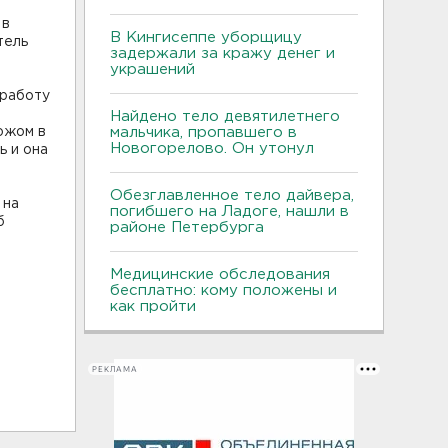
 в
В Кингисеппе уборщицу
тель
задержали за кражу денег и
украшений
 работу
Найдено тело девятилетнего
ожом в
мальчика, пропавшего в
Новогорелово. Он утонул
ь и она
Обезглавленное тело дайвера,
 на
погибшего на Ладоге, нашли в
б
районе Петербурга
Медицинские обследования
бесплатно: кому положены и
как пройти
РЕКЛАМА