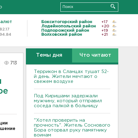
о
валют
Бокситогорский район
+17
Лодейнопольский район
+20
82.17
Подпорожский район
+19
94.84
Волховский район
+21
Темы дня
Что читают
713
Террикон в Сланцах тушат 52-
й день. Жители мечтают о
и
свежем воздухе
ре
Под Киришами задержали
мужчину, который отправил
соседа палкой в больницу
"Хотел проверить на
ции
прочность". Житель Соснового
ушение
Бора оторвал руку памятнику
воинам