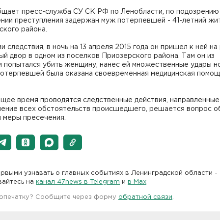
бщает пресс-служба СУ СК РФ по Ленобласти, по подозрению
нии преступления задержан муж потерпевшей - 41-летний жи
ского района.
и следствия, в ночь на 13 апреля 2015 года он пришел к ней на
ый двор в одном из поселков Приозерского района. Там он из
и попытался убить женщину, нанес ей множественные удары н
Потерпевшей была оказана своевременная медицинская помощ
ящее время проводятся следственные действия, направленные
ление всех обстоятельств происшедшего, решается вопрос о
и меры пресечения.
рвыми узнавать о главных событиях в Ленинградской области -
вайтесь на
канал 47news в Telegram
и
в Maх
 опечатку? Сообщите через форму
обратной связи
.