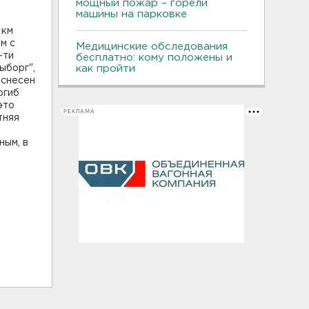
мощный пожар – горели
машины на парковке
 км
м с
Медицинские обследования
-ти
бесплатно: кому положены и
ыборг",
как пройти
 снесен
огиб
это
РЕКЛАМА
тняя
ным, в