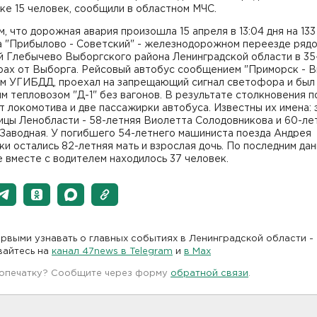
е 15 человек, сообщили в областном МЧС.
, что дорожная авария произошла 15 апреля в 13:04 дня на 133
а "Прибылово - Советский" - железнодорожном переезде рядо
й Глебычево Выборгского района Ленинградской области в 35
рах от Выборга. Рейсовый автобус сообщением "Приморск - В
ым УГИБДД, проехал на запрещающий сигнал светофора и был
м тепловозом "Д-1" без вагонов. В результате столкновения п
 локомотива и две пассажирки автобуса. Известны их имена: 
ицы Ленобласти - 58-летняя Виолетта Солодовникова и 60-ле
Заводная. У погибшего 54-летнего машиниста поезда Андрея
и остались 82-летняя мать и взрослая дочь. По последним дан
 вместе с водителем находилось 37 человек.
рвыми узнавать о главных событиях в Ленинградской области -
вайтесь на
канал 47news в Telegram
и
в Maх
 опечатку? Сообщите через форму
обратной связи
.