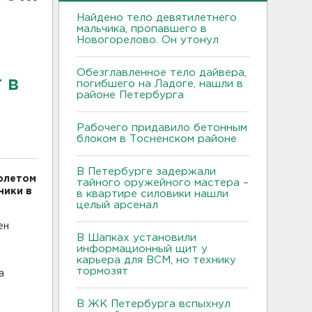
Найдено тело девятилетнего
мальчика, пропавшего в
Новогорелово. Он утонул
Обезглавленное тело дайвера,
 в
погибшего на Ладоге, нашли в
районе Петербурга
Рабочего придавило бетонным
блоком в Тосненском районе
В Петербурге задержали
олетом
тайного оружейного мастера –
ники в
в квартире силовики нашли
целый арсенал
ен
В Шапках установили
информационный щит у
карьера для ВСМ, но технику
тормозят
а
В ЖК Петербурга вспыхнул