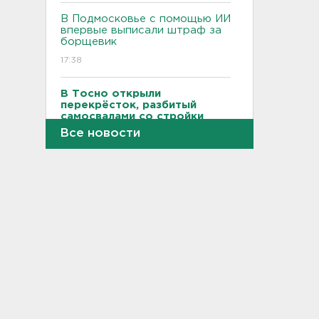
В Подмосковье с помощью ИИ
впервые выписали штраф за
борщевик
17:38
В Тосно открыли
перекрёсток, разбитый
самосвалами со стройки
ВСМ
Все новости
17:19
В вузы Петербурга по квоте
для участников СВО и их
детей поступили 3,4 тысячи
человек
16:57
Найдено тело
девятилетнего мальчика,
пропавшего в
Новогорелово. Он утонул
16:41