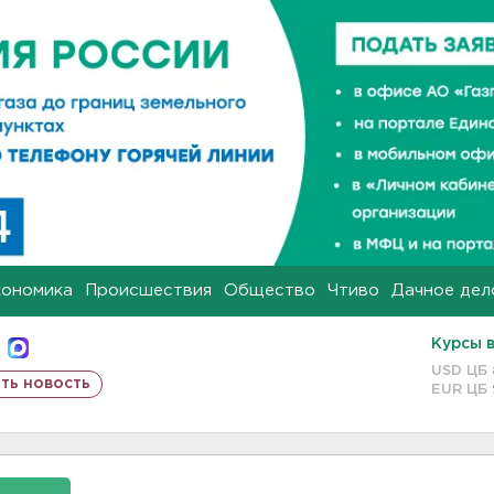
кономика
Происшествия
Общество
Чтиво
Дачное дел
Курсы 
USD ЦБ
ть новость
EUR ЦБ