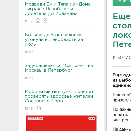
Проис
Медведи Бу и Тяпа из «Дома
тигра» в Ленобласти
долетели до Ирландии
Еще
19:17
сто
лок
Больше десятка человек
утонули в Ленобласти за
Пет
июль
18:58
12:30 17.
Задерживаются "Сапсаны" из
Москвы в Петербург
Еще одн
18:37
из Выбо
админис
Мобильный медпункт приедет
Как соо
проверять здоровье жителей
приземли
Соснового Бора
18:18
По данн
политрав
РЕКЛАМА
экстренн
На данны