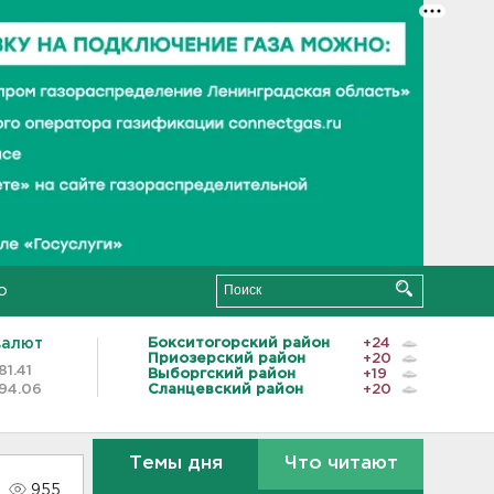
о
валют
Бокситогорский район
+24
Приозерский район
+20
81.41
Выборгский район
+19
94.06
Сланцевский район
+20
Темы дня
Что читают
955