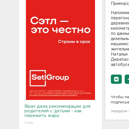
Приморск
Напомним
перегон
деревне
километ
по данн
дизельны
машинист
жительн
Наталья 
Дерепаск
автобусе
Чтобы пе
подписы
Врач дала рекомендации для
родителей с детьми - как
Увидели
пережить жару
17:59