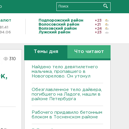
о
валют
Подпорожский район
+23
Волосовский район
+21
81.41
Волховский район
+24
94.06
Лужский район
+23
Темы дня
Что читают
310
Найдено тело девятилетнего
мальчика, пропавшего в
к,
Новогорелово. Он утонул
Обезглавленное тело дайвера,
погибшего на Ладоге, нашли в
районе Петербурга
Рабочего придавило бетонным
блоком в Тосненском районе