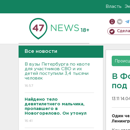
Власть
Э
18+
Сдела
Все новости
Проис
В вузы Петербурга по квоте
для участников СВО и их
детей поступили 3,4 тысячи
В Ф
человек
под
16:57
13:11 14.
Найдено тело
девятилетнего мальчика,
пропавшего в
Новогорелово. Он утонул
Один че
16:41
Ленингр