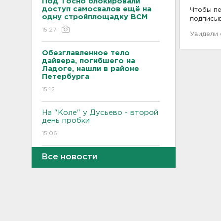
Под Тосно блокировали
доступ самосвалов ещё на
Чтобы пе
одну стройплощадку ВСМ
подписы
15:27
Увидели
Обезглавленное тело
дайвера, погибшего на
Ладоге, нашли в районе
Петербурга
15:12
На "Коле" у Дусьево - второй
день пробки
15:06
Все новости
В Петербурге переносят с
Московского вокзала еще
ряд электричек
15:00
Работника почты в Рябово
обвиняют в присвоении 400