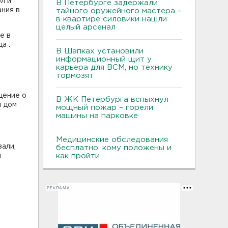
л и
В Петербурге задержали
ния в
тайного оружейного мастера –
в квартире силовики нашли
целый арсенал
е в
а .
В Шапках установили
информационный щит у
карьера для ВСМ, но технику
тормозят
щение о
В ЖК Петербурга вспыхнул
л дом
мощный пожар – горели
машины на парковке
Медицинские обследования
али,
бесплатно: кому положены и
л
как пройти
РЕКЛАМА