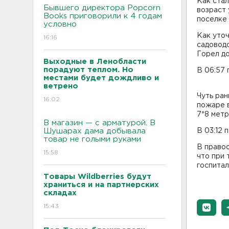
Как стал
Бывшего директора Popcorn
возраст
Books приговорили к 4 годам
поселке
условно
Как уточ
16:16
садоводс
Горел до
Выходные в Ленобласти
порадуют теплом. Но
В 06:57 
местами будет дождливо и
ветрено
Чуть ран
16:02
пожаре в
7*8 метр
В магазин — с арматурой. В
Шушарах дама добывала
В 03:12 
товар не голыми руками
В правоо
15:58
что при
госпитал
Товары Wildberries будут
храниться и на партнерских
складах
15:43