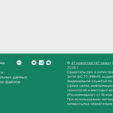
ма
©
47 новостей (47 news)
2026 г.
ти
Свидетельство о регистр
Эл № ФС 77-39848
, выда
льных данных
Федеральной службой по 
kie-файлов
сфере связи, информаци
технологий и массовых к
(Роскомнадзор) от
18 мая
При использовании матер
гиперссылка обязательна.