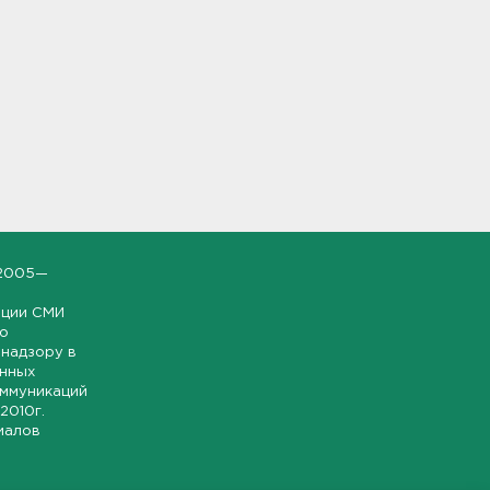
2005—
ации СМИ
но
надзору в
онных
оммуникаций
 2010г.
иалов