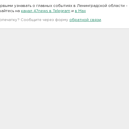
рвыми узнавать о главных событиях в Ленинградской области -
вайтесь на
канал 47news в Telegram
и
в Maх
 опечатку? Сообщите через форму
обратной связи
.