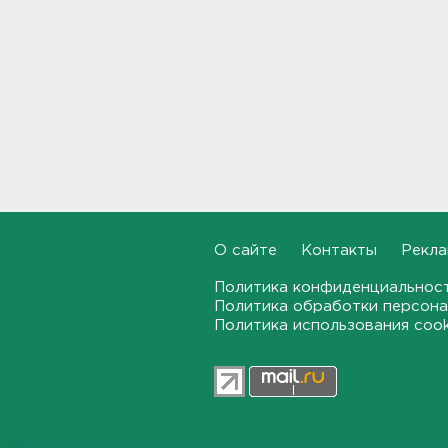
тысяч рублей
14:46
Верховный суд просят снять
партию "Яблоко" с выборов
14:31
Рабочего придавило
бетонным блоком в
Тосненском районе
14:25
О сайте
Контакты
Рекла
Дачников ждет реверс на
Политика конфиденциальнос
"Скандинавии"
Политика обработки персона
14:18
Политика использования coo
В Петербурге задержали
тайного оружейного мастера
– в квартире силовики нашли
целый арсенал
14:07