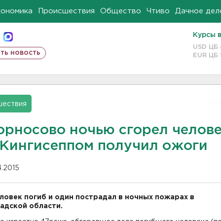
кономика
Происшествия
Общество
Чтиво
Дачное дел
Курсы 
USD ЦБ
ть новость
EUR ЦБ
шествия
орносово ночью сгорел челове
 Кингисеппом получил ожоги
04.2015
ловек погиб и один пострадал в ночных пожарах в
адской области.