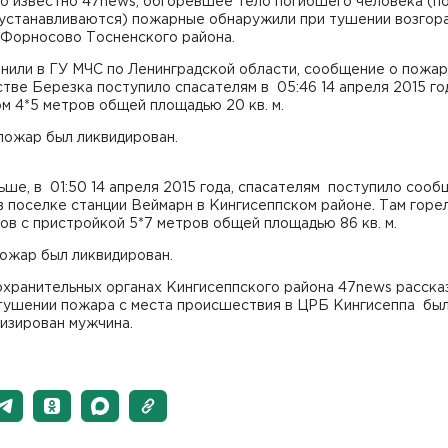
о известно 47news, обгоревшее тело погибшего человека (по
 устанавливаются) пожарные обнаружили при тушении возгора
 Форносово Тосненского района.
нили в ГУ МЧС по Ленинградской области, сообщение о пожар
тве Березка поступило спасателям в 05:46 14 апреля 2015 год
м 4*5 метров общей площадью 20 кв. м.
пожар был ликвидирован.
ьше, в 01:50 14 апреля 2015 года, спасателям поступило сооб
 поселке станции Веймарн в Кингисеппском районе. Там горе
ов с пристройкой 5*7 метров общей площадью 86 кв. м.
пожар был ликвидирован.
хранительных органах Кингисеппского района 47news рассказ
 тушении пожара с места происшествия в ЦРБ Кингисеппа бы
изирован мужчина.