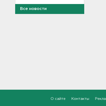
Все новости
Дом культуры в Вознесенье
реконструируют
21:34, 07.08.2026
Новые лекарства могут
включить в список жизненно
необходимых в России
20:56, 07.08.2026
Жители Ленобласти могут
воспользоваться 110
цифровыми сервисами в МАХ
20:35, 07.08.2026
Тройняшек выписали из
Ленинградского
перинатального центра
20:16, 07.08.2026
О сайте
Контакты
Рекла
Больше часа.