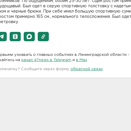
ленников. По ощущениям, обоим 25-30 лет. Один ростом прим
 худощавый. Был одет в серую спортивную толстовку с надеты
ом и черные брюки. При себе имел большую спортивную сумк
остом примерно 165 см., нормального телосложения. Был одет
ветровку.
рвыми узнавать о главных событиях в Ленинградской области -
вайтесь на
канал 47news в Telegram
и
в Maх
 опечатку? Сообщите через форму
обратной связи
.