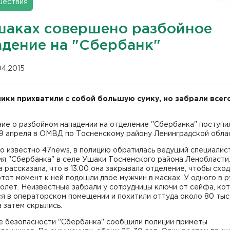
шествия
шаках совершено разбойное
адение на "Сбербанк"
04.2015
ики прихватили с собой большую сумку, но забрали всег
ие о разбойном нападении на отделение "Сбербанка" поступи
9 апреля в ОМВД по Тосненскому району Ленинградской обла
о известно 47news, в полицию обратилась ведущий специалис
ия "Сбербанка" в селе Ушаки Тосненского района Ленобласти
рассказала, что в 13:00 она закрывала отделение, чтобы сход
этот момент к ней подошли двое мужчин в масках. У одного в р
олет. Неизвестные забрали у сотрудницы ключи от сейфа, ко
я в операторском помещении и похитили оттуда около 80 тыс
а затем скрылись.
е безопасности "Сбербанка" сообщили полиции приметы