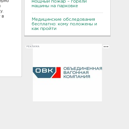
ерно
мощный пожар – горели
машины на парковке
м
у.
 в
Медицинские обследования
бесплатно: кому положены и
как пройти
РЕКЛАМА