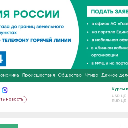
кономика
Происшествия
Общество
Чтиво
Дачное дел
Курсы 
USD ЦБ
ть новость
EUR ЦБ