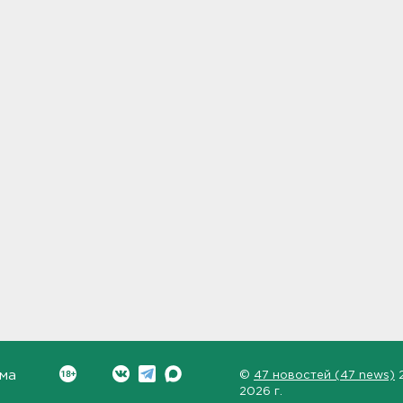
ма
©
47 новостей (47 news)
2026 г.