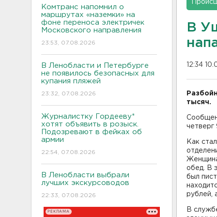
Проис
Комтранс напомнил о
маршрутах «наземки» на
фоне переноса электричек
В У
Московского направления
нап
23:53, 07.08.2026
12:34 10.
В Ленобласти и Петербурге
не появилось безопасных для
купания пляжей
Разбойн
23:32, 07.08.2026
тысяч.
Журналистку Гордееву*
Сообщен
хотят объявить в розыск.
четверг 
Подозревают в фейках об
армии
Как стал
отделен
22:54, 07.08.2026
Женщина 
обед. В 
В Ленобласти выбрали
был пист
лучших экскурсоводов
находитс
рублей, 
22:33, 07.08.2026
В служб
РЕКЛАМА