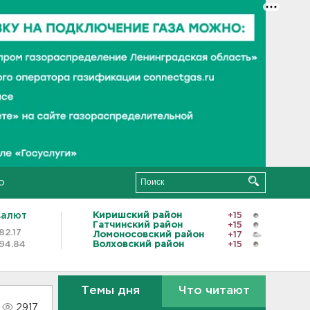
о
валют
Киришский район
+15
Гатчинский район
+15
82.17
Ломоносовский район
+17
94.84
Волховский район
+15
Темы дня
Что читают
2917