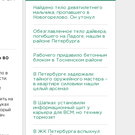
Найдено тело девятилетнего
мальчика, пропавшего в
Новогорелово. Он утонул
Обезглавленное тело дайвера,
погибшего на Ладоге, нашли в
районе Петербурга
Рабочего придавило бетонным
о 80
блоком в Тосненском районе
ло в
В Петербурге задержали
сти.
тайного оружейного мастера –
в квартире силовики нашли
т
целый арсенал
.
ить на
В Шапках установили
уках
информационный щит у
торый
карьера для ВСМ, но технику
яч
тормозят
В ЖК Петербурга вспыхнул