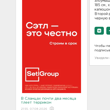
злоумыш
185 см.,
капюшон
Второй р
черную 
Чтобы пе
подписы
Увидели
В Сланцах почти два месяца
тлеет террикон
21:55, 07.08.2026