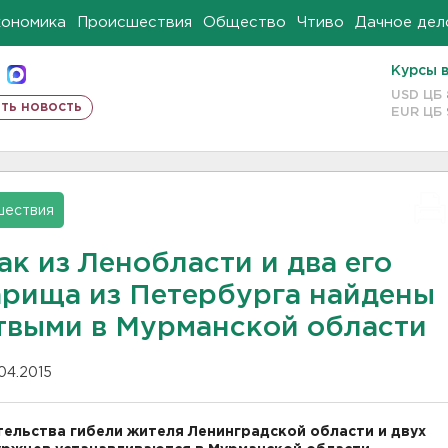
кономика
Происшествия
Общество
Чтиво
Дачное дел
Курсы 
USD ЦБ
ть новость
EUR ЦБ
шествия
к из Ленобласти и два его
арища из Петербурга найдены
твыми в Мурманской области
.04.2015
ельства гибели жителя Ленинградской области и двух