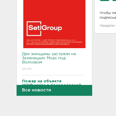
Чтобы пе
подписы
Увидели
Две женщины застряли на
Зеленецких Мхах под
Волховом
09:30
Пожар на объекте
Wildberries в Свердловской
области локализован -
Все новости
большую часть товара
спасли
09:14