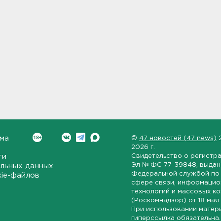
ма
©
47 новостей (47 news)
2026 г.
ти
Свидетельство о регистр
Эл № ФС 77-39848
, выда
льных данных
Федеральной службой по 
kie-файлов
сфере связи, информаци
технологий и массовых к
(Роскомнадзор) от
18 мая
При использовании матер
гиперссылка обязательна.