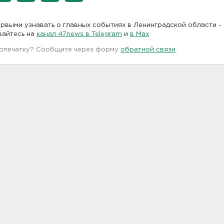
рвыми узнавать о главных событиях в Ленинградской области -
вайтесь на
канал 47news в Telegram
и
в Maх
 опечатку? Сообщите через форму
обратной связи
.