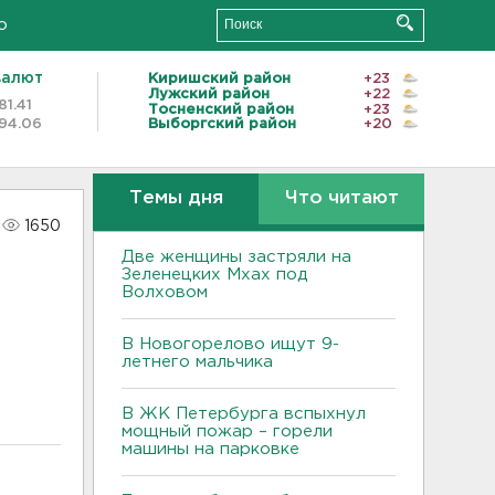
о
валют
Киришский район
+23
Лужский район
+22
81.41
Тосненский район
+23
94.06
Выборгский район
+20
Темы дня
Что читают
1650
Две женщины застряли на
Зеленецких Мхах под
Волховом
В Новогорелово ищут 9-
летнего мальчика
В ЖК Петербурга вспыхнул
мощный пожар – горели
машины на парковке