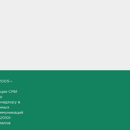
2005—
ации СМИ
но
надзору в
онных
оммуникаций
 2010г.
иалов