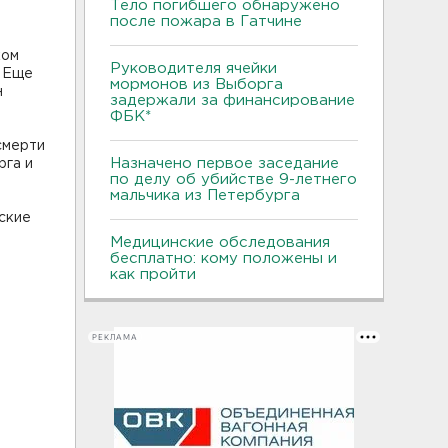
Тело погибшего обнаружено
после пожара в Гатчине
ком
Руководителя ячейки
. Еще
мормонов из Выборга
н
задержали за финансирование
ФБК*
смерти
Назначено первое заседание
рга и
по делу об убийстве 9-летнего
мальчика из Петербурга
ские
Медицинские обследования
бесплатно: кому положены и
как пройти
РЕКЛАМА