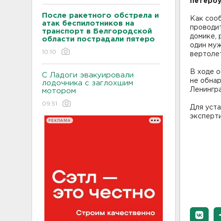
петербу
После ракетного обстрела и
Как соо
атак беспилотников на
проводи
транспорт в Белгородской
домике, 
области пострадали пятеро
один муж
10:10
вертолет
В ходе о
С Ладоги эвакуировали
не обна
лодочника с заглохшим
Ленинград
мотором
09:51
Для уст
эксперти
РЕКЛАМА