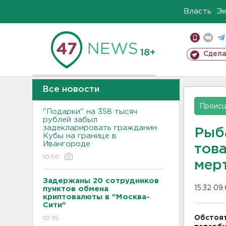
Власть
Э
18+
Сдела
Все новости
Проис
"Подарки" на 358 тысяч
рублей забыл
задекларировать гражданин
Рыба
Кубы на границе в
Ивангороде
тов
10:50
мер
Задержаны 20 сотрудников
15:32 09
пунктов обмена
криптовалюты в "Москва-
Сити"
Обстоят
10:35