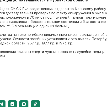
ржцев устанавливаются в Мурманской области.
бщает СУ СК РФ, следственным отделом по Кольскому району
тся доследственная проверка по факту обнаружения в рыбац
расположенном в 70 км от пос. Туманный, трупов трех мужчин
чина находился в бессознательном состоянии и был доставле
ом МЧС в реанимацию одной из больниц.
смотра на теле погибших видимых признаков насильственной 
ружено. Личности погибших установлены: это жители Петербу
ской области 1967 г.р., 1977 г.р. и 1973. г.р.
ановления причины смерти мужчин назначены судебно-медицин
зы.