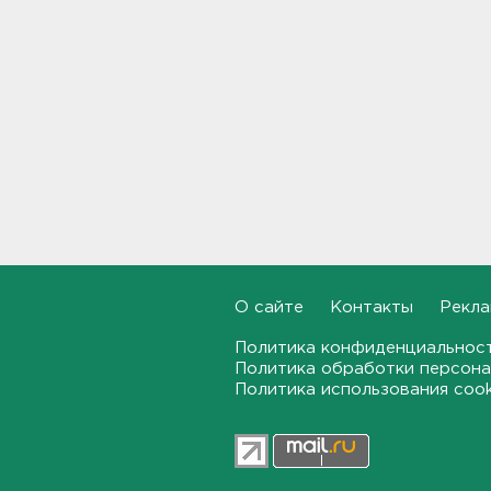
В Новогорелово ищут 9-
летнего мальчика
08:55
В ЖК Петербурга вспыхнул
мощный пожар – горели
машины на парковке
08:40
На территории школы в
Таиланде произошла
стрельба: есть жертвы и
пострадавшие
08:12
О сайте
Контакты
Рекла
Объект Wildberries
Политика конфиденциальнос
загорелся в Екатеринбурге
Политика обработки персона
Политика использования coo
07:43
От панической атаки до
сердца. На что указывает пот