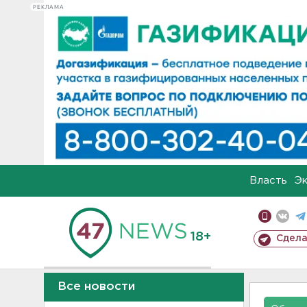
РЕКЛАМА
Власть
Э
18+
Сдела
Все новости