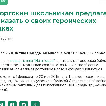
тво
оргским школьникам предлаг
казать о своих героических
дках
.03.2015
ге к 70-летию Победы объявлена акция "Военный альбо
бщает
медиа-группа "Наш город"
, центральная городская библ
предлагает школьникам создать страничку о своей семье.
твии альбом займет достойное место в фондах библиотеки.
оходит с 1 февраля по 20 мая 2015 года. Цель ее – создание а
о людях, принимавших участие в Великой Отечественной войн
ках войны, жителях и детях блокадного Ленинграда, труженика
йны).