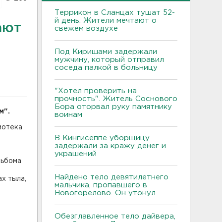
Террикон в Сланцах тушат 52-
й день. Жители мечтают о
ают
свежем воздухе
Под Киришами задержали
мужчину, который отправил
соседа палкой в больницу
"Хотел проверить на
прочность". Житель Соснового
Бора оторвал руку памятнику
м".
воинам
иотека
В Кингисеппе уборщицу
задержали за кражу денег и
украшений
льбома
е
Найдено тело девятилетнего
х тыла,
мальчика, пропавшего в
Новогорелово. Он утонул
Обезглавленное тело дайвера,