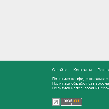
12:35
В Большой Ижоре с "Агатой
Кристи" отметят день
Ломоносовского района, в
Рощино - день поселка
12:05
Под Киришами задержали
мужчину, который отправил
соседа палкой в больницу
11:44
"Хотел проверить на
О сайте
Контакты
Рекла
прочность". Житель
Соснового Бора оторвал
Политика конфиденциальнос
руку памятнику воинам
Политика обработки персона
11:15
Политика использования coo
В Красном Селе избили
бригаду скорой помощи.
Агрессор задержан