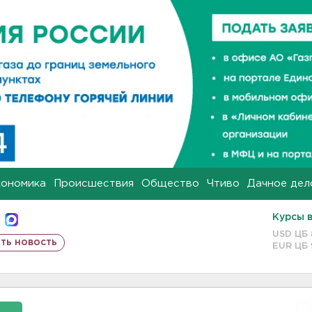
кономика
Происшествия
Общество
Чтиво
Дачное дел
Курсы 
USD ЦБ
ть новость
EUR ЦБ