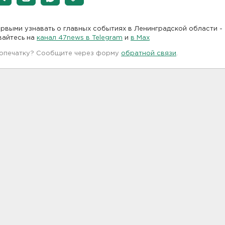
рвыми узнавать о главных событиях в Ленинградской области -
вайтесь на
канал 47news в Telegram
и
в Maх
 опечатку? Сообщите через форму
обратной связи
.