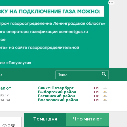
о
валют
Санкт-Петербург
+19
Выборгский район
+19
82.17
Гатчинский район
+18
94.84
Волосовский район
+19
Темы дня
Что читают
268