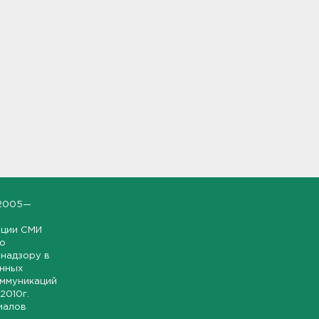
2005—
ации СМИ
но
надзору в
онных
оммуникаций
 2010г.
иалов