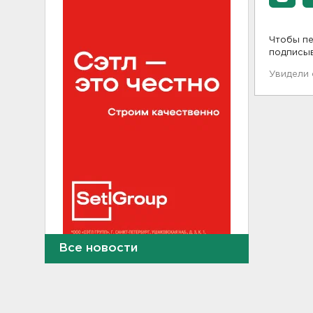
Чтобы пе
подписы
Увидели
Все новости
После пожара на складе
“Ленты” в Красном Бору в
магазинах сократился
ассортимент