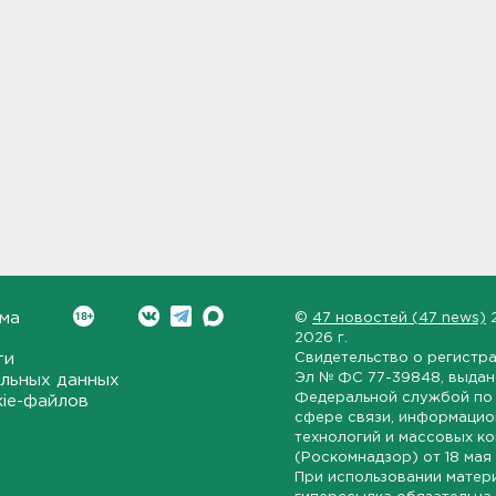
ма
©
47 новостей (47 news)
2026 г.
ти
Свидетельство о регистр
Эл № ФС 77-39848
, выда
льных данных
Федеральной службой по 
kie-файлов
сфере связи, информаци
технологий и массовых к
(Роскомнадзор) от
18 мая
При использовании матер