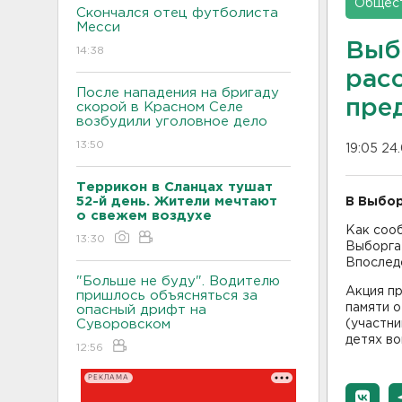
Общес
Скончался отец футболиста
Месси
Выб
14:38
расс
После нападения на бригаду
пре
скорой в Красном Селе
возбудили уголовное дело
13:50
19:05 24
Террикон в Сланцах тушат
52-й день. Жители мечтают
В Выбор
о свежем воздухе
Как соо
13:30
Выборга 
Впоследс
"Больше не буду". Водителю
Акция пр
пришлось объясняться за
памяти 
опасный дрифт на
Суворовском
(участни
детях во
12:56
РЕКЛАМА