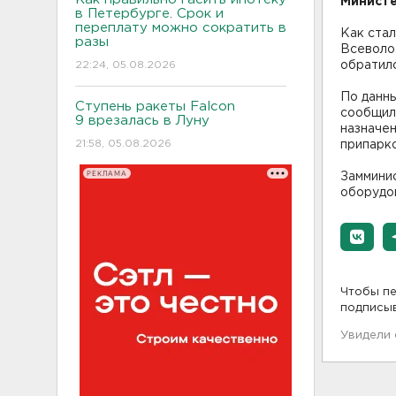
Министе
в Петербурге. Срок и
переплату можно сократить в
Как стал
разы
Всеволо
22:24, 05.08.2026
обратил
По данны
Ступень ракеты Falcon
сообщил
9 врезалась в Луну
назначе
21:58, 05.08.2026
припарко
РЕКЛАМА
Заммини
оборудов
Чтобы пе
подписы
Увидели