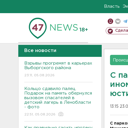
Власть
Э
18+
Сдела
Все новости
Проис
Взрывы прогремят в карьерах
Выборгского района
С п
23:11, 05.08.2026
ино
Кольцо сдавило палец.
юст
Подарок на память обернулся
вызовом спасателей в
детский лагерь в Ленобласти
13:15 23.
- фото
22:51, 05.08.2026
С парко
Как правильно гасить ипотеку