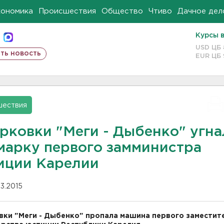
кономика
Происшествия
Общество
Чтиво
Дачное дел
Курсы 
USD ЦБ
ть новость
EUR ЦБ
шествия
арковки "Меги - Дыбенко" угн
марку первого замминистра
иции Карелии
03.2015
вки "Меги - Дыбенко" пропала машина первого заместит