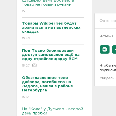
Шушарах дама добывала
товар не голыми руками
15:58
Фото: ор
Товары Wildberries будут
храниться и на партнерских
складах
47
news
15:43
Под Тосно блокировали
доступ самосвалов ещё на
одну стройплощадку ВСМ
15:27
Чтобы пе
подписы
Обезглавленное тело
Увидели
дайвера, погибшего на
Ладоге, нашли в районе
Петербурга
15:12
На "Коле" у Дусьево - второй
день пробки