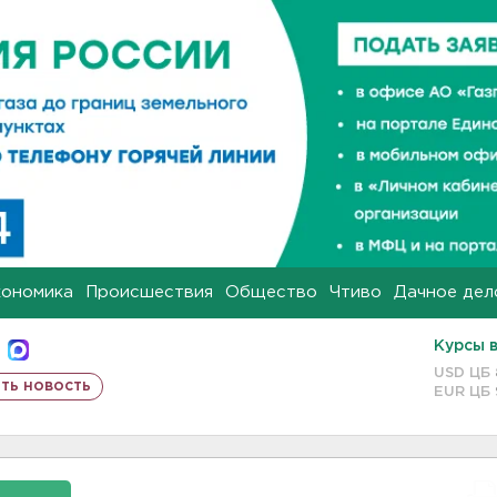
кономика
Происшествия
Общество
Чтиво
Дачное дел
Курсы 
USD ЦБ
ть новость
EUR ЦБ