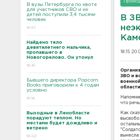
Проис
В вузы Петербурга по квоте
для участников СВО и их
детей поступили 3,4 тысячи
В З
человек
неэ
16:57
Кам
Найдено тело
девятилетнего мальчика,
18:15 20.
пропавшего в
Новогорелово. Он утонул
16:41
Организ
ЗВО и в
Бывшего директора Popcorn
военной
Books приговорили к 4 годам
области
условно
Напомним
16:16
что реч
Выходные в Ленобласти
Как ска
порадуют теплом. Но
высвобо
местами будет дождливо и
остальны
ветрено
"Солдат
вынесла 
16:02