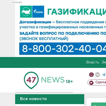
РЕКЛАМА
Власть
Э
18+
Сдела
Все новости