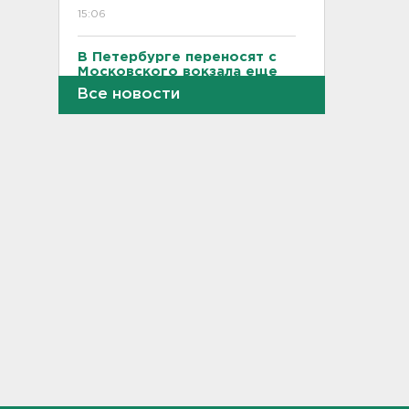
15:06
В Петербурге переносят с
Московского вокзала еще
ряд электричек
Все новости
15:00
Работника почты в Рябово
обвиняют в присвоении 400
тысяч рублей
14:46
Верховный суд просят снять
партию "Яблоко" с выборов
14:31
Рабочего придавило
бетонным блоком в
Тосненском районе
14:25