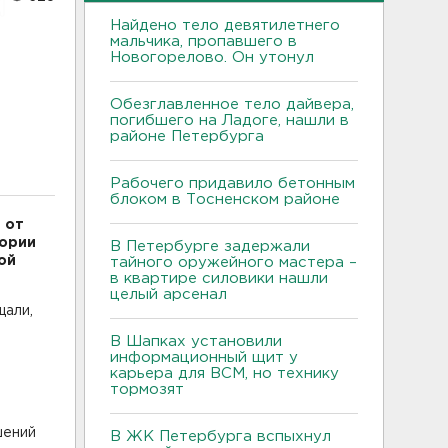
Найдено тело девятилетнего
мальчика, пропавшего в
Новогорелово. Он утонул
Обезглавленное тело дайвера,
погибшего на Ладоге, нашли в
районе Петербурга
Рабочего придавило бетонным
блоком в Тосненском районе
 от
тории
В Петербурге задержали
ой
тайного оружейного мастера –
в квартире силовики нашли
целый арсенал
щали,
В Шапках установили
информационный щит у
карьера для ВСМ, но технику
тормозят
шений
В ЖК Петербурга вспыхнул