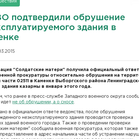
шествия
ВО подтвердили обрушение
ксплуатируемого здания в
енке
03.2015
ация "Солдатские матери" получила официальный ответ
оенной прокуратуры относительно обрушения на терри
 части 02511 в Каменке Выборгского района Ленинградск
 здания казармы в январе этого года.
, что ранее в пресс-службе Западного военного округа сооб
ь идет
не об обрушении, а о сносе
.
зано в официальном ответе ведомства, после обрушения
жденного неэксплуатируемого здания проводится проверка
х зданий военного городка. Также о проведении проверки
ским матерям" сообщила военная прокуратура, которая также
представление в адрес начальника части об устранении нару