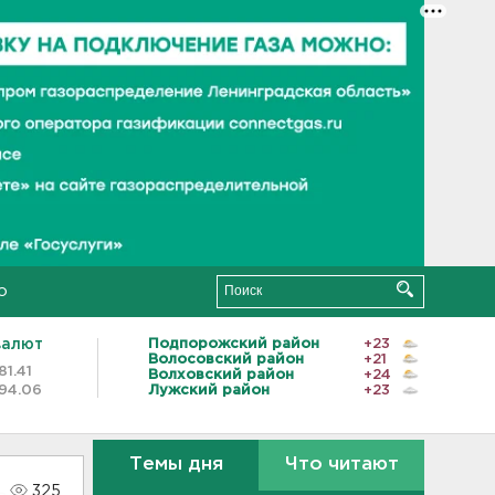
о
валют
Подпорожский район
+23
Волосовский район
+21
81.41
Волховский район
+24
94.06
Лужский район
+23
Темы дня
Что читают
325