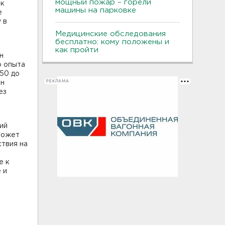
мощный пожар – горели
ак
машины на парковке
е
 в
Медицинские обследования
бесплатно: кому положены и
как пройти
н
о опыта
 50 до
РЕКЛАМА
ин
ез
ий
 может
ствия на
е к
 и