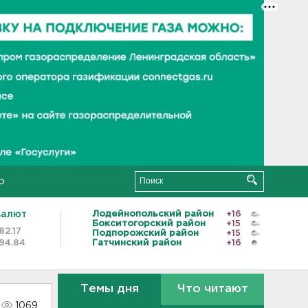
о
валют
Лодейнопольский район
+16
Бокситогорский район
+15
82.17
Подпорожский район
+15
94.84
Гатчинский район
+16
Темы дня
Что читают
1069