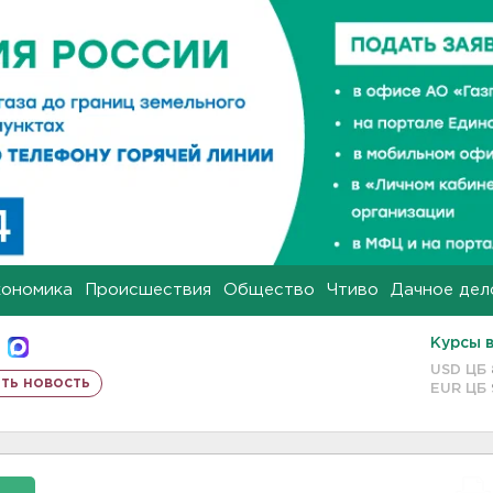
кономика
Происшествия
Общество
Чтиво
Дачное дел
Курсы 
USD ЦБ
ть новость
EUR ЦБ