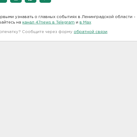
рвыми узнавать о главных событиях в Ленинградской области -
вайтесь на
канал 47news в Telegram
и
в Maх
 опечатку? Сообщите через форму
обратной связи
.