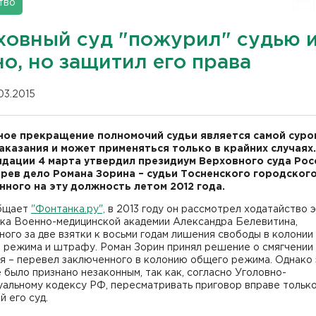
тво
ховный суд "пожурил" судью 
о, но защитил его права
.03.2015
ое прекращение полномочий судьи является самой суро
аказания и может применяться только в крайних случаях.
дации 4 марта утвердил президиум Верховного суда Рос
рев дело Романа Зорина – судьи Тосненского городского
нного на эту должность летом 2012 года.
бщает
"Фонтанка.ру",
в 2013 году он рассмотрел ходатайство э
ика Военно-медицинской академии Александра Белевитина,
ого за две взятки к восьми годам лишения свободы в колонии
о режима и штрафу. Роман Зорин принял решение о смягчении
я – перевел заключенного в колонию общего режима. Однако
было признано незаконным, так как, согласно Уголовно-
уальному кодексу РФ, пересматривать приговор вправе тольк
 его суд.