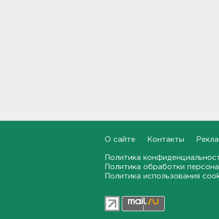
Задерживаются электрички
между Петербургом и
Ленобластью
19:57, 07.08.2026
В Гатчине два
спецтранспорта не поделили
дорогу
19:36, 07.08.2026
Медведи Бу и Тяпа из «Дома
тигра» в Ленобласти
долетели до Ирландии
19:17, 07.08.2026
О сайте
Контакты
Рекла
Политика конфиденциальнос
Больше десятка человек
Политика обработки персона
утонули в Ленобласти за
Политика использования coo
июль
18:58, 07.08.2026
Задерживаются "Сапсаны" из