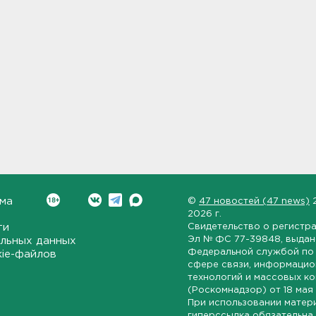
ма
©
47 новостей (47 news)
2026 г.
ти
Свидетельство о регистр
Эл № ФС 77-39848
, выда
льных данных
Федеральной службой по 
kie-файлов
сфере связи, информаци
технологий и массовых к
(Роскомнадзор) от
18 мая
При использовании матер
гиперссылка обязательна.