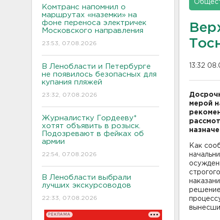
Общес
Комтранс напомнил о
маршрутах «наземки» на
фоне переноса электричек
Вер
Московского направления
Тосн
23:53, 07.08.2026
13:32 08
В Ленобласти и Петербурге
не появилось безопасных для
купания пляжей
Досрочн
23:32, 07.08.2026
мерой н
рекомен
Журналистку Гордееву*
рассмот
хотят объявить в розыск.
назначе
Подозревают в фейках об
армии
Как соо
22:54, 07.08.2026
начальн
осужденн
строгог
В Ленобласти выбрали
наказани
лучших экскурсоводов
решение 
22:33, 07.08.2026
процесс
вынесший
РЕКЛАМА