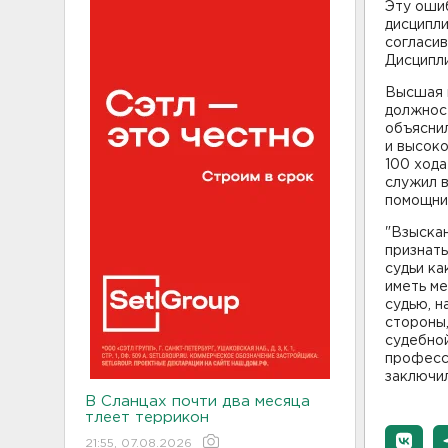
Эту оши
дисципли
согласив
Дисципл
Высшая и
должност
объясни
и высоко
100 ход
служил в
помощни
"Взыскан
признат
судьи ка
иметь ме
судью, 
стороны
судебной
професси
заключил
В Сланцах почти два месяца
тлеет террикон
21:55, 07.08.2026