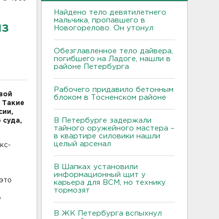
Найдено тело девятилетнего
мальчика, пропавшего в
из
Новогорелово. Он утонул
Обезглавленное тело дайвера,
погибшего на Ладоге, нашли в
районе Петербурга
Рабочего придавило бетонным
вой
блоком в Тосненском районе
 Такие
сии,
В Петербурге задержали
 суда,
тайного оружейного мастера –
в квартире силовики нашли
целый арсенал
кс-
В Шапках установили
информационный щит у
 это
карьера для ВСМ, но технику
тормозят
о
В ЖК Петербурга вспыхнул