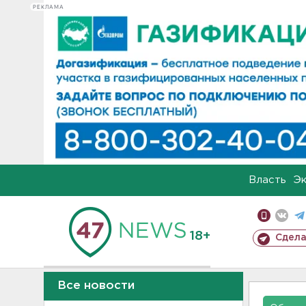
РЕКЛАМА
Власть
Э
18+
Сдела
Все новости