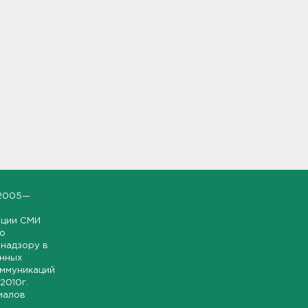
2005—
ации СМИ
но
надзору в
онных
оммуникаций
 2010г.
иалов