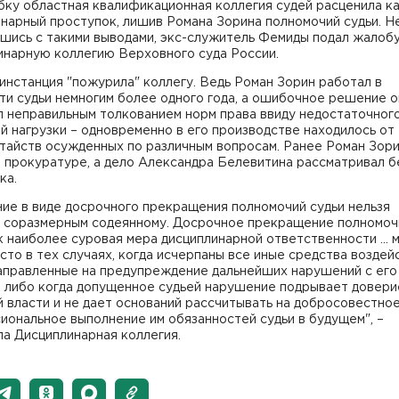
бку областная квалификационная коллегия судей расценила к
нарный проступок, лишив Романа Зорина полномочий судьи. Н
шись с такими выводами, экс-служитель Фемиды подал жалобу
инарную коллегию Верховного суда России.
нстанция "пожурила" коллегу. Ведь Роман Зорин работал в
и судьи немногим более одного года, а ошибочное решение о
л неправильным толкованием норм права ввиду недостаточног
й нагрузки – одновременно в его производстве находилось от
атайств осужденных по различным вопросам. Ранее Роман Зор
 прокуратуре, а дело Александра Белевитина рассматривал б
ка.
ие в виде досрочного прекращения полномочий судьи нельзя
ь соразмерным содеянному. Досрочное прекращение полномоч
к наиболее суровая мера дисциплинарной ответственности ...
сто в тех случаях, когда исчерпаны все иные средства воздей
направленные на предупреждение дальнейших нарушений с его
, либо когда допущенное судьей нарушение подрывает довери
 власти и не дает оснований рассчитывать на добросовестное
ональное выполнение им обязанностей судьи в будущем", –
а Дисциплинарная коллегия.