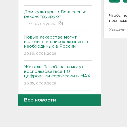
Дом культуры в Вознесенье
Чтобы пе
реконструируют
подписы
21:34, 07.08.2026
Увидели
Новые лекарства могут
включить в список жизненно
необходимых в России
20:56, 07.08.2026
Жители Ленобласти могут
воспользоваться 110
цифровыми сервисами в МАХ
20:35, 07.08.2026
Тройняшек выписали из
Все новости
Ленинградского
перинатального центра
20:16, 07.08.2026
Больше часа.