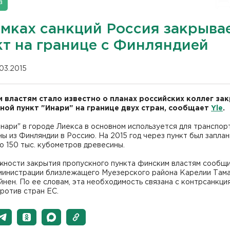
а
амках санкций Россия закрыва
кт на границе с Финляндией
.03.2015
 властям стало известно о планах российских коллег за
ной пункт "Инари" на границе двух стран, сообщает
Yle
.
нари" в городе Лиекса в основном используется для транспор
ы из Финляндии в Россию. На 2015 год через пункт был запла
о 150 тыс. кубометров древесины.
жности закрытия пропускного пункта финским властям сообщ
дминистрации близлежащего Муезерского района Карелии Там
нен. По ее словам, эта необходимость связана с контрсанкци
ротив стран ЕС.