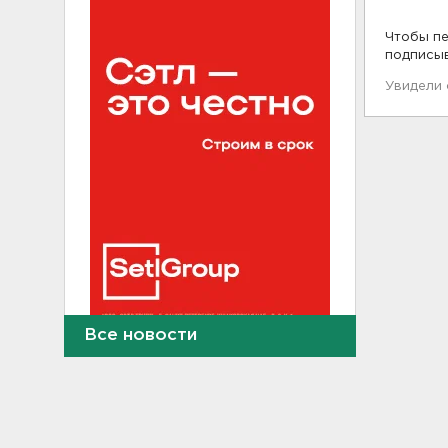
Чтобы пе
подписы
Увидели
Все новости
Староладожскую крепость
реставрируют. Как
собираются достроить
Тайничную башню
22:30, 06.08.2026