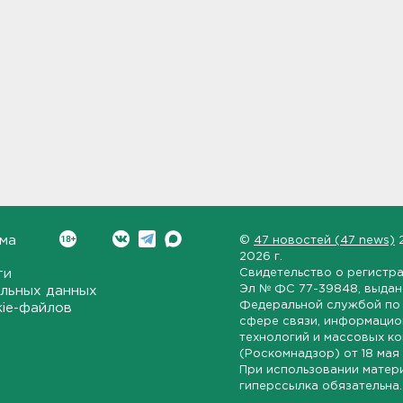
ма
©
47 новостей (47 news)
2026 г.
ти
Свидетельство о регистр
Эл № ФС 77-39848
, выда
льных данных
Федеральной службой по 
kie-файлов
сфере связи, информаци
технологий и массовых к
(Роскомнадзор) от
18 мая
При использовании матер
гиперссылка обязательна.