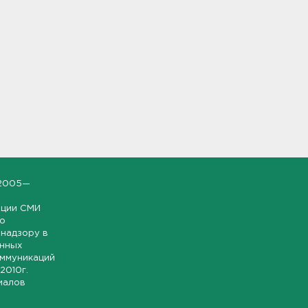
2005—
ации СМИ
но
надзору в
онных
оммуникаций
 2010г.
иалов