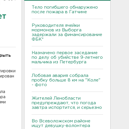
Тело погибшего обнаружено
после пожара в Гатчине
ет
Руководителя ячейки
мормонов из Выборга
задержали за финансирование
ФБК*
Назначено первое заседание
крыть
по делу об убийстве 9-летнего
мальчика из Петербурга
тировки
Лобовая авария собрала
нирован
пробку больше 8 км на "Коле"
- фото
ила
ара
Жителей Ленобласти
ями
предупреждают, что погода
завтра испортится, и серьезно
Во Всеволожском районе
ищут девушку-волонтера