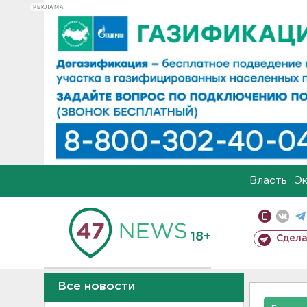
РЕКЛАМА
Власть
Э
18+
Сдела
Все новости