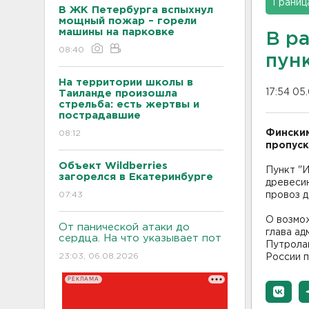
Границ
В ЖК Петербурга вспыхнул
мощный пожар – горели
машины на парковке
В р
08:40
пун
На территории школы в
17:54 05
Таиланде произошла
стрельба: есть жертвы и
пострадавшие
Финским
08:12
пропуск
Объект Wildberries
Пункт "И
загорелся в Екатеринбурге
древесин
07:43
провоз д
О возмо
От панической атаки до
глава а
сердца. На что указывает пот
Путролай
23:03, 06.08.2026
России п
РЕКЛАМА