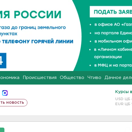
кономика
Происшествия
Общество
Чтиво
Дачное дел
Курсы 
USD ЦБ
ть новость
EUR ЦБ