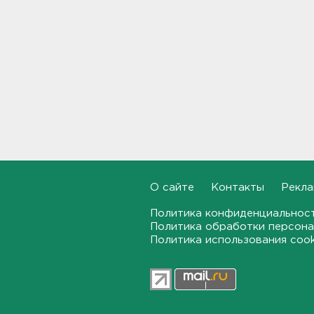
Мошенники меняют
общественные USB-зарядки.
Как уберечься от кражи
данных
22:02, 06.08.2026
От Wildberries — со справкой.
Как предпринимателям
подтвердить ущерб от атак
на склады
21:37, 06.08.2026
О сайте
Контакты
Рекла
Тело погибшего
обнаружено после пожара в
Политика конфиденциальнос
Гатчине
Политика обработки персона
Политика использования coo
21:12, 06.08.2026
В Госдуму внесут
законопроект об отмене ЕГЭ
в России
21:02, 06.08.2026