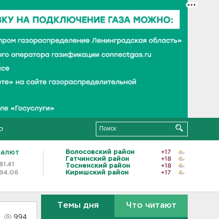
о
валют
Волосовский район
+17
Гатчинский район
+18
81.41
Тосненский район
+18
94.06
Киришский район
+17
Темы дня
Что читают
994