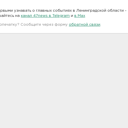
рвыми узнавать о главных событиях в Ленинградской области -
вайтесь на
канал 47news в Telegram
и
в Maх
 опечатку? Сообщите через форму
обратной связи
.