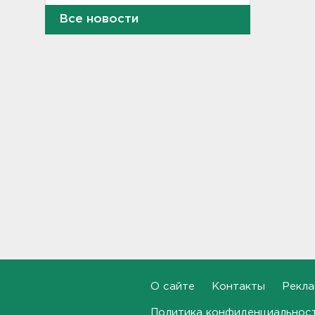
Все новости
Дело табак. В Петербурге
прикрыли торговлю
нелегальным товаром
11:07
"Подарки" на 358 тысяч
рублей забыл
задекларировать гражданин
Кубы на границе в
Ивангороде
10:50
Задержаны 20 сотрудников
пунктов обмена
криптовалюты в "Москва-
Сити"
10:35
После ракетного обстрела и
О сайте
Контакты
Рекла
атак беспилотников на
транспорт в Белгородской
Политика конфиденциальнос