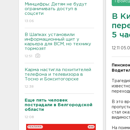
Проис
Минцифры: Детям не будут
ограничивать доступ в
соцсети
В К
13:06
пер
5 ча
В Шапках установили
информационный щит у
карьера для ВСМ, но технику
12:11 05.
тормозят
12:51
Пенсион
Карма настигла похитителей
Водител
телефона и телевизора в
Тосно и Бокситогорске
Трагедия
известн
12:38
переход
Еще пять человек
В это вр
пострадали в Белгородской
пропусти
области
стал ока
12:08
видимост
РЕКЛАМА
На поимк