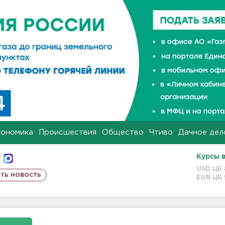
кономика
Происшествия
Общество
Чтиво
Дачное дел
Курсы 
USD ЦБ
ть новость
EUR ЦБ