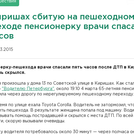
шествия
иришах сбитую на пешеходно
еходе пенсионерку врачи спас
сов
03.2015
ерку-пешехода врачи спасали пять часов после ДТП в К
ь скрылся.
 произошла у дома 13 по Советской улице в Киришах. Как ста
о
"Водителю Петербурга"
, около 19:10 4 марта 65-летняя пенс
ила через дорогу по нерегулируемому пешеходному переходу.
емя по улице ехала Toyota Corolla. Водитель не затормозил, ч
ть пешехода. В результате женщина попала под машину. Води
зывать помощь пострадавшей и скрылся с места ДТП. По всей
и, скорую вызывали очевидцы.
у водителя потребовалось около 30 минут — через полчаса о