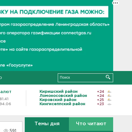
о
валют
Киришский район
+24
Ломоносовский район
+24
81.41
Кировский район
+25
94.06
Кингисеппский район
+23
Темы дня
Что читают
591