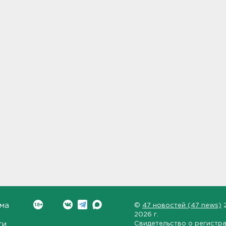
ма
©
47 новостей (47 news)
2026 г.
ти
Свидетельство о регистр