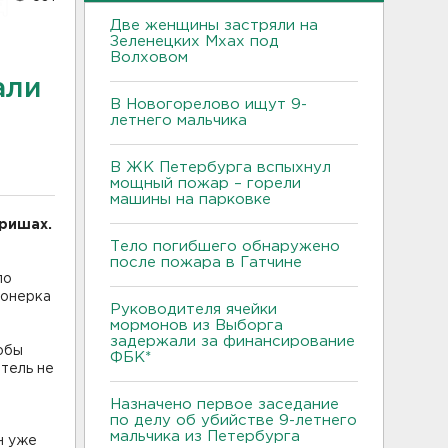
Две женщины застряли на
Зеленецких Мхах под
м
Волховом
али
В Новогорелово ищут 9-
летнего мальчика
В ЖК Петербурга вспыхнул
мощный пожар – горели
машины на парковке
иришах.
Тело погибшего обнаружено
после пожара в Гатчине
ло
ионерка
Руководителя ячейки
мормонов из Выборга
задержали за финансирование
тобы
ФБК*
тель не
Назначено первое заседание
по делу об убийстве 9-летнего
мальчика из Петербурга
н уже