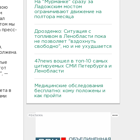
На "Мурманке" сразу за
Ладожским мостом
свою
ограничивают движение на
м
полтора месяца
ал
етом мы
 пресс-
Дрозденко: Ситуация с
топливом в Ленобласти пока
не позволяет "вздохнуть
свободно", но и не ухудшается
,
должена.
47news вошел в топ-10 самых
тые
цитируемых СМИ Петербурга и
тот
Ленобласти
", —
Медицинские обследования
ета в
бесплатно: кому положены и
как пройти
ами
РЕКЛАМА