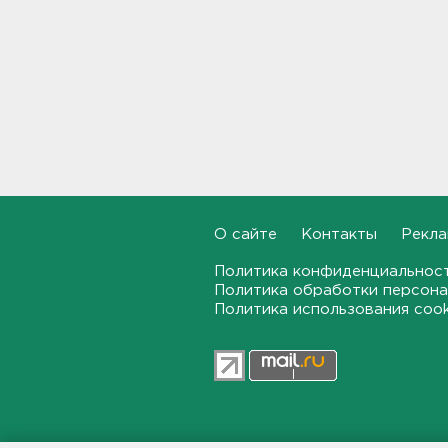
В Росстате рассказали, как
за неделю изменились цены
на бензин в Ленобласти и
других регионах
20:32, 05.08.2026
В Ленобласти маломерное
судно наехало на матрас с
детьми
20:13, 05.08.2026
О сайте
Контакты
Рекла
Почему пробелы в памяти —
это не всегда плохо,
раскрыла психолог
Политика конфиденциальнос
Политика обработки персона
19:54, 05.08.2026
Политика использования coo
Обезглавленное тело
дайвера продолжают искать
в Ладоге
19:35, 05.08.2026
В Сибири нашли экипаж