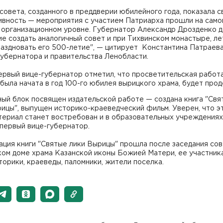
совета, созданного в преддверии юбилейного года, показала 
вность — мероприятия с участием Патриарха прошли на само
 организационном уровне. Губернатор Александр Дрозденко д
е создать аналогичный совет и при Тихвинском монастыре, л
аздновать его 500-летие", — цитирует Константина Патраева
убернатора и правительства Ленобласти.
рвый вице-губернатор отметил, что просветительская работа
была начата в год 100-го юбилея вырицкого храма, будет про
ый блок посвящен издательской работе — создана книга "Свя
ицы", выпущен историко-краеведческий фильм. Уверен, что э
териал станет востребован и в образовательных учреждениях
первый вице-губернатор.
ция книги "Святые лики Вырицы" прошла после заседания сов
ком доме храма Казанской иконы Божией Матери, ее участник
торики, краеведы, паломники, жители поселка.