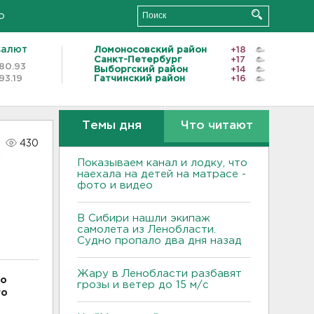
о
валют
Ломоносовский район
+18
Санкт-Петербург
+17
80.93
Выборгский район
+14
93.19
Гатчинский район
+16
Темы дня
Что читают
430
Показываем канал и лодку, что
наехала на детей на матрасе -
фото и видео
В Сибири нашли экипаж
самолета из Ленобласти.
Судно пропало два дня назад
Жару в Ленобласти разбавят
го
грозы и ветер до 15 м/с
го