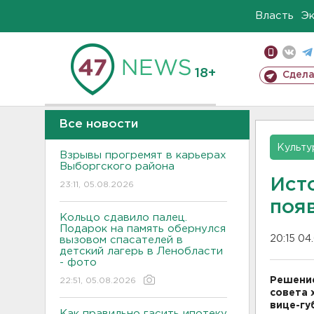
Власть
Э
18+
Сдела
Все новости
Культу
Взрывы прогремят в карьерах
Выборгского района
Ист
23:11, 05.08.2026
поя
Кольцо сдавило палец.
Подарок на память обернулся
20:15 04
вызовом спасателей в
детский лагерь в Ленобласти
- фото
Решение
22:51, 05.08.2026
совета 
вице-гу
Как правильно гасить ипотеку