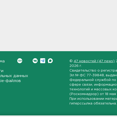
ма
©
47 новостей (47 news)
2026 г.
ти
Свидетельство о регистр
Эл № ФС 77-39848
, выда
льных данных
Федеральной службой по 
kie-файлов
сфере связи, информаци
технологий и массовых к
(Роскомнадзор) от
18 мая
При использовании матер
гиперссылка обязательна.