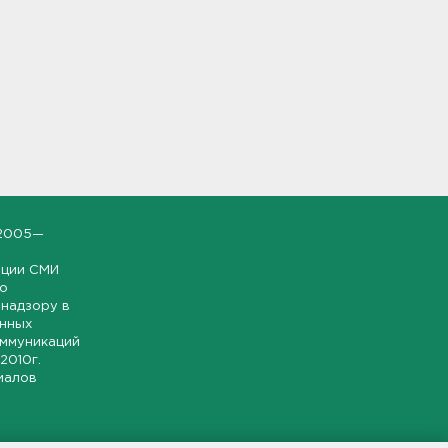
2005—
ации СМИ
но
надзору в
онных
оммуникаций
 2010г.
иалов