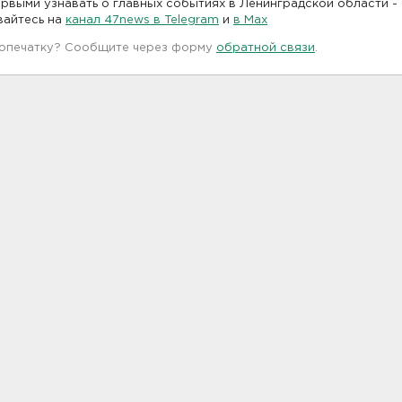
рвыми узнавать о главных событиях в Ленинградской области -
вайтесь на
канал 47news в Telegram
и
в Maх
 опечатку? Сообщите через форму
обратной связи
.