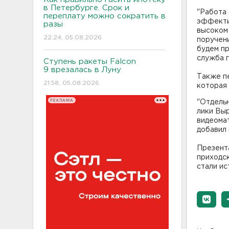
в Петербурге. Срок и
"Работа 
переплату можно сократить в
эффекти
разы
высоком
22:24, 05.08.2026
поручени
будем пр
служба г
Ступень ракеты Falcon
9 врезалась в Луну
Также пе
21:58, 05.08.2026
которая 
РЕКЛАМА
"Отдельн
лики Выр
видеома
добавил 
Презента
приходс
стали ис