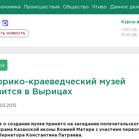
кономика
Происшествия
Общество
Чтиво
Дачное дел
Курсы 
USD ЦБ
ть новость
EUR ЦБ
ра
орико-краеведческий музей
вится в Вырицах
.03.2015
 о создании музея принято на заседании попечительско
храма Казанской иконы Божией Матери с участием перво
бернатора Константина Патраева.