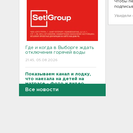
Чтобы пе
подписы
Увидели
Где и когда в Выборге ждать
отключения горячей воды
21:45, 05.08.2026
Показываем канал и лодку,
что наехала на детей на
матрасе - фото и видео
Все новости
21:14, 05.08.2026
Не путать с черникой.
Ядовитый вороний глаз
созрел в лесах Ленобласти
20:55, 05.08.2026