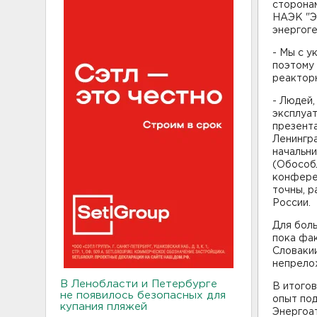
сторона
НАЭК "Э
энергог
- Мы с у
поэтому 
реактор
- Людей,
эксплуат
презента
Ленингра
начальни
(Обособ
конфере
точны, р
России.
Для бол
пока фак
Словакии
непрело
В Ленобласти и Петербурге
В итогов
не появилось безопасных для
опыт под
купания пляжей
Энергоат