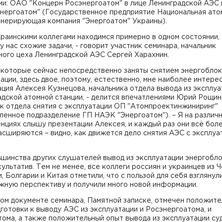
ми: ОАО "Концерн Росэнергоатом" в лице Ленинградской АЭС 
нергоатом" (Государственное предприятие Национальная ато
енерирующая компания "Энергоатом" Украины).
краинскими коллегами находимся примерно в одном состоянии,
у нас схожие задачи, - говорит участник семинара, начальник
ного цеха Ленинградской АЭС Сергей Харахнин.
 которые сейчас непосредственно заняты снятием энергоблок
ации, здесь двое, поэтому, естественно, мне наиболее интере
ция Алексея Кузнецова, начальника отдела вывода из эксплуа
дской атомной станции, - делится впечатлениями Юрий Рощин
к отдела снятия с эксплуатации ОП "Атомпроектинжиниринг"
ленное подразделение ГП НАЭК "Энергоатом"). – Я на различ
нциях слышу презентации Алексея, и каждый раз они всё бол
асширяются – видно, как движется дело снятия АЭС с эксплуа
ьшинства других слушателей вывод из эксплуатации энергобл
ультатив. Тем не менее, все коллеги россиян и украинцев из Ч
, Болгарии и Китая отметили, что с пользой для себя взглянули
жную перспективу и получили много новой информации.
ом документе семинара, Памятной записке, отмечен положит
готовки к выводу АЭС из эксплуатации и Росэнергоатома, и
ома, а также положительный опыт вывода из эксплуатации су