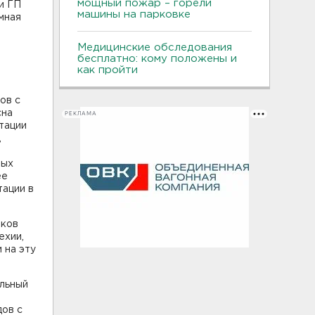
мощный пожар – горели
и ГП
машины на парковке
мная
Медицинские обследования
бесплатно: кому положены и
как пройти
ов с
сна
РЕКЛАМА
тации
,
ных
ее
тации в
оков
ехии,
 на эту
ельный
дов с