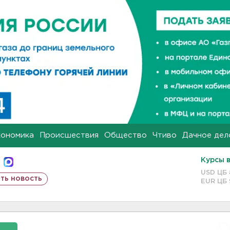
кономика
Происшествия
Общество
Чтиво
Дачное дел
Курсы 
USD ЦБ
ть новость
EUR ЦБ