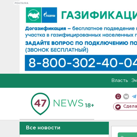
РЕКЛАМА
Власть
Э
18+
Сдела
Все новости