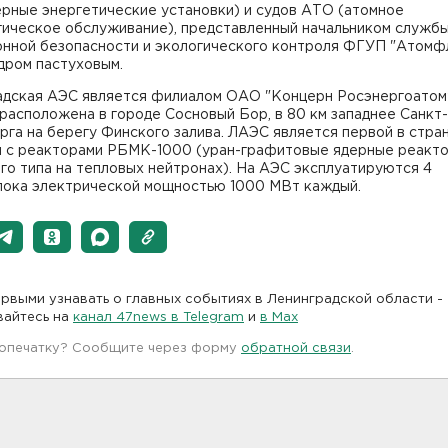
ерные энергетические установки) и судов АТО (атомное
гическое обслуживание), представленный начальником служб
онной безопасности и экологического контроля ФГУП "Атомф
дром пастуховым.
адская АЭС является филиалом ОАО "Концерн Росэнергоатом"
расположена в городе Сосновый Бор, в 80 км западнее Санкт-
га на берегу Финского залива. ЛАЭС является первой в стра
й с реакторами РБМК-1000 (уран-графитовые ядерные реакт
го типа на тепловых нейтронах). На АЭС эксплуатируются 4
лока электрической мощностью 1000 МВт каждый.
рвыми узнавать о главных событиях в Ленинградской области -
вайтесь на
канал 47news в Telegram
и
в Maх
 опечатку? Сообщите через форму
обратной связи
.