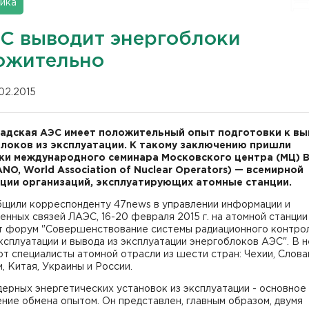
ика
С выводит энергоблоки
ожительно
.02.2015
адская АЭС имеет положительный опыт подготовки к вы
локов из эксплуатации. К такому заключению пришли
ки международного семинара Московского центра (МЦ) 
NO, World Association of Nuclear Operators) — всемирной
ции организаций, эксплуатирующих атомные станции.
бщили корреспонденту 47news в управлении информации и
нных связей ЛАЭС, 16-20 февраля 2015 г. на атомной станции
т форум "Совершенствование системы радиационного контрол
ксплуатации и вывода из эксплуатации энергоблоков АЭС". В 
т специалисты атомной отрасли из шести стран: Чехии, Слова
, Китая, Украины и России.
ерных энергетических установок из эксплуатации - основное
ние обмена опытом. Он представлен, главным образом, двумя