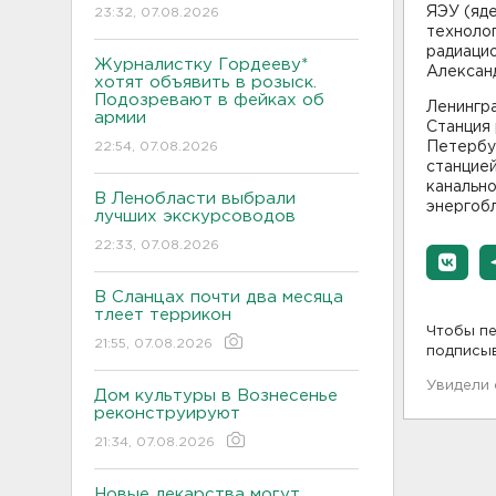
ЯЭУ (яд
23:32, 07.08.2026
техноло
радиаци
Журналистку Гордееву*
Алексан
хотят объявить в розыск.
Подозревают в фейках об
Ленингр
армии
Станция 
22:54, 07.08.2026
Петербур
станцие
канально
В Ленобласти выбрали
энергоб
лучших экскурсоводов
22:33, 07.08.2026
В Сланцах почти два месяца
тлеет террикон
Чтобы пе
21:55, 07.08.2026
подписы
Увидели
Дом культуры в Вознесенье
реконструируют
21:34, 07.08.2026
Новые лекарства могут