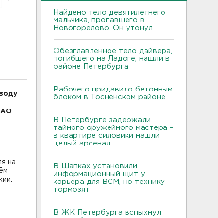
Найдено тело девятилетнего
мальчика, пропавшего в
Новогорелово. Он утонул
Обезглавленное тело дайвера,
погибшего на Ладоге, нашли в
районе Петербурга
Рабочего придавило бетонным
воду
блоком в Тосненском районе
ВАО
В Петербурге задержали
тайного оружейного мастера –
в квартире силовики нашли
целый арсенал
я на
В Шапках установили
нём
информационный щит у
кии,
карьера для ВСМ, но технику
тормозят
В ЖК Петербурга вспыхнул