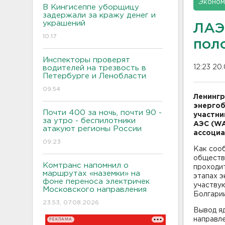
Эконом
В Кингисеппе уборщицу
задержали за кражу денег и
украшений
ЛАЭ
10:17
пол
Инспекторы проверят
12:23 20
водителей на трезвость в
Петербурге и Ленобласти
09:54
Ленингр
энергоб
Почти 400 за ночь, почти 90 -
участни
за утро - беспилотники
АЭС (WA
атакуют регионы России
ассоциа
09:23
Как соо
обществе
Комтранс напомнил о
проходи
маршрутах «наземки» на
этапах э
фоне переноса электричек
участвую
Московского направления
Болгарии
23:53, 07.08.2026
Вывод яд
направле
РЕКЛАМА