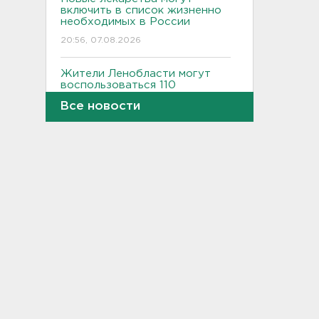
включить в список жизненно
необходимых в России
20:56, 07.08.2026
Жители Ленобласти могут
воспользоваться 110
цифровыми сервисами в МАХ
Все новости
20:35, 07.08.2026
Тройняшек выписали из
Ленинградского
перинатального центра
20:16, 07.08.2026
Больше часа.
Задерживаются электрички
между Петербургом и
Ленобластью
19:57, 07.08.2026
В Гатчине два