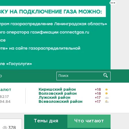
о
валют
Киришский район
+18
Волховский район
+18
82.17
Лужский район
+17
94.84
Всеволожский район
+17
Темы дня
Что читают
378