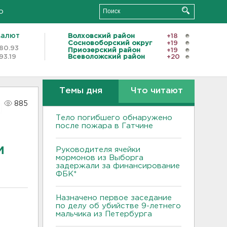
о
валют
Волховский район
+18
Сосновоборский округ
+19
80.93
Приозерский район
+19
93.19
Всеволожский район
+20
Темы дня
Что читают
885
Тело погибшего обнаружено
после пожара в Гатчине
м
Руководителя ячейки
мормонов из Выборга
задержали за финансирование
ФБК*
Назначено первое заседание
по делу об убийстве 9-летнего
мальчика из Петербурга