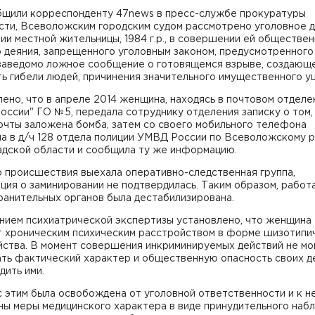
бщили корреспонденту 47news в пресс-службе прокуратуры
сти, Всеволожским городским судом рассмотрено уголовное д
и местной жительницы, 1984 г.р., в совершении ей обществен
 деяния, запрещенного уголовным законом, предусмотренного 
заведомо ложное сообщение о готовящемся взрыве, создающ
ь гибели людей, причинения значительного имущественного у
ено, что в апреле 2014 женщина, находясь в почтовом отделе
оссии" ГО №5, передала сотруднику отделения записку о том, 
очты заложена бомба, затем со своего мобильного телефона
ла в д/ч 128 отдела полиции УМВД России по Всеволожскому 
адской области и сообщила ту же информацию.
о происшествия выехала оперативно-следственная группа,
ия о заминировании не подтвердилась. Таким образом, работ
ранительных органов была дестабилизирована.
нием психиатрической экспертизы установлено, что женщина
т хроническим психическим расстройством в форме шизотипи
йства. В момент совершения инкриминируемых действий не мо
ать фактический характер и общественную опасность своих д
дить ими.
с этим была освобождена от уголовной ответственности и к н
ны меры медицинского характера в виде принудительного наб