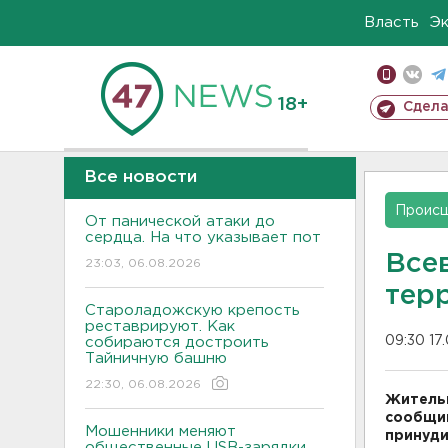
Власть
Э
18+
Сдела
Все новости
Проис
От панической атаки до
сердца. На что указывает пот
Все
23:03, 06.08.2026
тер
Староладожскую крепость
реставрируют. Как
09:30 17
собираются достроить
Тайничную башню
22:30, 06.08.2026
Жительн
сообщив
Мошенники меняют
принуди
общественные USB-зарядки.