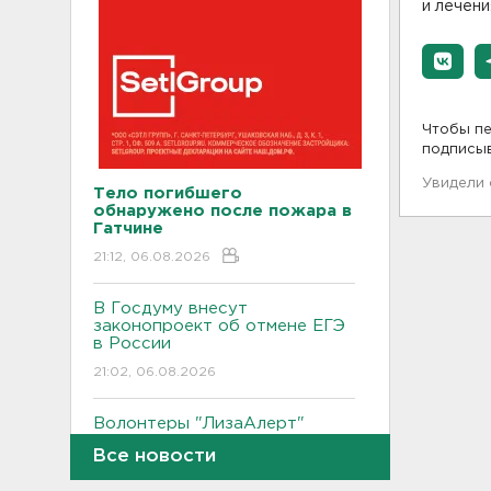
и лечени
Чтобы пе
подписы
Увидели
Тело погибшего
обнаружено после пожара в
Гатчине
21:12, 06.08.2026
В Госдуму внесут
законопроект об отмене ЕГЭ
в России
21:02, 06.08.2026
Волонтеры "ЛизаАлерт"
нашли 320 человек за месяц в
Все новости
Ленобласти и Петербурге
20:40, 06.08.2026