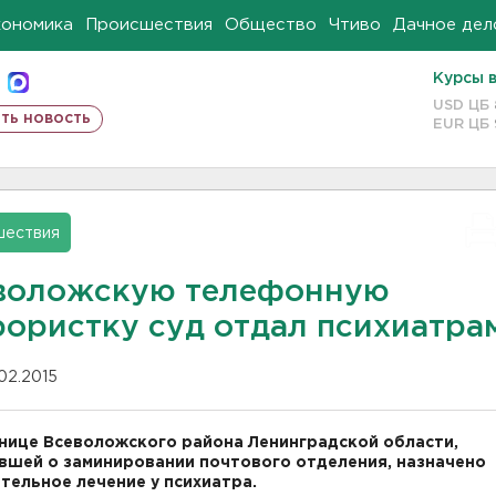
кономика
Происшествия
Общество
Чтиво
Дачное дел
Курсы 
USD ЦБ
ть новость
EUR ЦБ
шествия
воложскую телефонную
рористку суд отдал психиатра
.02.2015
ице Всеволожского района Ленинградской области,
шей о заминировании почтового отделения, назначено
тельное лечение у психиатра.