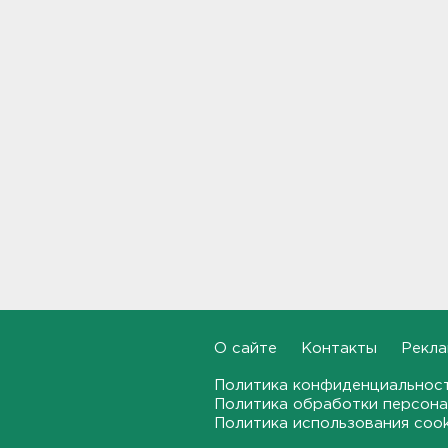
Стало известно, во сколько
обойдется собрать ребенка в
школу на ресейле
20:18, 06.08.2026
В Ленобласти обнаружили
могильник эпохи неолита
19:55, 06.08.2026
"Духота, комары, слепни". В
Ленобласти с трудом, но
находят грибы и ягоды в лесу
19:36, 06.08.2026
Ученые пришли к выводу, что
О сайте
Контакты
Рекла
дача или проживание рядом с
парком спасает от этой
Политика конфиденциальнос
болезни
Политика обработки персона
19:07, 06.08.2026
Политика использования coo