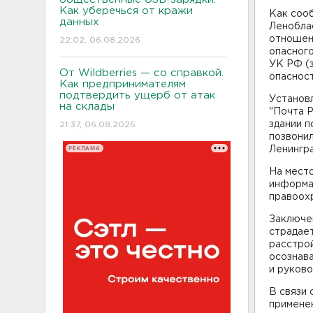
Как уберечься от кражи
Как соо
данных
Ленобла
отношени
22:02, 06.08.2026
опасного
УК РФ (
От Wildberries — со справкой.
опасност
Как предпринимателям
подтвердить ущерб от атак
Установл
на склады
"Почта Р
здании п
21:37, 06.08.2026
позвони
РЕКЛАМА
Ленингр
На мест
информац
правоох
Заключе
страдае
расстро
осознав
и руково
В связи 
примене