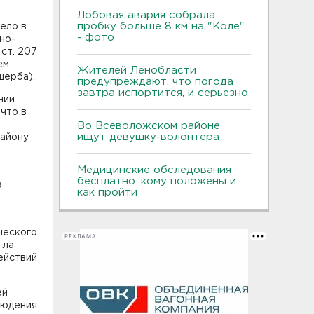
Лобовая авария собрала
пробку больше 8 км на "Коле"
ело в
- фото
но-
ст. 207
ем
Жителей Ленобласти
щерба).
предупреждают, что погода
завтра испортится, и серьезно
нии
что в
Во Всеволожском районе
ищут девушку-волонтера
району
Медицинские обследования
бесплатно: кому положены и
а
как пройти
ческого
РЕКЛАМА
гла
ействий
ей
людения