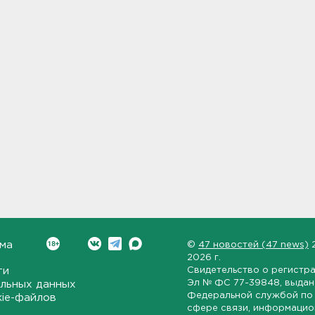
ма
©
47 новостей (47 news)
2026 г.
ти
Свидетельство о регистр
Эл № ФС 77-39848
, выда
льных данных
Федеральной службой по 
kie-файлов
сфере связи, информаци