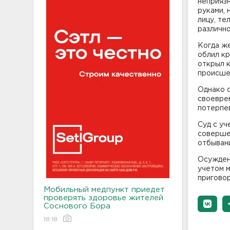
неприяз
руками, 
лицу, те
различно
Когда же
облил кр
открыл к
происше
Однако с
своевре
потерпе
Суд с уч
соверше
отбыван
Осужден
учетом 
приговор
Мобильный медпункт приедет
проверять здоровье жителей
Соснового Бора
18:18