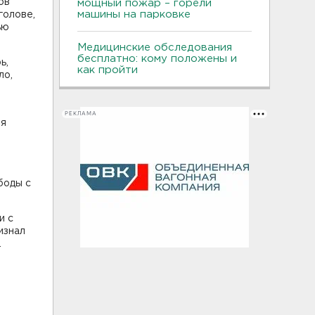
ов
мощный пожар – горели
машины на парковке
голове,
ью
Медицинские обследования
бесплатно: кому положены и
ь,
как пройти
ло,
РЕКЛАМА
ря
боды с
и с
изнал
.