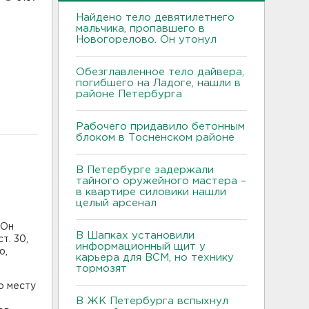
Найдено тело девятилетнего
мальчика, пропавшего в
Новогорелово. Он утонул
Обезглавленное тело дайвера,
погибшего на Ладоге, нашли в
районе Петербурга
Рабочего придавило бетонным
блоком в Тосненском районе
В Петербурге задержали
тайного оружейного мастера –
в квартире силовики нашли
целый арсенал
 Он
В Шапках установили
т. 30,
информационный щит у
ю,
карьера для ВСМ, но технику
тормозят
о месту
В ЖК Петербурга вспыхнул