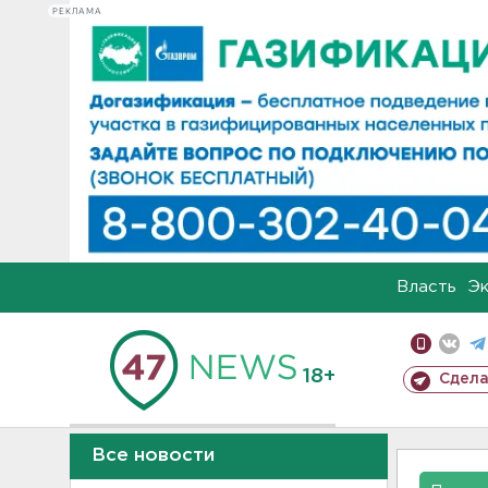
РЕКЛАМА
Власть
Э
18+
Сдела
Все новости