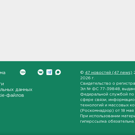
ма
©
47 новостей (47 news)
2026 г.
ти
Свидетельство о регистр
Эл № ФС 77-39848
, выда
льных данных
Федеральной службой по 
kie-файлов
сфере связи, информаци
технологий и массовых к
(Роскомнадзор) от
18 мая
При использовании матер
гиперссылка обязательна.