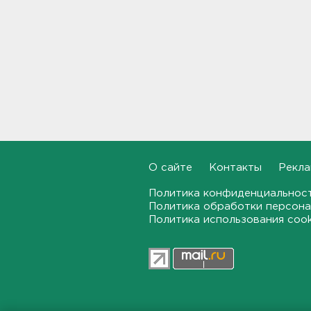
Найдено тело
девятилетнего мальчика,
пропавшего в
Новогорелово. Он утонул
16:41
Бывшего директора Popcorn
Books приговорили к 4 годам
условно
16:16
О сайте
Контакты
Рекла
Выходные в Ленобласти
порадуют теплом. Но
Политика конфиденциальнос
местами будет дождливо и
Политика обработки персона
ветрено
Политика использования coo
16:02
В магазин — с арматурой. В
Шушарах дама добывала
товар не голыми руками
15:58