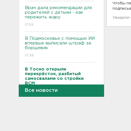
Чтобы пе
Врач дала рекомендации для
подписы
родителей с детьми - как
пережить жару
Увидели
17:59
В Подмосковье с помощью ИИ
впервые выписали штраф за
борщевик
17:38
В Тосно открыли
перекрёсток, разбитый
самосвалами со стройки
ВСМ
Все новости
17:19
В вузы Петербурга по квоте
для участников СВО и их
детей поступили 3,4 тысячи
человек
16:57