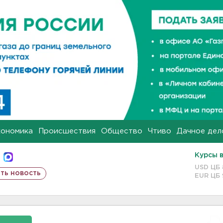
кономика
Происшествия
Общество
Чтиво
Дачное дел
Курсы 
USD ЦБ
ть новость
EUR ЦБ