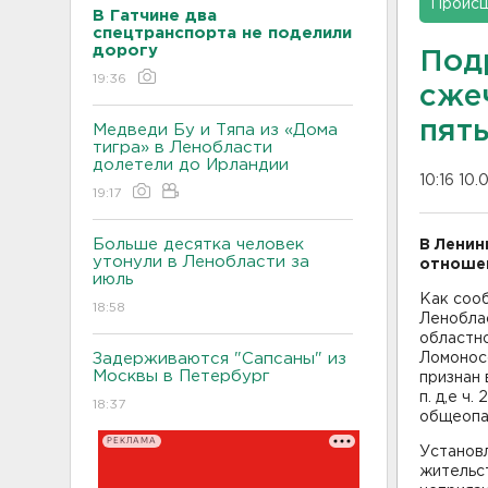
Проис
В Гатчине два
спецтранспорта не поделили
дорогу
Под
19:36
сже
пять
Медведи Бу и Тяпа из «Дома
тигра» в Ленобласти
долетели до Ирландии
10:16 10.
19:17
Больше десятка человек
В Ленин
утонули в Ленобласти за
отношен
июль
Как соо
18:58
Леноблас
областно
Задерживаются "Сапсаны" из
Ломонос
Москвы в Петербург
признан 
п. д,е ч
18:37
общеопа
РЕКЛАМА
Установл
жительст