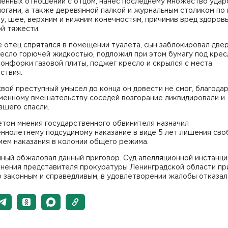
ненных отношений с отцом, нанес последнему множество удар
ногами, а также деревянной палкой и журнальным столиком по 
лу, шее, верхним и нижним конечностям, причинив вред здоров
й тяжести.
 отец спрятался в помещении туалета, сын заблокировал двер
есло горючей жидкостью, подложил при этом бумагу под крес
онфорки газовой плиты, поджег кресло и скрылся с места
ствия.
вой преступный умысел до конца он довести не смог, благода
менному вмешательству соседей возгорание ликвидировали и
вшего спасли.
етом мнения государственного обвинителя назначил
ннолетнему подсудимому наказание в виде 5 лет лишения сво
ием наказания в колонии общего режима.
ный обжаловал данный приговор. Суд апелляционной инстанци
мнения представителя прокуратуры Ленинградской области пр
 законным и справедливым, в удовлетворении жалобы отказал