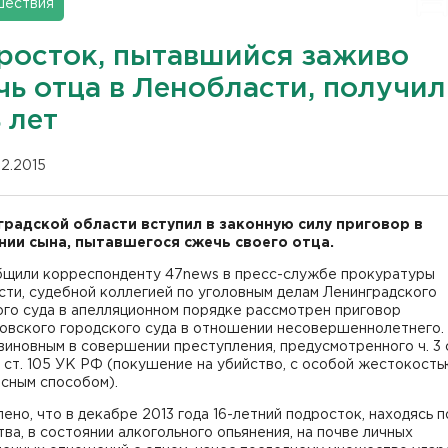
шествия
росток, пытавшийся заживо
чь отца в Ленобласти, получил
 лет
02.2015
градской области вступил в законную силу приговор в
ии сына, пытавшегося сжечь своего отца.
бщили корреспонденту 47news в пресс-службе прокуратуры
ти, судебной коллегией по уголовным делам Ленинградского
го суда в апелляционном порядке рассмотрен приговор
овского городского суда в отношении несовершеннолетнего.
виновным в совершении преступления, предусмотренного ч. 3 с
. 2 ст. 105 УК РФ (покушение на убийство, с особой жестокость
сным способом).
ено, что в декабре 2013 года 16-летний подросток, находясь п
ва, в состоянии алкогольного опьянения, на почве личных