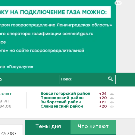
о
валют
Бокситогорский район
+24
Приозерский район
+20
81.41
Выборгский район
+19
94.06
Сланцевский район
+20
Темы дня
Что читают
3187