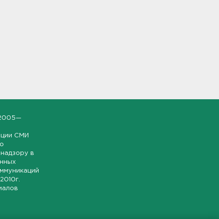
2005—
ации СМИ
но
надзору в
онных
оммуникаций
 2010г.
иалов